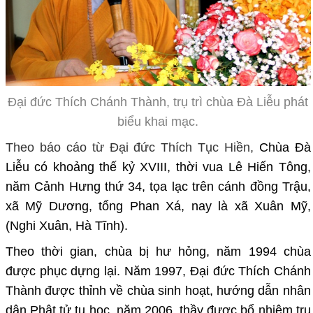
Đại đức Thích Chánh Thành, trụ trì chùa Đà Liễu phát
biểu khai mạc.
Theo báo cáo từ Đại đức Thích Tục Hiền,
Chùa Đà
Liễu có khoảng thế kỷ XVIII, thời vua Lê Hiến Tông,
năm Cảnh Hưng thứ 34, tọa lạc trên cánh đồng Trậu,
xã Mỹ Dương, tổng Phan Xá, nay là xã Xuân Mỹ,
(Nghi Xuân, Hà Tĩnh).
Theo thời gian, chùa bị hư hỏng, năm 1994 chùa
được phục dựng lại. Năm 1997, Đại đức Thích Chánh
Thành được thỉnh về chùa sinh hoạt, hướng dẫn nhân
dân Phật tử tu học, năm 2006, thầy được bổ nhiệm trụ