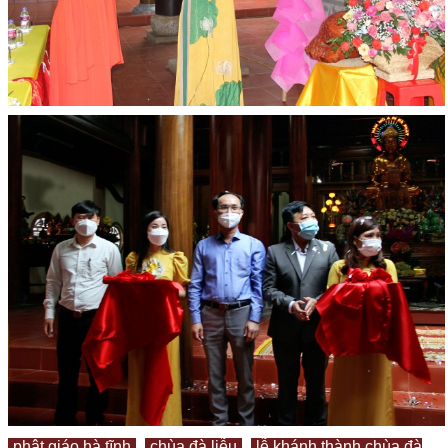
phật giáo hà tĩnh
chùa đà liễu
lễ khánh thành chùa đà