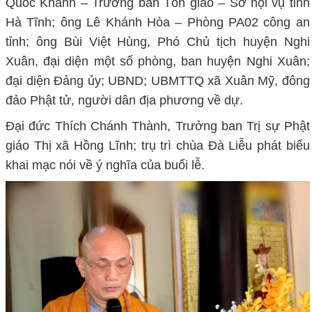
Quốc Khánh – Trưởng ban Tôn giáo – Sở nội vụ tỉnh
Hà Tĩnh; ông Lê Khánh Hòa – Phòng PA02 công an
tỉnh; ông Bùi Việt Hùng, Phó Chủ tịch huyện Nghi
Xuân, đại diện một số phòng, ban huyện Nghi Xuân;
đại diện Đảng ủy; UBND; UBMTTQ xã Xuân Mỹ, đông
đảo Phật tử, người dân địa phương về dự.
Đại đức Thích Chánh Thành, Trưởng ban Trị sự Phật
giáo Thị xã Hồng Lĩnh; trụ trì chùa Đà Liễu phát biểu
khai mạc nói về ý nghĩa của buổi lễ.