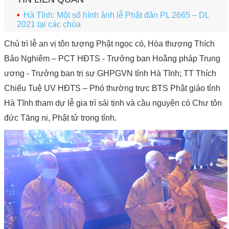
Hà Tĩnh: Một số hình ảnh lễ Phật đản PL 2665 – DL
2021 tại các chùa
Chủ trì lễ an vị tôn tượng Phật ngọc có, Hòa thượng Thích
Bảo Nghiêm – PCT HĐTS - Trưởng ban Hoằng pháp Trung
ương - Trưởng ban trị sự GHPGVN tỉnh Hà Tĩnh; TT Thích
Chiếu Tuệ UV HĐTS – Phó thường trực BTS Phật giáo tỉnh
Hà Tĩnh tham dự lễ gia trì sái tịnh và cầu nguyện có Chư tôn
đức Tăng ni, Phật tử trong tỉnh.