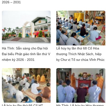
2026 – 2031
Hà Tĩnh: Sẵn sàng cho Đại hội
Lễ húy kỵ lần thứ 68 Cố Hòa
Đại biểu Phật giáo tỉnh lần thứ V
thượng Thích Nhật Sách, hiệp
nhiệm kỳ 2026 - 2031
kỵ Chư vị Tổ sư chùa Vĩnh Phúc
Lễ húy kỵ lần thứ 66 Cố HT
Hà Tĩnh: Lễ húy kỵ Hòa thượng