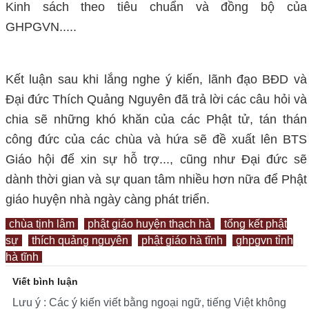
Kinh sách theo tiêu chuẩn và đồng bộ của
GHPGVN.....
Kết luận sau khi lắng nghe ý kiến, lãnh đạo BĐD và
Đại đức Thích Quảng Nguyên đã trả lời các câu hỏi và
chia sẽ những khó khăn của các Phật tử, tán thán
công đức của các chùa và hứa sẽ đề xuất lên BTS
Giáo hội để xin sự hỗ trợ..., cũng như Đại đức sẽ
dành thời gian và sự quan tâm nhiều hơn nữa để Phật
giáo huyện nhà ngày càng phát triển.
chùa tịnh lâm
phật giáo huyện thạch hà
tổng kết phật
sự
thích quảng nguyên
phật giáo hà tĩnh
ghpgvn tỉnh
hà tĩnh
Viết bình luận
Lưu ý : Các ý kiến viết bằng ngoại ngữ, tiếng Việt không