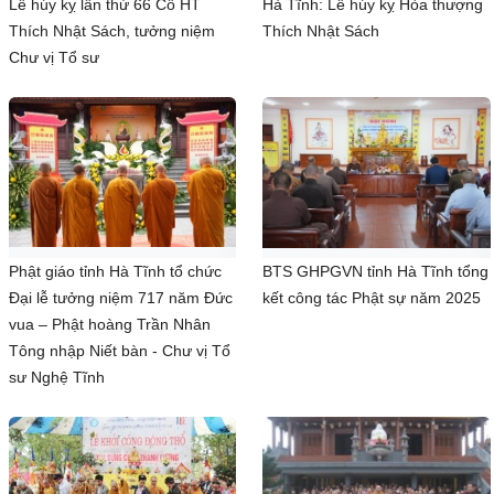
Lễ húy kỵ lần thứ 66 Cố HT
Hà Tĩnh: Lễ húy kỵ Hòa thượng
Thích Nhật Sách, tưởng niệm
Thích Nhật Sách
Chư vị Tổ sư
Phật giáo tỉnh Hà Tĩnh tổ chức
BTS GHPGVN tỉnh Hà Tĩnh tổng
Đại lễ tưởng niệm 717 năm Đức
kết công tác Phật sự năm 2025
vua – Phật hoàng Trần Nhân
Tông nhập Niết bàn - Chư vị Tổ
sư Nghệ Tĩnh