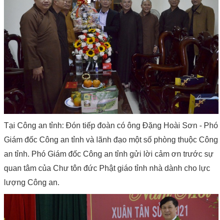
Tại Công an tỉnh: Đón tiếp đoàn có ông
Đặng Hoài Sơn - Phó
Giám đốc Công an tỉnh và lãnh đạo một số phòng thuộc Công
an tỉnh. Phó Giám đốc Công an tỉnh gửi lời cảm ơn trước sự
quan tâm của Chư tôn đức Phật giáo tỉnh nhà dành cho lực
lượng Công an.