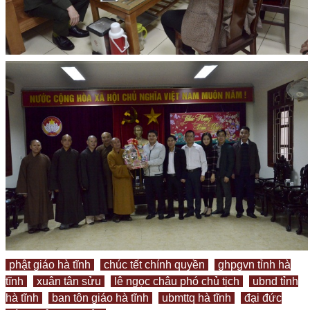
phật giáo hà tĩnh
chúc tết chính quyền
ghpgvn tỉnh hà
tĩnh
xuân tân sửu
lê ngọc châu phó chủ tịch
ubnd tỉnh
hà tĩnh
ban tôn giáo hà tĩnh
ubmttq hà tĩnh
đại đức