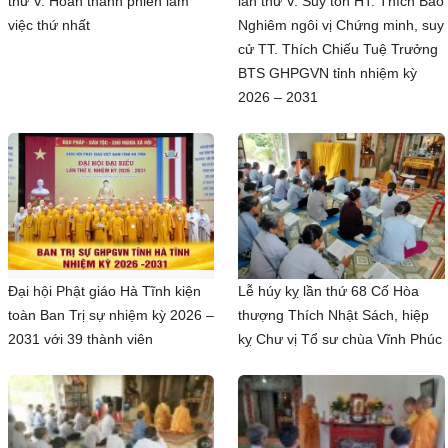
thứ V: Hoàn thành phiên làm
lần thứ V: Suy tôn HT. Thích Bảo
việc thứ nhất
Nghiêm ngôi vị Chứng minh, suy
cử TT. Thích Chiếu Tuệ Trưởng
BTS GHPGVN tỉnh nhiệm kỳ
2026 – 2031
Đại hội Phật giáo Hà Tĩnh kiện
Lễ húy kỵ lần thứ 68 Cố Hòa
toàn Ban Trị sự nhiệm kỳ 2026 –
thượng Thích Nhật Sách, hiệp
2031 với 39 thành viên
kỵ Chư vị Tổ sư chùa Vĩnh Phúc