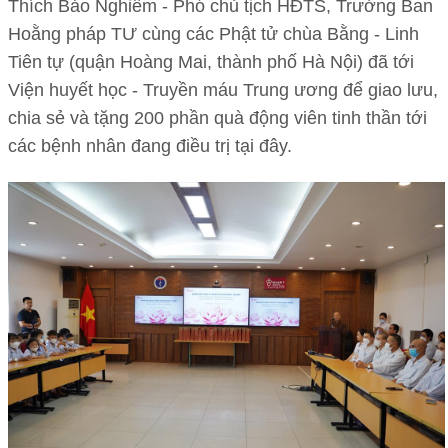
Thích Bảo Nghiêm - Phó chủ tịch HĐTS, Trưởng Ban
Hoằng pháp TƯ cùng các Phật tử chùa Bằng - Linh
Tiên tự (quận Hoàng Mai, thành phố Hà Nội) đã tới
Viện huyết học - Truyền máu Trung ương để giao lưu,
chia sẻ và tặng 200 phần quà động viên tinh thần tới
các bệnh nhân đang điều trị tại đây.