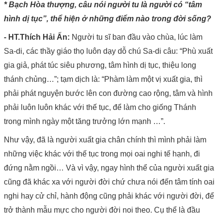
* Bạch Hòa thượng, câu nói người tu là người có “tâm
hình dị tục”, thể hiện ở những điểm nào trong đời sống?
- HT.Thích Hải Ấn:
Người tu sĩ ban đầu vào chùa, lúc làm
Sa-di, các thầy giáo thọ luôn dạy dỗ chú Sa-di câu: “Phù xuất
gia giả, phát túc siêu phương, tâm hình dị tục, thiệu long
thánh chủng…”; tạm dịch là: “Phàm làm một vị xuất gia, thì
phải phát nguyện bước lên con đường cao rộng, tâm và hình
phải luôn luôn khác với thế tục, để làm cho giống Thánh
trong mình ngày một tăng trưởng lớn mạnh …”.
Như vậy, đã là người xuất gia chân chính thì mình phải làm
những việc khác với thế tục trong mọi oai nghi tế hạnh, đi
đứng nằm ngồi… Và vì vậy, ngay hình thể của người xuất gia
cũng đã khác xa với người đời chứ chưa nói đến tâm tính oai
nghi hay cử chỉ, hành động cũng phải khác với người đời, để
trở thành mẫu mực cho người đời noi theo. Cụ thể là đầu