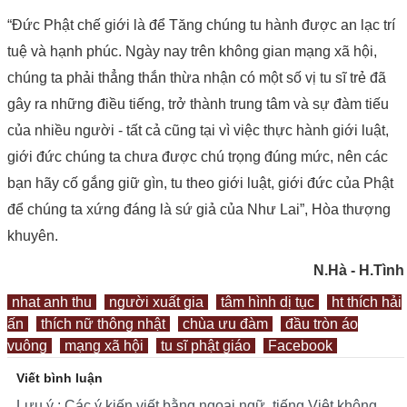
“Đức Phật chế giới là để Tăng chúng tu hành được an lạc trí
tuệ và hạnh phúc. Ngày nay trên không gian mạng xã hội,
chúng ta phải thẳng thắn thừa nhận có một số vị tu sĩ trẻ đã
gây ra những điều tiếng, trở thành trung tâm và sự đàm tiếu
của nhiều người - tất cả cũng tại vì việc thực hành giới luật,
giới đức chúng ta chưa được chú trọng đúng mức, nên các
bạn hãy cố gắng giữ gìn, tu theo giới luật, giới đức của Phật
để chúng ta xứng đáng là sứ giả của Như Lai”, Hòa thượng
khuyên.
N.Hà - H.Tình
nhat anh thu
người xuất gia
tâm hình dị tục
ht thích hải
ấn
thích nữ thông nhật
chùa ưu đàm
đầu tròn áo
vuông
mạng xã hội
tu sĩ phật giáo
Facebook
Viết bình luận
Lưu ý : Các ý kiến viết bằng ngoại ngữ, tiếng Việt không