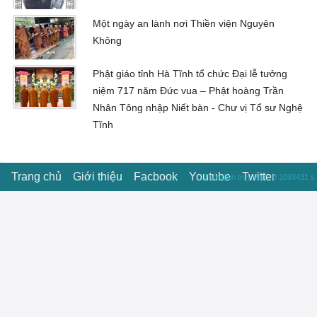
Một ngày an lành nơi Thiền viện Nguyên
Không
Phật giáo tỉnh Hà Tĩnh tổ chức Đại lễ tưởng
niệm 717 năm Đức vua – Phật hoàng Trần
Nhân Tông nhập Niết bàn - Chư vị Tổ sư Nghệ
Tĩnh
Trang chủ
Giới thiệu
Facbook
Youtube
Twitter
Thời gian truy vấn : 0.1093431 s