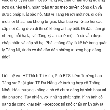
việc di chuyển của một số Tăng Ni, chẳng hạn trong trường
hợp đã nêu trên, hoàn toàn tự do theo quyền công dân và
được pháp luật bảo hộ. Một vị Tăng Ni rời một nơi, đi đến
một nơi khác nếu không tự giác khai báo với Giáo hội các
cấp nơi đang ở và đi thì sẽ không ai hay biết. Đi đâu, làm gì
nhưng mỗi hạ lại về đăng ký an cư ở một trú xứ vẫn được
chấp nhận và cấp sổ hạ. Phải chăng đây là kẽ hở trong quản
lý Tăng Ni, từ đó có thể dẫn đến những trường hợp đáng
tiếc?
Liên hệ với HT.Thích Trí Viên, Phó BTS kiêm Trưởng ban
Tăng sự Phật giáo TP.Đà Nẵng về trường hợp cô Thông
Nhật, Hòa thượng khẳng định cô chưa đăng ký sinh hoạt tại
địa phương. Tuy nhiên, với những phát ngôn, hình ảnh cô
đăng tải công khai trên Facebook thì khó chấp nhận đây là