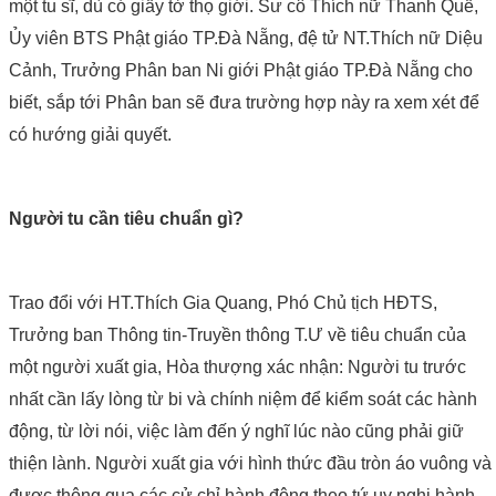
một tu sĩ, dù có giấy tờ thọ giới. Sư cô Thích nữ Thanh Quế,
Ủy viên BTS Phật giáo TP.Đà Nẵng, đệ tử NT.Thích nữ Diệu
Cảnh, Trưởng Phân ban Ni giới Phật giáo TP.Đà Nẵng cho
biết, sắp tới Phân ban sẽ đưa trường hợp này ra xem xét để
có hướng giải quyết.
Người tu cần tiêu chuẩn gì?
Trao đổi với HT.Thích Gia Quang, Phó Chủ tịch HĐTS,
Trưởng ban Thông tin-Truyền thông T.Ư về tiêu chuẩn của
một người xuất gia, Hòa thượng xác nhận: Người tu trước
nhất cần lấy lòng từ bi và chính niệm để kiểm soát các hành
động, từ lời nói, việc làm đến ý nghĩ lúc nào cũng phải giữ
thiện lành. Người xuất gia với hình thức đầu tròn áo vuông và
được thông qua các cử chỉ hành động theo tứ uy nghi hành -