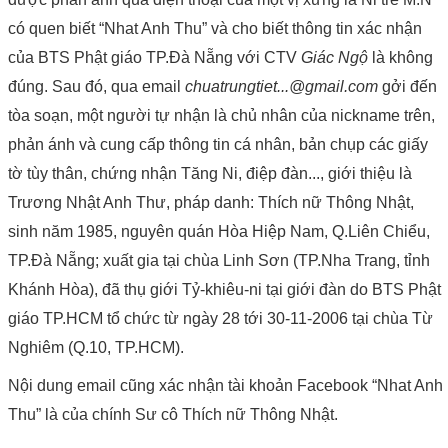
có quen biết “Nhat Anh Thu” và cho biết thông tin xác nhận
của BTS Phật giáo TP.Đà Nẵng với CTV
Giác Ngộ
là không
đúng. Sau đó, qua email
chuatrungtiet...@gmail.com
gởi đến
tòa soạn, một người tự nhận là chủ nhân của nickname trên,
phản ánh và cung cấp thông tin cá nhân, bản chụp các giấy
tờ tùy thân, chứng nhận Tăng Ni, điệp đàn..., giới thiệu là
Trương Nhật Anh Thư, pháp danh: Thích nữ Thông Nhật,
sinh năm 1985, nguyên quán Hòa Hiệp Nam, Q.Liên Chiểu,
TP.Đà Nẵng; xuất gia tại chùa Linh Sơn (TP.Nha Trang, tỉnh
Khánh Hòa), đã thụ giới Tỷ-khiêu-ni tại giới đàn do BTS Phật
giáo TP.HCM tổ chức từ ngày 28 tới 30-11-2006 tại chùa Từ
Nghiêm (Q.10, TP.HCM).
Nội dung email cũng xác nhận tài khoản Facebook “Nhat Anh
Thu” là của chính Sư cô Thích nữ Thông Nhật.