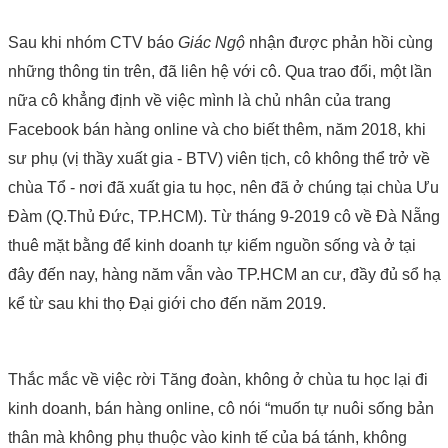
Sau khi nhóm CTV báo
Giác Ngộ
nhận được phản hồi cùng
những thông tin trên, đã liên hệ với cô. Qua trao đổi, một lần
nữa cô khẳng định về việc mình là chủ nhân của trang
Facebook bán hàng online và cho biết thêm, năm 2018, khi
sư phụ (vị thầy xuất gia - BTV) viên tịch, cô không thể trở về
chùa Tổ - nơi đã xuất gia tu học, nên đã ở chúng tại chùa Ưu
Đàm (Q.Thủ Đức, TP.HCM). Từ tháng 9-2019 cô về Đà Nẵng
thuê mặt bằng để kinh doanh tự kiếm nguồn sống và ở tại
đây đến nay, hàng năm vẫn vào TP.HCM an cư, đầy đủ sổ hạ
kể từ sau khi thọ Đại giới cho đến năm 2019.
Thắc mắc về việc rời Tăng đoàn, không ở chùa tu học lại đi
kinh doanh, bán hàng online, cô nói “muốn tự nuôi sống bản
thân mà không phụ thuộc vào kinh tế của bá tánh, không