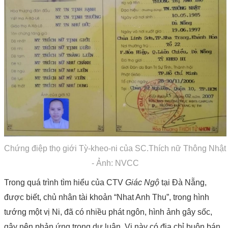
Chứng điệp thọ giới Tỳ-kheo-ni của SC.Thích nữ Thông Nhật
- Ảnh: NVCC
Trong quá trình tìm hiểu của CTV
Giác Ngộ
tại Đà Nẵng,
được biết, chủ nhân tài khoản “Nhat Anh Thu”, trong hình
tướng một vị Ni, đã có nhiều phát ngôn, hình ảnh gây sốc,
gây nên phản ứng trong dư luận. Vị này có địa chỉ buôn bán