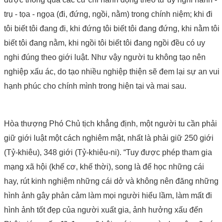
trụ - tọa - ngọa (đi, đứng, ngồi, nằm) trong chính niệm; khi đi
tôi biết tôi đang đi, khi đứng tôi biết tôi đang đứng, khi nằm tôi
biết tôi đang nằm, khi ngồi tôi biết tôi đang ngồi đều có uy
nghi đúng theo giới luật. Như vậy người tu không tạo nên
nghiệp xấu ác, do tạo nhiều nghiệp thiện sẽ đem lại sự an vui
hạnh phúc cho chính mình trong hiện tại và mai sau.
Hòa thượng Phó Chủ tịch khẳng định, một người tu cần phải
giữ giới luật một cách nghiêm mật, nhất là phải giữ 250 giới
(Tỷ-khiêu), 348 giới (Tỷ-khiêu-ni). “Tuy được phép tham gia
mạng xã hội (khế cơ, khế thời), song là để học những cái
hay, rút kinh nghiệm những cái dở và không nên đăng những
hình ảnh gây phản cảm làm mọi người hiểu lầm, làm mất đi
hình ảnh tốt đẹp của người xuất gia, ảnh hưởng xấu đến