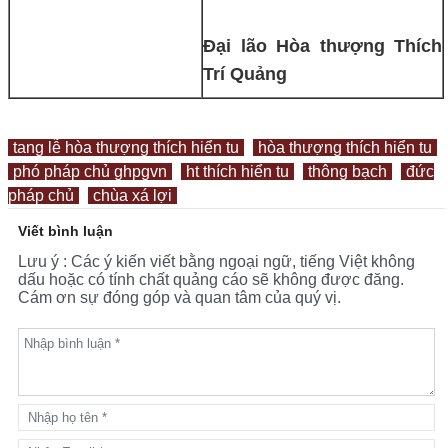
Đại lão Hòa thượng Thích
Trí Quảng
tang lễ hòa thượng thích hiển tu
hòa thượng thích hiển tu
phó pháp chủ ghpgvn
ht thích hiển tu
thông bạch
đức
pháp chủ
chùa xá lợi
Viết bình luận
Lưu ý : Các ý kiến viết bằng ngoại ngữ, tiếng Việt không
dấu hoặc có tính chất quảng cáo sẽ không được đăng.
Cám ơn sự đóng góp và quan tâm của quý vị.