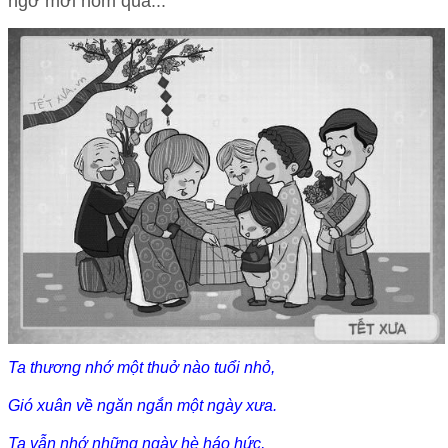
ngỡ mới hôm qua...
Ta thương nhớ một thuở nào tuổi nhỏ,
Gió xuân về ngăn ngắn một ngày xưa.
Ta vẫn nhớ những ngày hè háo hức,