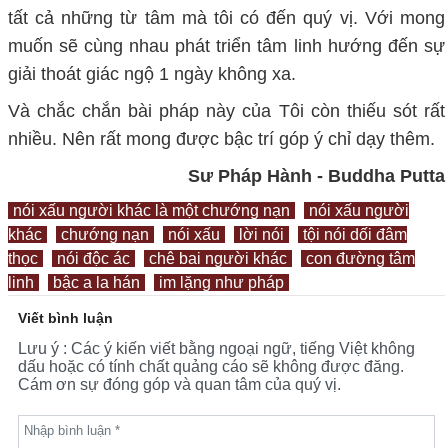
tất cả những từ tâm mà tôi có đến quý vị. Với mong
muốn sẽ cùng nhau phát triển tâm linh hướng đến sự
giải thoát giác ngộ 1 ngày không xa.
Và chắc chắn bài pháp này của Tôi còn thiếu sót rất
nhiều. Nên rất mong được bậc trí góp ý chỉ dạy thêm.
Sư Pháp Hành - Buddha Putta
nói xấu người khác là một chướng nạn
nói xấu người
khác
chướng nạn
nói xấu
lời nói
tội nói dối đâm
thọc
nói độc ác
chê bai người khác
con đường tâm
linh
bậc a la hán
im lặng như pháp
Viết bình luận
Lưu ý : Các ý kiến viết bằng ngoại ngữ, tiếng Việt không
dấu hoặc có tính chất quảng cáo sẽ không được đăng.
Cám ơn sự đóng góp và quan tâm của quý vị.