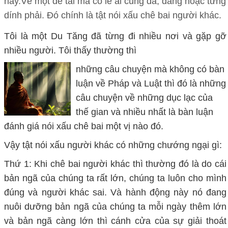
này.Về một đề tài mà có lẽ ai cũng đã, đang hoặc từng
dính phải. Đó chính là tật nói xấu chê bai người khác.
Tôi là một Du Tăng đã từng đi nhiều nơi và gặp gỡ
nhiều người. Tôi thấy thường thì
những câu chuyện mà không có bàn
luận về Pháp và Luật thì đó là những
câu chuyện về những dục lạc của
thế gian và nhiều nhất là bàn luận
đánh giá nói xấu chê bai một vị nào đó.
Vậy tật nói xấu người khác có những chướng ngại gì:
Thứ 1: Khi chê bai người khác thì thường đó là do cái
bản ngã của chúng ta rất lớn, chúng ta luôn cho mình
đúng và người khác sai. Và hành động này nó đang
nuôi dưỡng bản ngã của chúng ta mỗi ngày thêm lớn
và bản ngã càng lớn thì cánh cửa của sự giải thoát