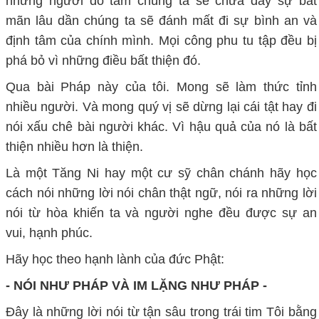
những người đó tâm chúng ta sẽ chứa đầy sự bất
mãn lâu dần chúng ta sẽ đánh mất đi sự bình an và
định tâm của chính mình. Mọi công phu tu tập đều bị
phá bỏ vì những điều bất thiện đó.
Qua bài Pháp này của tôi. Mong sẽ làm thức tỉnh
nhiều người. Và mong quý vị sẽ dừng lại cái tật hay đi
nói xấu chê bài người khác. Vì hậu quả của nó là bất
thiện nhiều hơn là thiện.
Là một Tăng Ni hay một cư sỹ chân chánh hãy học
cách nói những lời nói chân thật ngữ, nói ra những lời
nói từ hòa khiến ta và người nghe đều được sự an
vui, hạnh phúc.
Hãy học theo hạnh lành của đức Phật:
- NÓI NHƯ PHÁP VÀ IM LẶNG NHƯ PHÁP -
Đây là những lời nói từ tận sâu trong trái tim Tôi bằng