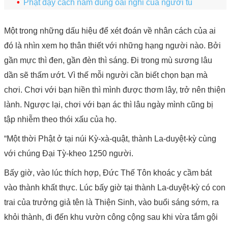
Phật dạy cách nằm đúng oai nghi của người tu
Một trong những dấu hiệu để xét đoán về nhân cách của ai
đó là nhìn xem họ thân thiết với những hạng người nào. Bởi
gần mực thì đen, gần đèn thì sáng. Đi trong mù sương lâu
dần sẽ thấm ướt. Vì thế mỗi người cần biết chọn bạn mà
chơi. Chơi với bạn hiền thì mình được thơm lây, trở nên thiện
lành. Ngược lại, chơi với bạn ác thì lâu ngày mình cũng bị
tập nhiễm theo thói xấu của họ.
“Một thời Phật ở tại núi Kỳ-xà-quật, thành La-duyệt-kỳ cùng
với chúng Đại Tỳ-kheo 1250 người.
Bấy giờ, vào lúc thích hợp, Ðức Thế Tôn khoác y cầm bát
vào thành khất thực. Lúc bấy giờ tại thành La-duyệt-kỳ có con
trai của trưởng giả tên là Thiện Sinh, vào buổi sáng sớm, ra
khỏi thành, đi đến khu vườn công cộng sau khi vừa tắm gội