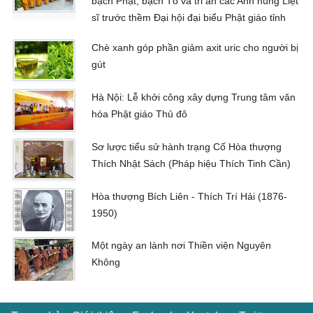
bạch Phật, bạch Tổ và tri ân các Anh hùng Liệt
sĩ trước thềm Đại hội đại biểu Phật giáo tỉnh
Chè xanh góp phần giảm axit uric cho người bị
gút
Hà Nội: Lễ khởi công xây dựng Trung tâm văn
hóa Phật giáo Thủ đô
Sơ lược tiểu sử hành trạng Cố Hòa thượng
Thích Nhật Sách (Pháp hiệu Thích Tinh Cần)
Hòa thượng Bích Liên - Thích Trí Hải (1876-
1950)
Một ngày an lành nơi Thiền viện Nguyên
Không