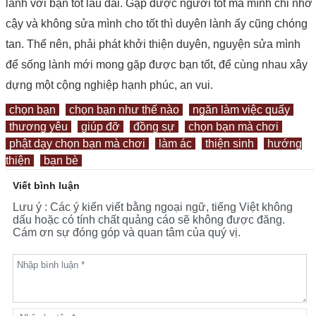
lành với bạn tốt lâu dài. Gặp được người tốt mà mình chỉ nhờ
cậy và không sửa mình cho tốt thì duyên lành ấy cũng chóng
tan. Thế nên, phải phát khởi thiện duyên, nguyện sửa mình
để sống lành mới mong gặp được bạn tốt, để cùng nhau xây
dựng một cộng nghiệp hạnh phúc, an vui.
chọn bạn
chọn bạn như thế nào
ngăn làm việc quấy
thương yêu
giúp đỡ
đồng sự
chọn bạn mà chơi
phật dạy chọn bạn mà chơi
làm ác
thiện sinh
hướng
thiện
bạn bè
Viết bình luận
Lưu ý : Các ý kiến viết bằng ngoại ngữ, tiếng Việt không
dấu hoặc có tính chất quảng cáo sẽ không được đăng.
Cám ơn sự đóng góp và quan tâm của quý vị.