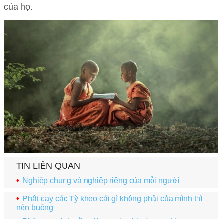
của họ.
TIN LIÊN QUAN
Nghiệp chung và nghiệp riêng của mỗi người
Phật dạy các Tỳ kheo cái gì không phải của mình thì
nên buông