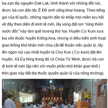
ba-zan tây nguyên Dak Lak, hình thành với những đồi núi,
được bà con dân tộc Ê Đê sinh sống khai hoang. Theo tiếng
gọi của tổ quốc, những người dân từ khắp mọi miền tựu hội
về đây theo diện đi kinh tế mới, lấy vùng đất nơi “
rừng thiên
nước độc”
này làm quê hương thứ hai. Huyện Cư Kuin xưa
kia vốn thuộc huyện Krông Ana, nhưng vì điều kiện sinh hoạt
giao thông khó khăn mới chia cắt để thuận việc quản lý, lấy
tên ngọn núi cao nhất huyện là Chư Kun ( Cư kuin) đặt tên
huyện. Xã Ea Ning trong đó có Chùa Từ Minh, được bà con
đi kinh tế mới lập nên với muôn phần khó khăn gian khổ (
thời gian này đất đai thuộc quyền quản lý của nông trường).