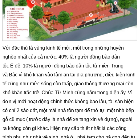
Với đặc thù là vùng kinh tế mới, một trong những huyện
nghèo nhất của cả nước, 40% là người đồng bào dân
tộc Ê đê, 10% là người đồng bào dân tộc từ miền Trung
và Bắc vì khó khăn vào làm ăn tại địa phương, điều kiện kinh
tế cũng như mức sống còn thấp, giao thông thương mại còn
khó khăn trắc trở. Chùa Từ Minh cũng nằm trong diện ấy. Vì
đơn vị mới hoạt động chính thức không bao lâu, tài sản hiện
có chỉ 2 sào đất, một mái nhà tôn tạm để thờ tự, một nhà bếp
gỗ cũ mục ( trước đây là nhà để xe tang xin về dựng), ngoài
ra không còn gì khác. Hiện nay cấp thiết nhất là các công
trình phụ như nhà vệ sinh, nhà ở , nhà tạm cho bà con đến tu