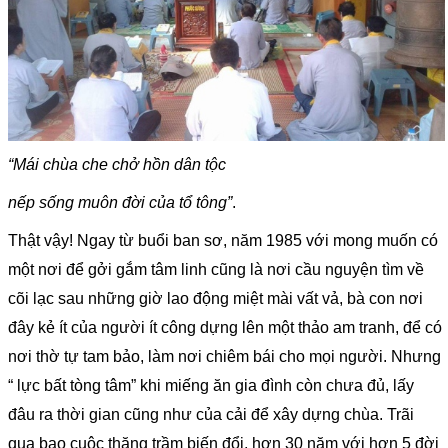
“Mái chùa che chở hồn dân tộc
nếp sống muôn đời của tổ tông”
.
Thật vậy! Ngay từ buổi ban sơ, năm 1985 với mong muốn có
một nơi để gởi gắm tâm linh cũng là nơi cầu nguyện tìm về
cõi lạc sau những giờ lao động miệt mài vất vả, bà con nơi
đây kẻ ít của người ít công dựng lên một thảo am tranh, để có
nơi thờ tự tam bảo, làm nơi chiêm bái cho mọi người. Nhưng
“ lực bất tòng tâm” khi miếng ăn gia đình còn chưa đủ, lấy
đâu ra thời gian cũng như của cải để xây dựng chùa. Trãi
qua bao cuộc thăng trầm biến đổi, hơn 30 năm với hơn 5 đời