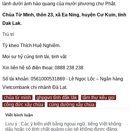
lành dưới ánh hào quang của mười phương chư Phật.
Chùa Từ Minh, thôn 23, xã Ea Ning, huyện Cư Kuin, tỉnh
Dak Lak.
Trú trì
Tỳ kheo Thích Huệ Nghiêm.
Mọi sự hỷ cúng tịnh tài, tịnh vật
Xin liên hệ số điện thoại: 0888
238
238
Số tài khoản:
0561000531869
-
Lê Ngọc Lộc – Ngân hàng
Vietcombank chi nhánh Đà Lạt.
chùa từ minh
ghpgvn tỉnh đắk lăk
tâm thư kêu gọi
công đức xây chùa
cúng dường xây chùa
Viết bình luận
Lưu ý : Các ý kiến viết bằng ngoại ngữ, tiếng Việt không
dấu hoặc có tính chất quảng cáo sẽ không được đăng.