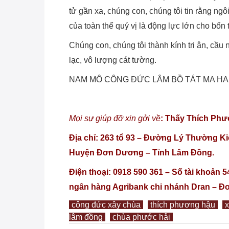
tử gần xa, chúng con, chúng tôi tin rằng n
của toàn thể quý vị là động lực lớn cho bổ
Chúng con, chúng tôi thành kính tri ân, cầ
lạc, vô lượng cát tường.
NAM MÔ CÔNG ĐỨC LÂM BỒ TÁT MA HA
Mọi sự giúp đỡ xin gởi về
: Thấy Thích Phư
Địa chỉ: 263 tổ 93 – Đường Lý Thường Ki
Huyện Đơn Dương – Tỉnh Lâm Đồng.
Điện thoại: 0918 590 361 – Số tài khoản 
ngân hàng Agribank chi nhánh Dran – Đ
công đức xây chùa
thích phương hậu
x
lâm đồng
chùa phước hải