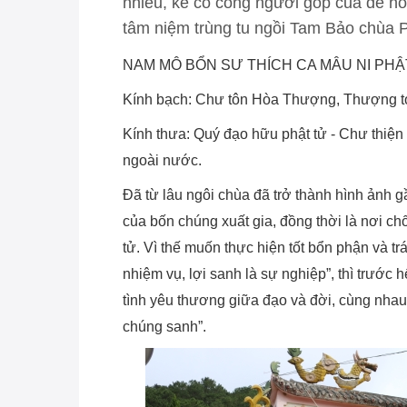
nhiều, kẻ có công người góp của để hỗ
tâm niệm trùng tu ngồi Tam Bảo chùa Ph
NAM MÔ BỔN SƯ THÍCH CA MÂU NI PHẬ
Kính bạch: Chư tôn Hòa Thượng, Thượng tọ
Kính thưa: Quý đạo hữu phật tử - Chư thiện
ngoài nước.
Đã từ lâu ngôi chùa đã trở thành hình ảnh gầ
của bốn chúng xuất gia, đồng thời là nơi c
tử. Vì thế muốn thực hiện tốt bổn phận và 
nhiệm vụ, lợi sanh là sự nghiệp”, thì trước 
tình yêu thương giữa đạo và đời, cùng nhau
chúng sanh”.