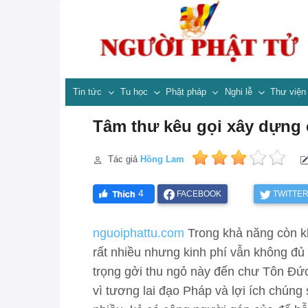
Tin tức
Tu học
Phật pháp
Nghi lễ
Thư việ
Tâm thư kêu gọi xây dựng
Tác giả
Hồng Lam
4
FACEBOOK
TWITTE
nguoiphattu.com
Trong khả năng còn kh
rất nhiều nhưng kinh phí vẫn không đủ 
trọng gởi thu ngỏ này đến chư Tôn Đứ
vì tương lai đạo Pháp và lợi ích chúng