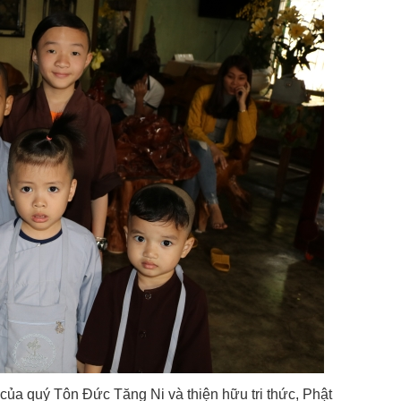
của quý Tôn Đức Tăng Ni và thiện hữu tri thức, Phật