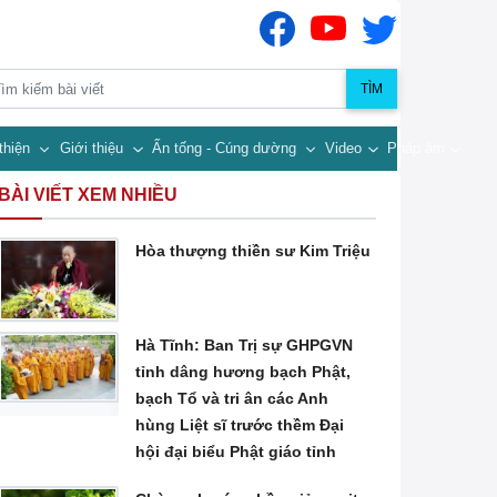
TÌM
thiện
Giới thiệu
Ấn tống - Cúng dường
Video
Pháp âm
BÀI VIẾT XEM NHIỀU
Hòa thượng thiền sư Kim Triệu
Hà Tĩnh: Ban Trị sự GHPGVN
tỉnh dâng hương bạch Phật,
bạch Tổ và tri ân các Anh
hùng Liệt sĩ trước thềm Đại
hội đại biểu Phật giáo tỉnh