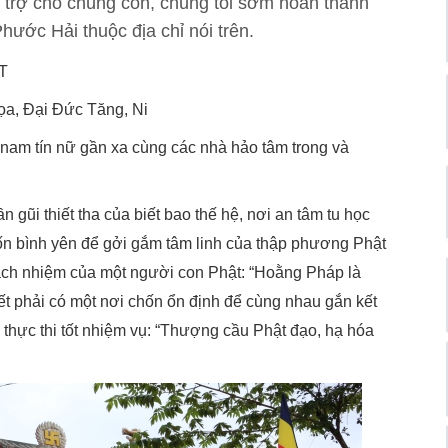
 trợ cho chúng con, chúng tôi sớm hoàn thành
ước Hải thuộc địa chỉ nói trên.
T
a, Đại Đức Tăng, Ni
 nam tín nữ gần xa cùng các nhà hảo tâm trong và
n gũi thiết tha của biết bao thế hệ, nơi an tâm tu học
hốn bình yên để gởi gắm tâm linh của thập phương Phật
trách nhiệm của một người con Phật: “Hoằng Pháp là
hết phải có một nơi chốn ổn định để cùng nhau gắn kết
 thực thi tốt nhiệm vụ: “Thượng cầu Phật đạo, hạ hóa