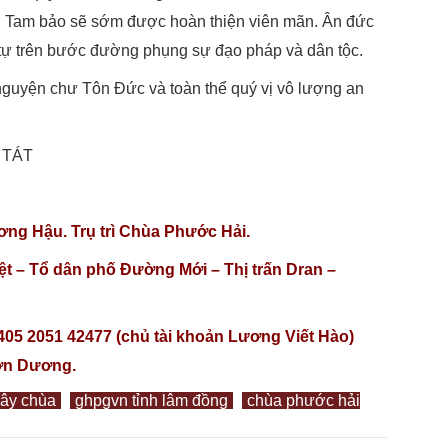
gôi Tam bảo sẽ sớm được hoàn thiện viên mãn. Ân đức
n tự trên bước đường phụng sự đạo pháp và dân tộc.
u nguyện chư Tôn Đức và toàn thể quý vị vô lượng an
 TÁT
ơng Hậu. Trụ trì Chùa Phước Hải.
ệt – Tổ dân phố Đường Mới – Thị trấn Dran –
5405 2051 42477 (chủ tài khoản Lương Viết Hào)
ơn Dương.
ây chùa
ghpgvn tỉnh lâm đồng
chùa phước hải