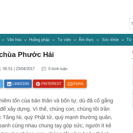
n
Văn hóa
Hoằng pháp
Tự viện
Ẩm thực
Sức khỏe
Từ 
 chùa Phước Hải
05:51 | 23/04/2017
0 bình luận
R
LINKEDIN
PINTEREST
EMAIL
iêm tốn của bản thân và bổn tự, dù đã cố gắng
để xây dựng. Vì thế, chúng con, chúng tôi trân
c Tăng Ni, quý Phật tử, quý mạnh thường quân,
 sanh cùng nhau chung tay góp sức, người ít kẻ