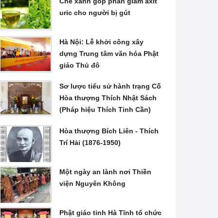
Chè xanh góp phần giảm axit
uric cho người bị gút
Hà Nội: Lễ khởi công xây
dựng Trung tâm văn hóa Phật
giáo Thủ đô
Sơ lược tiểu sử hành trạng Cố
Hòa thượng Thích Nhật Sách
(Pháp hiệu Thích Tinh Cần)
Hòa thượng Bích Liên - Thích
Trí Hải (1876-1950)
Một ngày an lành nơi Thiền
viện Nguyên Không
Phật giáo tỉnh Hà Tĩnh tổ chức