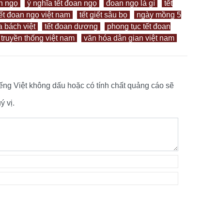
an ngọ
ý nghĩa tết đoan ngọ
đoan ngọ là gì
tết
tết đoan ngọ việt nam
tết giết sâu bọ
ngày mồng 5
 bách việt
tết đoan dương
phong tục tết đoan
t truyền thống việt nam
văn hóa dân gian việt nam
tiếng Việt không dấu hoặc có tính chất quảng cáo sẽ
 vị.