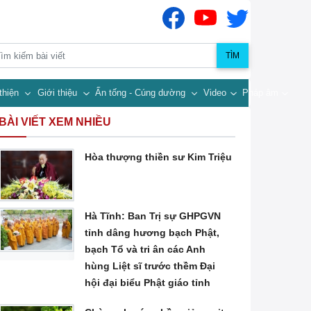
TÌM
thiện
Giới thiệu
Ấn tống - Cúng dường
Video
Pháp âm
BÀI VIẾT XEM NHIỀU
Hòa thượng thiền sư Kim Triệu
Hà Tĩnh: Ban Trị sự GHPGVN
tỉnh dâng hương bạch Phật,
bạch Tổ và tri ân các Anh
hùng Liệt sĩ trước thềm Đại
hội đại biểu Phật giáo tỉnh