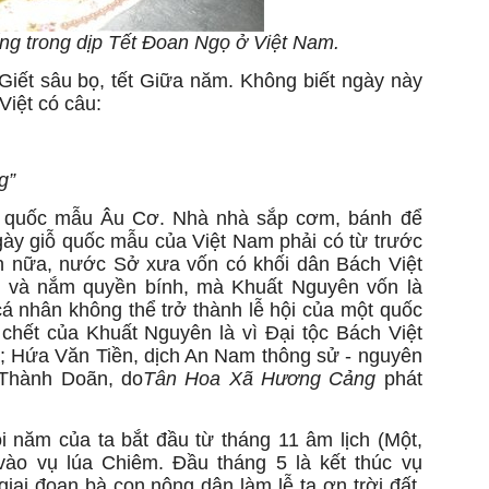
ống trong dịp Tết Đoan Ngọ ở Việt Nam.
 Giết sâu bọ, tết Giữa năm. Không biết ngày này
Việt có câu:
g”
ỗ quốc mẫu Âu Cơ. Nhà nhà sắp cơm, bánh để
gày giỗ quốc mẫu của Việt Nam phải có từ trước
n nữa, nước Sở xưa vốn có khối dân Bách Việt
ố và nắm quyền bính, mà Khuất Nguyên vốn là
á nhân không thể trở thành lễ hội của một quốc
 chết của Khuất Nguyên là vì Đại tộc Bách Việt
3b; Hứa Văn Tiền, dịch An Nam thông sử - nguyên
 Thành Doãn, do
Tân Hoa Xã Hương Cảng
phát
i năm của ta bắt đầu từ tháng 11 âm lịch (Một,
vào vụ lúa Chiêm. Đầu tháng 5 là kết thúc vụ
ai đoạn bà con nông dân làm lễ tạ ơn trời đất,