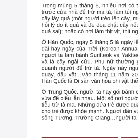
Trong mùng 5 tháng 5, nhiều nơi có t
trước cửa nhà để trừ ma tà; làm túi n
cây lấy quả (một người trèo lên cây, 
hỏi lý do ít quả và đe dọa chặt cây n
quả sai); hoặc có nơi làm thịt vịt, th
Ở Hàn Quốc, ngày 5 tháng 5 là ngày lễ 
dài hay ngày của Trời (Korean Annu
người ta làm bánh Suritteok và Yaktte
và lá cây ngải cứu. Phụ nữ thường 
quanh người để trừ tà. Ngày này ngư
quay, đấu vật…Vào tháng 11 năm 2
Hàn Quốc là Di sản văn hóa phi vật thể
Ở Trung Quốc, người ta hay gói bánh c
vừa để biếu lẫn nhau. Một số nơi ngư
tiễu trừ tà ma. Những đứa trẻ được q
cho trẻ được khỏe mạnh. Người dân vùng
sông Tương, Trường Giang…người ta tổ