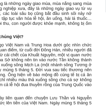
ng là những ngày giao mùa, mùa nắng sang mùa
 nghiệp xưa, đây là những ngày giao vụ từ vụ
các loài sâu bọ cũng bắt đầu sinh sôi nảy nở
tập tục văn hóa lễ hội, ăn uống, hái lá thuốc…
ội thu, con người được khỏe mạnh, không bị ốm
hattu.com
chủng Việt?
 Ngọ Việt Nam và Trung Hoa dưới góc nhìn chức
an điểm, từ cuối đời Đông Hán, nhiều người đã
từ cái chết của Khuất Nguyên, một vị quan nước
ua Sở không nên tin vào nước Tần không thành
ảy xuống sông Mịch La (một nhánh sông Tương ở
 mùng 5 tháng 5. Đời vua sau tiếc thương nên
ống. Ông hiện về báo mộng đồ cúng tế bị cá ăn
 chỉ nhiều màu thả xuống sông cho cá sợ không
ồm cả lễ hội đua thuyền rồng của Trung Quốc vào
 này liên quan đến chuyện Lưu Thần và Nguyễn
hức lên tiên của Việt Nam. Ngày mùng 5 tháng 5