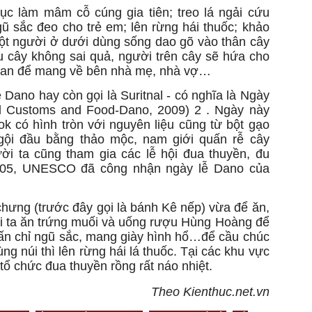
ục làm mâm cỗ cúng gia tiên; treo lá ngải cứu
gũ sắc đeo cho trẻ em; lên rừng hái thuốc; khảo
một người ở dưới dùng sống dao gõ vào thân cây
ếu cây không sai quả, người trên cây sẽ hứa cho
ịt ngan để mang về bên nhà mẹ, nhà vợ…
Dano hay còn gọi là Suritnal - có nghĩa là Ngày
al Customs and Food-Dano, 2009) 2 . Ngày này
ok có hình tròn với nguyên liệu cũng từ bột gạo
gội đầu bằng thảo mộc, nam giới quấn rễ cây
ời ta cũng tham gia các lễ hội đua thuyền, đu
005, UNESCO đã công nhận ngày lễ Dano của
nguoiphattu.com
hưng (trước đây gọi là bánh Kê nếp) vừa để ăn,
ời ta ăn trứng muối và uống rượu Hùng Hoàng để
uấn chỉ ngũ sắc, mang giày hình hổ…để cầu chúc
 núi thì lên rừng hái lá thuốc. Tại các khu vực
 chức đua thuyền rồng rất náo nhiệt.
Theo Kienthuc.net.vn