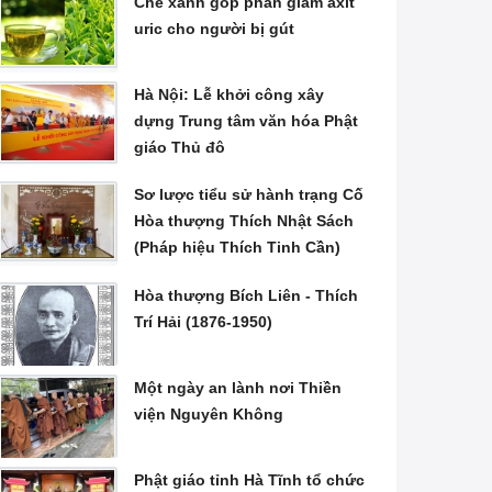
Chè xanh góp phần giảm axit
uric cho người bị gút
Hà Nội: Lễ khởi công xây
dựng Trung tâm văn hóa Phật
giáo Thủ đô
Sơ lược tiểu sử hành trạng Cố
Hòa thượng Thích Nhật Sách
(Pháp hiệu Thích Tinh Cần)
Hòa thượng Bích Liên - Thích
Trí Hải (1876-1950)
Một ngày an lành nơi Thiền
viện Nguyên Không
Phật giáo tỉnh Hà Tĩnh tổ chức