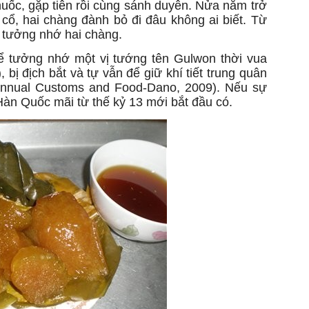
uốc, gặp tiên rồi cùng sánh duyên. Nửa năm trở
 cổ, hai chàng đành bỏ đi đâu không ai biết. Từ
 tưởng nhớ hai chàng.
ể tưởng nhớ một vị tướng tên Gulwon thời vua
 bị địch bắt và tự vẫn để giữ khí tiết trung quân
nnual Customs and Food-Dano, 2009). Nếu sự
 Hàn Quốc mãi từ thế kỷ 13 mới bắt đầu có.