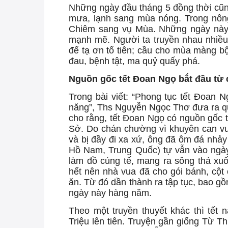
Những ngày đầu tháng 5 đồng thời cũ
mưa, lạnh sang mùa nóng. Trong nông
Chiêm sang vụ Mùa. Những ngày này, 
mạnh mẽ. Người ta truyền nhau nhiều 
để tạ ơn tổ tiên; cầu cho mùa màng b
đau, bệnh tật, ma quỷ quấy phá.
nguoip
Nguồn gốc tết Đoan Ngọ bắt đầu từ 
Trong bài viết: “Phong tục tết Đoan
năng”, Ths Nguyễn Ngọc Thơ đưa ra qu
cho rằng, tết Đoan Ngọ có nguồn gốc 
Sở. Do chán chường vì khuyên can v
và bị đầy đi xa xứ, ông đã ôm đá nh
Hồ Nam, Trung Quốc) tự vẫn vào ngày
làm đồ cúng tế, mang ra sông thả xu
hết nên nhà vua đã cho gói bánh, cột
ăn. Từ đó dần thành ra tập tục, bao g
ngày này hàng năm.
Theo một truyền thuyết khác thì tết
Triệu lên tiên. Truyện gần giống Từ T