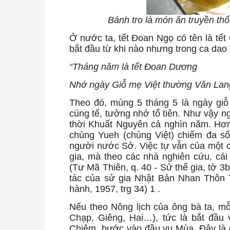
Bánh tro là món ăn truyền th
Ở nước ta, tết Đoan Ngọ có tên là tết
bắt đầu từ khi nào nhưng trong ca dao 
“Tháng năm là tết Đoan Dương
Nhớ ngày Giỗ mẹ Việt thường Văn Lan
Theo đó, mùng 5 tháng 5 là ngày gi
cúng tế, tưởng nhớ tổ tiên. Như vậy n
thời Khuất Nguyên cả nghìn năm. Hơ
chủng Yueh (chủng Việt) chiếm đa s
người nước Sở. Việc tự vẫn của một c
gia, mà theo các nhà nghiên cứu, cái
(Tư Mã Thiên, q. 40 - Sử thế gia, tờ 
tác của sử gia Nhật Bản Nhan Thôn
hành, 1957, trg 34) 1 .
nguoiphattu.com
Nếu theo Nông lịch của ông bà ta, mỗ
Chạp, Giêng, Hai…), tức là bắt đầu 
Chiêm, bước vào đầu vụ Mùa. Đây là gi