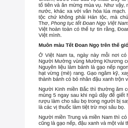
tổ tiên và ăn mừng mùa vụ. Như vậy, 
nước, khác xa với văn hóa lúa mạch. 
tộc chứ không phải Hán tộc, mà chú
Thơ,
Phong tục tết Đoan Ngọ Việt Nam
Việt hoàn toàn có thể tự tin rằng, Đoa
Việt mình.
Muôn màu Tết Đoan Ngọ trên thế giớ
Ở Việt Nam ta, ngày này mỗi nơi có
Người Mường vùng Mường Khương có m
Nguyên liệu làm bánh là gạo nếp ngon
hạt vừng (mè) rang. Gạo ngâm kỹ, xay
thành bánh có bỏ nhân đậu xanh trộn 
Người Kinh miền Bắc thì thường ăm cơ
mùng 5 ngay sau khi ngủ dậy để giết 
rượu làm cho sâu bọ trong người bị say,
là các vị thuốc làm tiệt trừ mọi sâu bọ.
Người miền Trung và miền Nam thì có m
cũng là gạo nếp, đậu xanh và một vài 