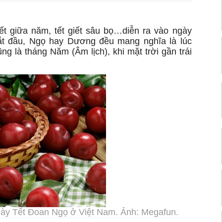
t giữa năm, tết giết sâu bọ…diễn ra vào ngày
bắt đầu, Ngọ hay Dương đều mang nghĩa là lúc
ng là tháng Năm (Âm lịch), khi mặt trời gần trái
ngày Tết Đoan Ngọ ở Việt Nam. Ảnh: Megafun.