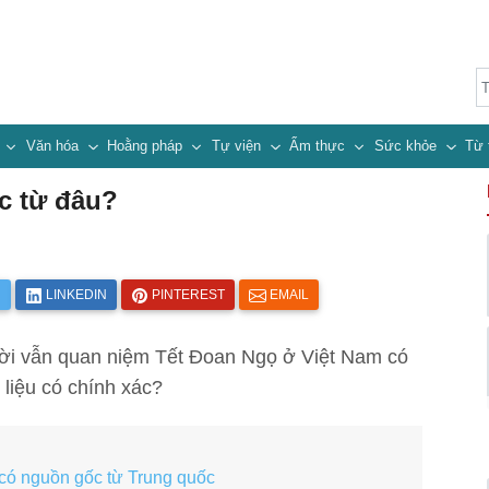
n
Văn hóa
Hoằng pháp
Tự viện
Ẩm thực
Sức khỏe
Từ 
c từ đâu?
R
LINKEDIN
PINTEREST
EMAIL
ời vẫn quan niệm Tết Đoan Ngọ ở Việt Nam có
liệu có chính xác?
có nguồn gốc từ Trung quốc