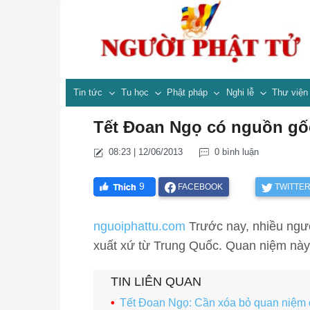
Tin tức
Tu học
Phật pháp
Nghi lễ
Thư việ
Tết Đoan Ngọ có nguồn gố
08:23 | 12/06/2013
0 bình luận
9
FACEBOOK
TWITTE
nguoiphattu.com
Trước nay, nhiều ngư
xuất xứ từ Trung Quốc. Quan niệm này 
TIN LIÊN QUAN
Tết Đoan Ngọ: Cần xóa bỏ quan niệm 