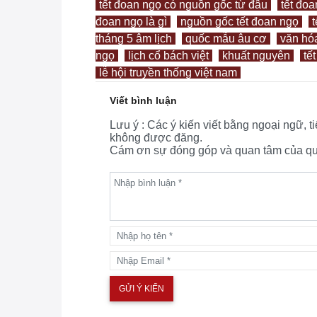
tết đoan ngọ có nguồn gốc từ đâu
tết đo
đoan ngọ là gì
nguồn gốc tết đoan ngọ
tháng 5 âm lịch
quốc mẫu âu cơ
văn hóa
ngọ
lịch cổ bách việt
khuất nguyên
tế
lễ hội truyền thống việt nam
Viết bình luận
Lưu ý : Các ý kiến viết bằng ngoại ngữ, 
không được đăng.
Cám ơn sự đóng góp và quan tâm của quý