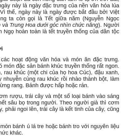
ngày này là ngày đặc trưng của nền văn hóa lúa
Vì thế, ngày này là ngày được bắt đầu bởi Việt
ng ta còn gọi là Tết giữa năm (Nguyễn Ngọc
 và Trung Hoa dưới góc nhìn chức năng
). Người
n Ngọ hoàn toàn là tết truyền thống của dân tộc
i
 các hoạt động văn hóa và món ăn đặc trưng.
ón đặc sản bánh khúc truyền thống rất ngon.
, rau khúc (một chi của họ hoa Cúc), đậu xanh,
 nhuyễn cùng rau khúc rồi nhào thành bột, làm
vừng rang. Bánh được hấp hoặc rán.
m rượu, trái cây và một số loại bánh vào sáng
hết sâu bọ trong người. Theo người già thì cơm
 phải ngoi lên, trái cây là kết tinh của cây, cũng
ón bánh ú lá tre hoặc bánh tro với nguyên liệu
thức khác.