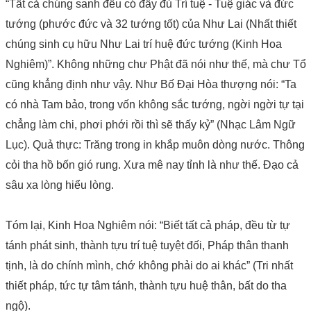
“Tất cả chúng sanh đều có đầy đủ Trí tuệ - Tuệ giác và đức
tướng (phước đức và 32 tướng tốt) của Như Lai (Nhất thiết
chúng sinh cụ hữu Như Lai trí huệ đức tướng (Kinh Hoa
Nghiêm)”. Không những chư Phật đã nói như thế, mà chư Tổ
cũng khẳng định như vậy. Như Bố Đại Hòa thượng nói: “Ta
có nhà Tam bảo, trong vốn không sắc tướng, ngời ngời tự tại
chẳng làm chi, phơi phới rồi thì sẽ thấy kỷ” (Nhạc Lâm Ngữ
Lục). Quả thực: Trăng trong in khắp muôn dòng nước. Thông
cỏi tha hồ bốn gió rung. Xưa mê nay tỉnh là như thế. Đạo cả
sâu xa lòng hiểu lòng.
Tóm lại, Kinh Hoa Nghiêm nói: “Biết tất cả pháp, đều từ tự
tánh phát sinh, thành tựu trí tuệ tuyệt đối, Pháp thân thanh
tịnh, là do chính mình, chớ không phải do ai khác” (Tri nhất
thiết pháp, tức tự tâm tánh, thành tựu huệ thân, bất do tha
ngộ).