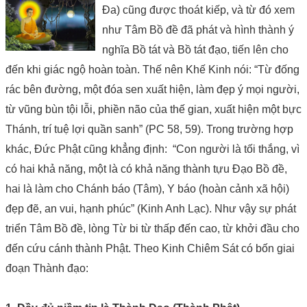
Đa) cũng được thoát kiếp, và từ đó xem
như Tâm Bồ đề đã phát và hình thành ý
nghĩa Bồ tát và Bồ tát đạo, tiến lên cho
đến khi giác ngộ hoàn toàn. Thế nên Khế Kinh nói: “Từ đống
rác bên đường, một đóa sen xuất hiện, làm đẹp ý mọi người,
từ vũng bùn tội lỗi, phiền não của thế gian, xuất hiện một bực
Thánh, trí tuệ lợi quần sanh” (PC 58, 59). Trong trường hợp
khác, Đức Phật cũng khẳng định: “Con người là tối thắng, vì
có hai khả năng, một là có khả năng thành tựu Đạo Bồ đề,
hai là làm cho Chánh báo (Tâm), Y báo (hoàn cảnh xã hội)
đẹp đẽ, an vui, hạnh phúc” (Kinh Anh Lạc). Như vậy sự phát
triển Tâm Bồ đề, lòng Từ bi từ thấp đến cao, từ khởi đầu cho
đến cứu cánh thành Phật. Theo Kinh Chiêm Sát có bốn giai
đoạn Thành đạo: