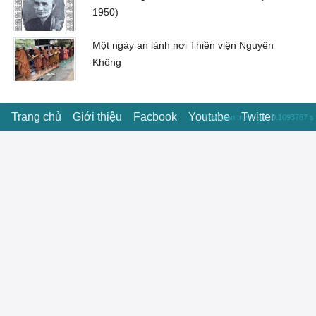
1950)
Một ngày an lành nơi Thiền viện Nguyên
Không
Trang chủ
Giới thiệu
Facbook
Youtube
Twitter
Thời gian truy vấn : 0.1093767 s