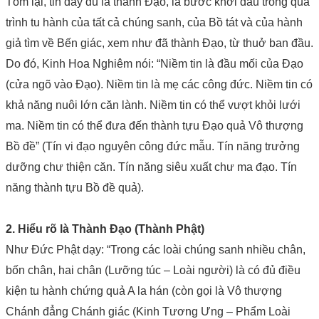
Tóm lại, tin đầy đủ là thành Đạo, là bước khởi đầu trong quá
trình tu hành của tất cả chúng sanh, của Bồ tát và của hành
giả tìm về Bến giác, xem như đã thành Đạo, từ thuở ban đầu.
Do đó, Kinh Hoa Nghiêm nói: “Niềm tin là đầu mối của Đạo
(cửa ngõ vào Đạo). Niềm tin là mẹ các công đức. Niềm tin có
khả năng nuôi lớn căn lành. Niềm tin có thể vượt khỏi lưới
ma. Niềm tin có thể đưa đến thành tựu Đạo quả Vô thượng
Bồ đề” (Tín vi đạo nguyên công đức mẫu. Tín năng trưởng
dưỡng chư thiện căn. Tín năng siêu xuất chư ma đạo. Tín
năng thành tựu Bồ đề quả).
2. Hiểu rõ là Thành Đạo (Thành Phật)
Như Đức Phật dạy: “Trong các loài chúng sanh nhiều chân,
bốn chân, hai chân (Lưỡng túc – Loài người) là có đủ điều
kiện tu hành chứng quả A la hán (còn gọi là Vô thượng
Chánh đẳng Chánh giác (Kinh Tương Ưng – Phẩm Loài