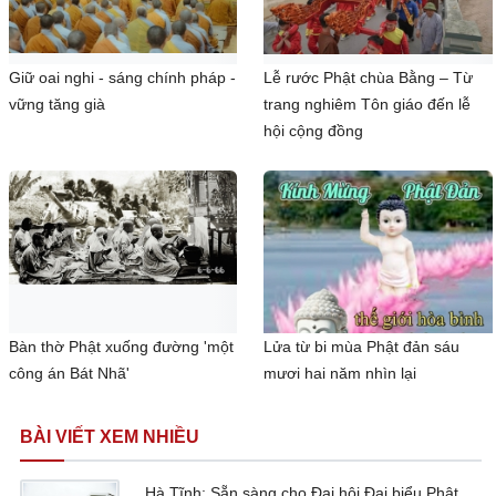
Giữ oai nghi - sáng chính pháp -
Lễ rước Phật chùa Bằng – Từ
vững tăng già
trang nghiêm Tôn giáo đến lễ
hội cộng đồng
Bàn thờ Phật xuống đường 'một
Lửa từ bi mùa Phật đản sáu
công án Bát Nhã'
mươi hai năm nhìn lại
BÀI VIẾT XEM NHIỀU
Hà Tĩnh: Sẵn sàng cho Đại hội Đại biểu Phật