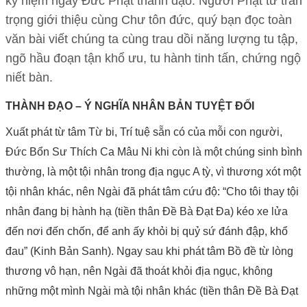
kỷ niệm ngày Đức Phật thành đạo. Người Phật tử trân
trọng giới thiệu cùng Chư tôn đức, quý bạn đọc toàn
văn bài viết chúng ta cùng trau dồi năng lượng tu tập,
ngõ hầu đoạn tận khổ ưu, tu hành tinh tấn, chứng ngộ
niết bàn.
THÀNH ĐẠO – Ý NGHĨA NHÂN BẢN TUYỆT ĐỐI
Xuất phát từ tâm Từ bi, Trí tuệ sẵn có của mỗi con người,
Đức Bổn Sư Thích Ca Mâu Ni khi còn là một chúng sinh bình
thường, là một tội nhân trong địa ngục A tỳ, vì thương xót một
tội nhân khác, nên Ngài đã phát tâm cứu độ: “Cho tôi thay tội
nhân đang bị hành hạ (tiền thân Đề Bà Đạt Đa) kéo xe lửa
đến nơi đến chốn, để anh ấy khỏi bị quỷ sứ đánh đập, khổ
đau” (Kinh Bản Sanh). Ngay sau khi phát tâm Bồ đề từ lòng
thương vô hạn, nên Ngài đã thoát khỏi địa ngục, không
những một mình Ngài mà tội nhân khác (tiền thân Đề Bà Đạt