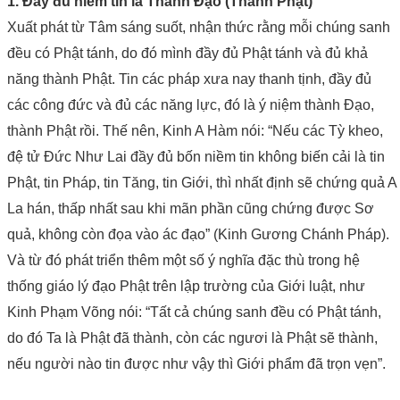
1. Đầy đủ niềm tin là Thành Đạo (Thành Phật)
Xuất phát từ Tâm sáng suốt, nhận thức rằng mỗi chúng sanh
đều có Phật tánh, do đó mình đầy đủ Phật tánh và đủ khả
năng thành Phật. Tin các pháp xưa nay thanh tịnh, đầy đủ
các công đức và đủ các năng lực, đó là ý niệm thành Đạo,
thành Phật rồi. Thế nên, Kinh A Hàm nói: “Nếu các Tỳ kheo,
đệ tử Đức Như Lai đầy đủ bốn niềm tin không biến cải là tin
Phật, tin Pháp, tin Tăng, tin Giới, thì nhất định sẽ chứng quả A
La hán, thấp nhất sau khi mãn phần cũng chứng được Sơ
quả, không còn đọa vào ác đạo” (Kinh Gương Chánh Pháp).
Và từ đó phát triển thêm một số ý nghĩa đặc thù trong hệ
thống giáo lý đạo Phật trên lập trường của Giới luật, như
Kinh Phạm Võng nói: “Tất cả chúng sanh đều có Phật tánh,
do đó Ta là Phật đã thành, còn các ngươi là Phật sẽ thành,
nếu người nào tin được như vậy thì Giới phẩm đã trọn vẹn”.