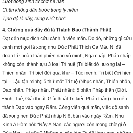
Lướt dòng sinh tử chớ hề nan
Chân không dần bước trong ly niệm
Tịnh độ là đây, cũng Niết bàn”.
4. Chứng quả đầy đủ là Thành Đạo (Thành Phật)
Đạt đến mục đích cứu cánh là viên mãn. Do đó, những gì cứu
cánh mới gọi là xong như Đức Phật Thích Ca Mâu Ni đã
đoạn trừ hoàn toàn phiền não vô minh, Ngã chấp, Pháp chấp
không còn, thành tựu 3 loại Trí huệ (Trí biết đời tương lai –
Thiên nhãn, Trí biết đời quá khứ – Túc mệnh, Trí biết đời hiện
tại – Lậu tận minh); 5 thứ mắt Trí tuệ (Nhục nhãn, Thiên nhãn,
Đạo nhãn, Pháp nhãn, Phật nhãn); 5 phần Pháp thân (Giới,
Định, Tuệ, Giải thoát, Giải thoát Tri kiến Pháp thân) cho nên
thành Đạo vào ngày Rằm. Công viên quả mãn, việc độ sanh
đã xong nên Đức Phật nhập Niết bàn vào ngày Rằm. Như
Kinh A Hàm nói: “Này A Nan, các ngươi còn mong chờ gì ở