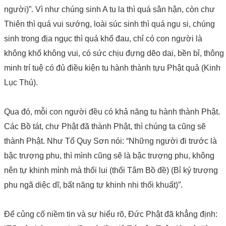
người)”. Vì như chúng sinh A tu la thì quá sân hận, còn chư
Thiên thì quá vui sướng, loài súc sinh thì quá ngu si, chúng
sinh trong địa ngục thì quá khổ đau, chỉ có con người là
không khổ không vui, có sức chịu đựng dẽo dai, bền bỉ, thông
minh trí tuệ có đủ điều kiện tu hành thành tựu Phật quả (Kinh
Lục Thú).
Qua đó, mỗi con người đều có khả năng tu hành thành Phật.
Các Bồ tát, chư Phật đã thành Phật, thì chúng ta cũng sẽ
thành Phật. Như Tổ Quy Sơn nói: “Những người đi trước là
bậc trượng phu, thì mình cũng sẽ là bậc trượng phu, không
nên tự khinh mình mà thối lui (thối Tâm Bồ đề) (Bỉ ký trượng
phu ngã diệc dĩ, bất năng tự khinh nhi thối khuất)”.
Để củng cố niềm tin và sự hiểu rõ, Đức Phật đã khẳng định: