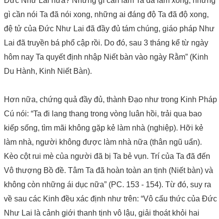
Đức Như Lai nữa? Những gì cần làm Ta đã làm xong, những
gì cần nói Ta đã nói xong, những ai đáng độ Ta đã độ xong,
đệ tử của Đức Như Lai đã đầy đủ tám chúng, giáo pháp Như
Lai đã truyền bá phổ cập rồi. Do đó, sau 3 tháng kể từ ngày
hôm nay Ta quyết định nhập Niết bàn vào ngày Rằm” (Kinh
Du Hành, Kinh Niết Bàn).
Hơn nữa, chứng quả đầy đủ, thành Đạo như trong Kinh Pháp
Cú nói: “Ta đi lang thang trong vòng luân hồi, trải qua bao
kiếp sống, tìm mãi không gặp kẻ làm nhà (nghiệp). Hỡi kẻ
làm nhà, người không được làm nhà nữa (thân ngũ uẩn).
Kèo cột rui mè của người đã bị Ta bẻ vụn. Trí của Ta đã đến
Vô thượng Bồ đề. Tâm Ta đã hoàn toàn an tịnh (Niết bàn) và
không còn những ái dục nữa” (PC. 153 - 154). Từ đó, suy ra
về sau các Kinh đều xác định như trên: “Vô cấu thức của Đức
Như Lai là cảnh giới thanh tịnh vô lậu, giải thoát khỏi hai