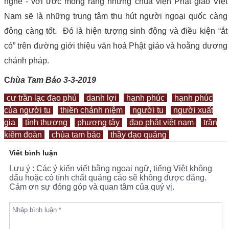
nghe - với ước mong rằng những chùa viện Phật giáo Việt
Nam sẽ là những trung tâm thu hút người ngoại quốc càng
đông càng tốt. Đó là hiện tượng sinh động và điều kiện “ắt
có” trên đường giới thiệu văn hoá Phật giáo và hoằng dương
chánh pháp.
C
hùa Tam Bảo 3-3-2019
cư trần lạc đạo phú
danh lợi
hạnh phúc
hạnh phúc
của người tu
thiền chánh niệm
người tu
người xuất
gia
tình thương
phương tây
đạo phật việt nam
trần
kiêm đoàn
chùa tam bảo
thầy đạo quảng
Viết bình luận
Lưu ý : Các ý kiến viết bằng ngoại ngữ, tiếng Việt không
dấu hoặc có tính chất quảng cáo sẽ không được đăng.
Cám ơn sự đóng góp và quan tâm của quý vị.