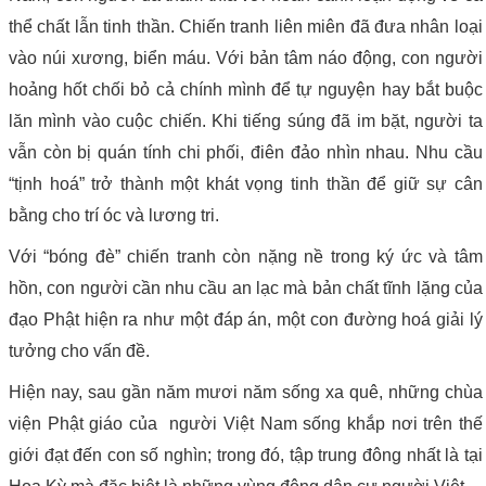
thể chất lẫn tinh thần. Chiến tranh liên miên đã đưa nhân loại
vào núi xương, biển máu. Với bản tâm náo động, con người
hoảng hốt chối bỏ cả chính mình để tự nguyện hay bắt buộc
lăn mình vào cuộc chiến. Khi tiếng súng đã im bặt, người ta
vẫn còn bị quán tính chi phối, điên đảo nhìn nhau. Nhu cầu
“tịnh hoá” trở thành một khát vọng tinh thần để giữ sự cân
bằng cho trí óc và lương tri.
Với “bóng đè” chiến tranh còn nặng nề trong ký ức và tâm
hồn, con người cần nhu cầu an lạc mà bản chất tĩnh lặng của
đạo Phật hiện ra như một đáp án, một con đường hoá giải lý
tưởng cho vấn đề.
Hiện nay, sau gần năm mươi năm sống xa quê, những chùa
viện Phật giáo của người Việt Nam sống khắp nơi trên thế
giới đạt đến con số nghìn; trong đó, tập trung đông nhất là tại