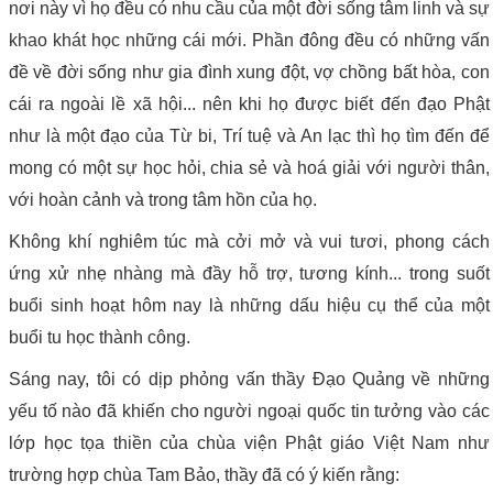
nơi này vì họ đều có nhu cầu của một đời sống tâm linh và sự
khao khát học những cái mới. Phần đông đều có những vấn
đề về đời sống như gia đình xung đột, vợ chồng bất hòa, con
cái ra ngoài lề xã hội... nên khi họ được biết đến đạo Phật
như là một đạo của Từ bi, Trí tuệ và An lạc thì họ tìm đến để
mong có một sự học hỏi, chia sẻ và hoá giải với người thân,
với hoàn cảnh và trong tâm hồn của họ.
Không khí nghiêm túc mà cởi mở và vui tươi, phong cách
ứng xử nhẹ nhàng mà đầy hỗ trợ, tương kính... trong suốt
buổi sinh hoạt hôm nay là những dấu hiệu cụ thể của một
buổi tu học thành công.
Sáng nay, tôi có dịp phỏng vấn thầy Đạo Quảng về những
yếu tố nào đã khiến cho người ngoại quốc tin tưởng vào các
lớp học tọa thiền của chùa viện Phật giáo Việt Nam như
trường hợp chùa Tam Bảo, thầy đã có ý kiến rằng: