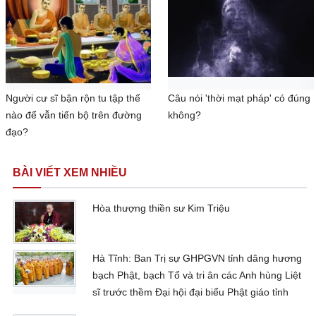
Người cư sĩ bận rộn tu tập thế
Câu nói 'thời mạt pháp' có đúng
nào để vẫn tiến bộ trên đường
không?
đạo?
BÀI VIẾT XEM NHIỀU
Hòa thượng thiền sư Kim Triệu
Hà Tĩnh: Ban Trị sự GHPGVN tỉnh dâng hương
bạch Phật, bạch Tổ và tri ân các Anh hùng Liệt
sĩ trước thềm Đại hội đại biểu Phật giáo tỉnh