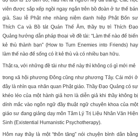
viên được sắp xếp ngồi ngay ngắn trên bồ đoàn ở tư thế bán
già. Sau lễ Phật nhẹ nhàng niệm danh hiệp Phật Bổn sư
Thích Ca và Bồ tát Quán Thế Âm, thầy trụ trì Thích Đạo
Quảng hướng dẫn pháp thoại về đề tài: “Làm thế nào để biến
kẻ thù thành bạn” (How to Turn Enemies into Friends) hay
làm thế nào để sống có ít kẻ thù và có nhiều bạn hữu.
Thật ra, với những đề tài như thế này thì không có gì mới mẻ
trong xã hội phương Đông cũng như phương Tây. Cái mới ở
đây là nhìn qua nhãn quan Phật giáo. Thầy Đạo Quảng có sự
khéo léo của một hành giả hơn là diễn giả khi thầy không bị
dính mắc vào ngôn ngữ đầy thuật ngữ chuyên khoa của một
giáo sư đang giảng dạy môn Tâm Lý Trị Liệu Nhân Văn Hiện
Sinh (Existential Humanistic Psychotherapy).
Hôm nay thầy là một “thôn tăng” nói chuyện bình dân bằng