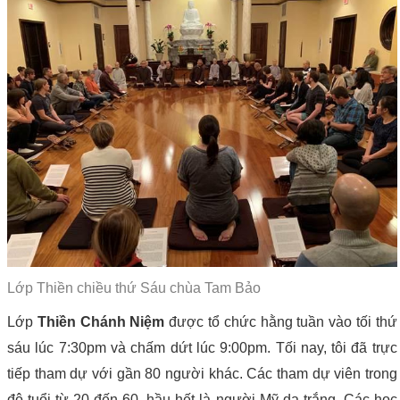
Lớp Thiền chiều thứ Sáu chùa Tam Bảo
Lớp
Thiền Chánh Niệm
được tổ chức hằng tuần vào tối thứ
sáu lúc 7:30pm và chấm dứt lúc 9:00pm. Tối nay, tôi đã trực
tiếp tham dự với gần 80 người khác. Các tham dự viên trong
độ tuổi từ 20 đến 60, hầu hết là người Mỹ da trắng. Các học