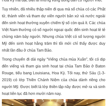
Hoa Kỳ mà đặc biệt là những vùng đông dân cư người Việt.
Tuy nhiên, đã nhiều thập niên đi qua mà số chùa có các Phật
tử, thành viên và tham dự viên người bản xứ và nước ngoài
đến sinh hoạt thường xuyên chiếm tỷ số còn quá ít. Các chùa
Việt Nam thường có số người ngoại quốc đến sinh hoạt lẻ tẻ
chừng năm bảy người. Nhưng chùa Việt có số lượng người
Mỹ đến sinh hoạt hằng trăm thì tôi mới chỉ thấy được duy
nhất lần đầu ở chùa Tam Bảo.
Trong chuyến đi dài ngày “Viếng chùa mùa Xuân”, tôi có dịp
đến viếng và tham gia sinh hoạt tại chùa Tam Bảo ở Baton
Rouge, tiểu bang Louisiana, Hoa Kỳ. Tối nay, thứ Sáu (1-3-
2019) có lớp Thiền Chánh Niệm của chùa dành riêng cho
người Mỹ. Được biết là lớp thiền tập nầy được mở ra và sinh
hoạt liên tục đã hơn mười năm nay.