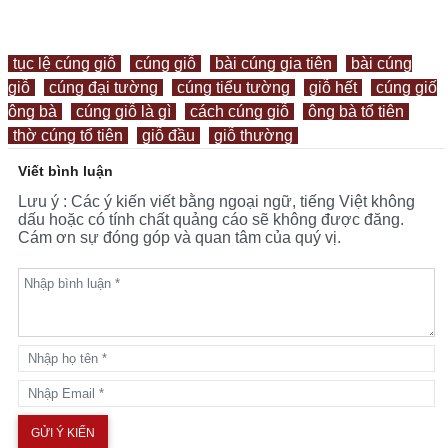
tục lệ cúng giỗ
cúng giỗ
bài cúng gia tiên
bài cúng
giỗ
cúng đại tường
cúng tiểu tường
giỗ hết
cúng giố
ông bà
cúng giỗ là gì
cách cúng giỗ
ông bà tổ tiên
thờ cúng tổ tiên
giỗ đầu
giỗ thường
Viết bình luận
Lưu ý : Các ý kiến viết bằng ngoại ngữ, tiếng Việt không
dấu hoặc có tính chất quảng cáo sẽ không được đăng.
Cám ơn sự đóng góp và quan tâm của quý vị.