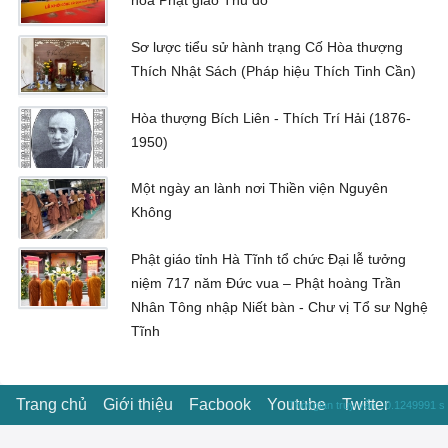
hóa Phật giáo Thủ đô
Sơ lược tiểu sử hành trạng Cố Hòa thượng
Thích Nhật Sách (Pháp hiệu Thích Tinh Cần)
Hòa thượng Bích Liên - Thích Trí Hải (1876-
1950)
Một ngày an lành nơi Thiền viện Nguyên
Không
Phật giáo tỉnh Hà Tĩnh tổ chức Đại lễ tưởng
niệm 717 năm Đức vua – Phật hoàng Trần
Nhân Tông nhập Niết bàn - Chư vị Tổ sư Nghệ
Tĩnh
Trang chủ
Giới thiệu
Facbook
Youtube
Twitter
Thời gian truy vấn : 0.1249991 s