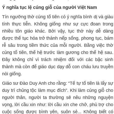
Ý nghĩa tục lệ cúng giỗ của người Việt Nam
Tín ngưỡng thờ cúng tổ tiên có ý nghĩa bình dị và giàu
tính thực tiễn. Không giống như sự cực đoan trong
nhiều tôn giáo khác. Bởi vậy, tục thờ này dễ dàng
được thế tục hóa trở thành nếp sống, phong tục, bám
rễ sâu trong tiềm thức của mỗi người. Bằng việc thờ
cúng tổ tiên, thế hệ trước làm gương cho thế hệ sau.
Đây không chỉ vì trách nhiệm đối với các bậc sinh
thành mà còn để giáo dục dạy dỗ con cháu lưu truyền
nòi giống.
Giáo sư Đào Duy Anh cho rằng: “Tế tự tổ tiên là lấy sự
duy trì chủng tộc làm mục đích”. Khi làm cúng giỗ cho
người thân, người ta thường sẽ nêu những nguyện
vọng, lời cầu xin như: lời cầu xin che chở, phù trợ cho
cuộc sống được bình yên, suôn sẻ... Không biết có