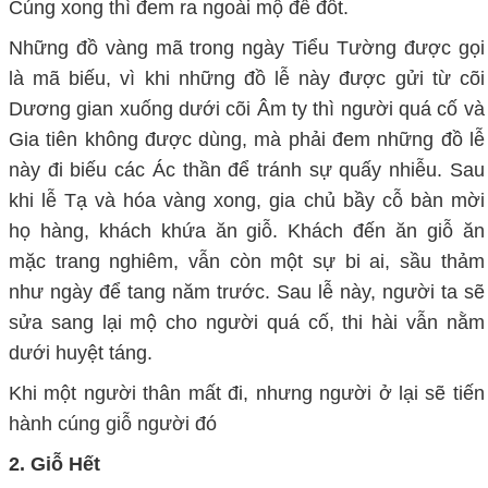
Cúng xong thì đem ra ngoài mộ để đốt.
Những đồ vàng mã trong ngày Tiểu Tường được gọi
là mã biếu, vì khi những đồ lễ này được gửi từ cõi
Dương gian xuống dưới cõi Âm ty thì người quá cố và
Gia tiên không được dùng, mà phải đem những đồ lễ
này đi biếu các Ác thần để tránh sự quấy nhiễu. Sau
khi lễ Tạ và hóa vàng xong, gia chủ bầy cỗ bàn mời
họ hàng, khách khứa ăn giỗ. Khách đến ăn giỗ ăn
mặc trang nghiêm, vẫn còn một sự bi ai, sầu thảm
như ngày để tang năm trước. Sau lễ này, người ta sẽ
sửa sang lại mộ cho người quá cố, thi hài vẫn nằm
dưới huyệt táng.
Khi một người thân mất đi, nhưng người ở lại sẽ tiến
hành cúng giỗ người đó
2. Giỗ Hết