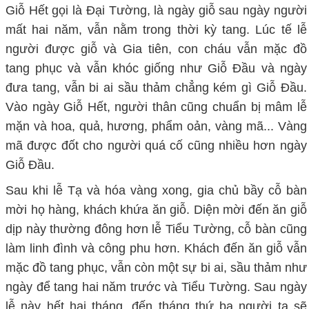
Giỗ Hết gọi là Đại Tường, là ngày giỗ sau ngày người
mất hai năm, vẫn nằm trong thời kỳ tang. Lúc tế lễ
người được giỗ và Gia tiên, con cháu vẫn mặc đồ
tang phục và vẫn khóc giống như Giỗ Đầu và ngày
đưa tang, vẫn bi ai sầu thảm chẳng kém gì Giỗ Đầu.
Vào ngày Giỗ Hết, người thân cũng chuẩn bị mâm lễ
mặn và hoa, quả, hương, phẩm oản, vàng mã... Vàng
mã được đốt cho người quá cố cũng nhiều hơn ngày
Giỗ Đầu.
Sau khi lễ Tạ và hóa vàng xong, gia chủ bầy cỗ bàn
mời họ hàng, khách khứa ăn giỗ. Diện mời đến ăn giỗ
dịp này thường đông hơn lễ Tiểu Tường, cỗ bàn cũng
làm linh đình và công phu hơn. Khách đến ăn giỗ vẫn
mặc đồ tang phục, vẫn còn một sự bi ai, sầu thảm như
ngày để tang hai năm trước và Tiểu Tường. Sau ngày
lễ này hết hai tháng, đến tháng thứ ba người ta sẽ