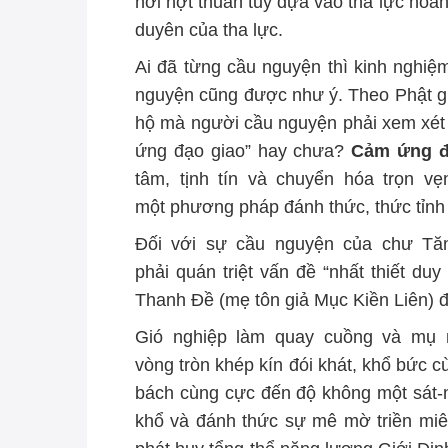
hời hợt thuần tuý dựa vào tha lực hoàn
duyên của tha lực.
Ai đã từng cầu nguyện thì kinh nghiệm
nguyện cũng được như ý. Theo Phật giá
hộ mà người cầu nguyện phải xem xét
ứng đạo giao” hay chưa?
Cảm ứng đ
tâm, tịnh tín và chuyển hóa trọn vẹ
một phương pháp đánh thức, thức tỉnh
Đối với sự cầu nguyện của chư Tă
phải quán triệt vấn đề “nhất thiết du
Thanh Đề (mẹ tôn giả Mục Kiền Liên) đ
Gió nghiệp làm quay cuồng và mụ m
vòng tròn khép kín đói khát, khổ bức c
bách cùng cực đến độ không một sát-na
khổ và đánh thức sự mê mờ triền miê