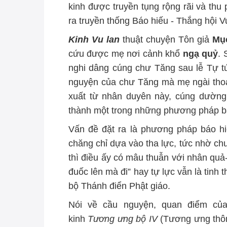
kinh được truyền tụng rộng rãi và th
ra truyền thống Báo hiếu - Thắng hội V
Kinh Vu lan
thuật chuyện Tôn giả
Mụ
cứu được mẹ nơi cảnh khổ
ngạ quỷ
. 
nghi dâng cúng chư Tăng sau lễ Tự tứ
nguyện của chư Tăng mà mẹ ngài thoát
xuất từ nhân duyên này, cúng dường
thành một trong những phương pháp bá
Vấn đề đặt ra là phương pháp báo hi
chăng chỉ dựa vào tha lực, tức nhờ c
thì điều ấy có mâu thuẫn với nhân quả
đuốc lên mà đi” hay tự lực vẫn là tinh
bộ Thánh điển Phật giáo.
Nói về cầu nguyện, quan điểm của
kinh
Tương ưng bộ IV
(Tương ưng thôn