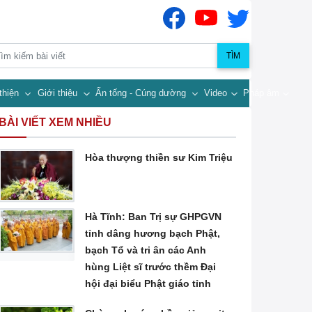
TÌM
thiện
Giới thiệu
Ấn tống - Cúng dường
Video
Pháp âm
BÀI VIẾT XEM NHIỀU
Hòa thượng thiền sư Kim Triệu
Hà Tĩnh: Ban Trị sự GHPGVN
tỉnh dâng hương bạch Phật,
bạch Tổ và tri ân các Anh
hùng Liệt sĩ trước thềm Đại
hội đại biểu Phật giáo tỉnh