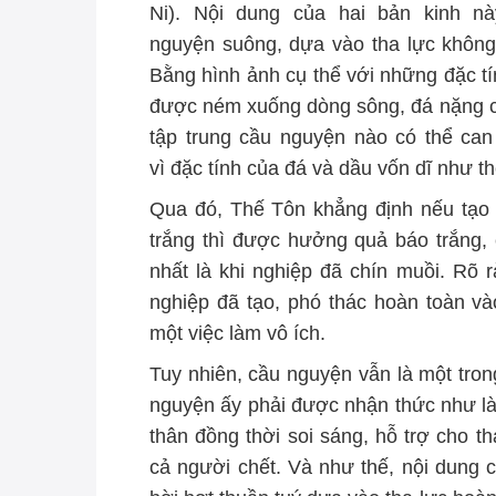
Ni). Nội dung của hai bản kinh n
nguyện suông, dựa vào tha lực không
Bằng hình ảnh cụ thể với những đặc tín
được ném xuống dòng sông, đá nặng c
tập trung cầu nguyện nào có thể can
vì đặc tính của đá và dầu vốn dĩ như th
Qua đó, Thế Tôn khẳng định nếu tạo 
trắng thì được hưởng quả báo trắng, 
nhất là khi nghiệp đã chín muồi. Rõ 
nghiệp đã tạo, phó thác hoàn toàn và
một việc làm vô ích.
Tuy nhiên, cầu nguyện vẫn là một tron
nguyện ấy phải được nhận thức như là
thân đồng thời soi sáng, hỗ trợ cho t
cả người chết. Và như thế, nội dung 