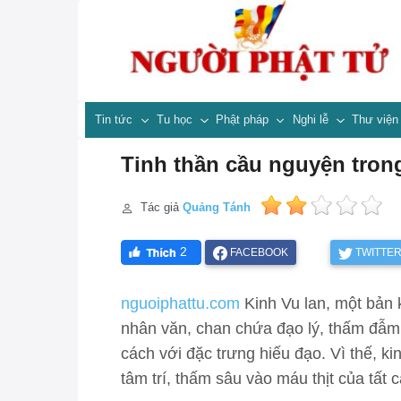
Tin tức
Tu học
Phật pháp
Nghi lễ
Thư việ
Tinh thần cầu nguyện tron
Tác giả
Quảng Tánh
2
FACEBOOK
TWITTE
nguoiphattu.com
Kinh Vu lan, một bản 
nhân văn, chan chứa đạo lý, thấm đẫm t
cách với đặc trưng hiếu đạo. Vì thế, ki
tâm trí, thấm sâu vào máu thịt của tất