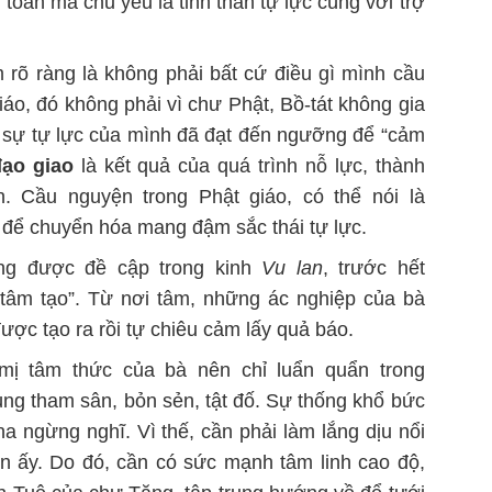
 toàn mà chủ yếu là tinh thần tự lực cùng với trợ
 rõ ràng là không phải bất cứ điều gì mình cầu
o, đó không phải vì chư Phật, Bồ-tát không gia
 sự tự lực của mình đã đạt đến ngưỡng để “cảm
ạo giao
là kết quả của quá trình nỗ lực, thành
n. Cầu nguyện trong Phật giáo, có thể nói là
 để chuyển hóa mang đậm sắc thái tự lực.
ng được đề cập trong kinh
Vu lan
, trước hết
y tâm tạo”. Từ nơi tâm, những ác nghiệp của bà
ược tạo ra rồi tự chiêu cảm lấy quả báo.
ị tâm thức của bà nên chỉ luẩn quẩn trong
ùng tham sân, bỏn sẻn, tật đố. Sự thống khổ bức
 ngừng nghĩ. Vì thế, cần phải làm lắng dịu nổi
n ấy. Do đó, cần có sức mạnh tâm linh cao độ,