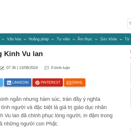
n
Văn hóa
Hoằng pháp
Tự viện
Ẩm thực
Sức khỏe
Từ 
g Kinh Vu lan
07:36 | 13/08/2024
0 bình luận
R
LINKEDIN
PINTEREST
EMAIL
kinh ngắn nhưng hàm súc, tràn đầy ý nghĩa
ình người và đặc biệt là giá trị giáo dục nhân
nh Vu lan đã chinh phục lòng người, in đậm trong
 cả những người con Phật.