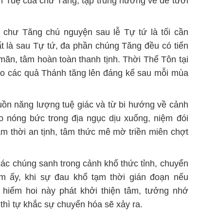
h Tuệ của chư Tăng, tập trung hướng về để tưới
u chư Tăng chú nguyện sau lễ Tự tứ là tối cần
ất là sau Tự tứ, đa phần chúng Tăng đều có tiến
 mãn, tâm hoàn toàn thanh tịnh. Thời Thế Tôn tại
ào các quả Thánh tăng lên đáng kể sau mỗi mùa
ồn năng lượng tuệ giác và từ bi hướng về cảnh
o nóng bức trong địa ngục dịu xuống, niệm đói
ạm thời an tịnh, tâm thức mê mờ triền miên chợt
các chúng sanh trong cảnh khổ thức tỉnh, chuyển
ểm ấy, khi sự đau khổ tạm thời gián đoạn nếu
 hiếm hoi này phát khởi thiện tâm, tưởng nhớ
thì tự khắc sự chuyển hóa sẽ xảy ra.