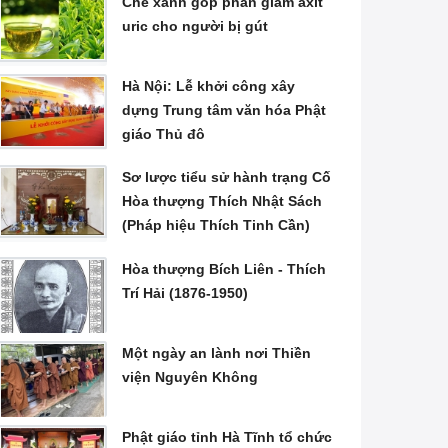
Chè xanh góp phần giảm axit
uric cho người bị gút
Hà Nội: Lễ khởi công xây
dựng Trung tâm văn hóa Phật
giáo Thủ đô
Sơ lược tiểu sử hành trạng Cố
Hòa thượng Thích Nhật Sách
(Pháp hiệu Thích Tinh Cần)
Hòa thượng Bích Liên - Thích
Trí Hải (1876-1950)
Một ngày an lành nơi Thiền
viện Nguyên Không
Phật giáo tỉnh Hà Tĩnh tổ chức