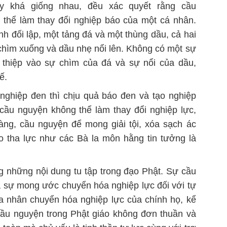
ày khá giống nhau, đều xác quyết rằng cầu
 thể làm thay đổi nghiệp báo của một cá nhân.
h đối lập, một tảng đá và một thùng dầu, cả hai
hìm xuống và dầu nhẹ nổi lên. Không có một sự
 thiệp vào sự chìm của đá và sự nổi của dầu,
ế.
nghiệp đen thì chịu quả báo đen và tạo nghiệp
cầu nguyện không thể làm thay đổi nghiệp lực,
ràng, cầu nguyện để mong giải tội, xóa sạch ác
o tha lực như các Bà la môn hằng tin tưởng là
g những nội dung tu tập trong đạo Phật. Sự cầu
 sự mong ước chuyển hóa nghiệp lực đối với tự
ha nhân chuyển hóa nghiệp lực của chính họ, kể
cầu nguyện trong Phật giáo không đơn thuần và