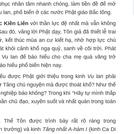
u phục nhân tâm nhanh chóng, làm tiền đề để mở
u lan, phổ biến ở các nước Phật giáo Bắc tông.
c Kiền Liên
với thần lực đệ nhất mà vẫn không
Sau đó, vâng lời Phật dạy, Tôn giả đã thiết lễ trai
, kết thúc mùa an cư kiết hạ, nhờ hợp lực chú
 khỏi cảnh khổ ngạ quỷ, sanh về cõi trời. Phát
 Vu lan để báo hiếu cho cha mẹ quá vãng trở
o hiếu phổ biến hiện nay.
ếu được Phật giới thiệu trong kinh
Vu lan
phải
hư Tăng chú nguyện mà được thoát khổ? Như thế
-nghiệp báo không? Trong khi “Hãy tự mình thắp
 thần chủ đạo, xuyên suốt và nhất quán trong toàn
 Thế Tôn được trình bày rất rõ ràng trong
 trưởng) và kinh
Tăng nhất A-hàm I
(kinh Ca Di