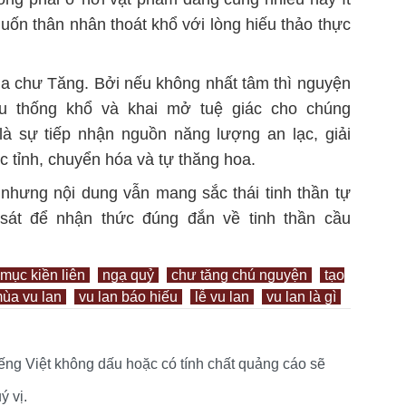
uốn thân nhân thoát khổ với lòng hiếu thảo thực
ủa chư Tăng. Bởi nếu không nhất tâm thì nguyện
ịu thống khổ và khai mở tuệ giác cho chúng
là sự tiếp nhận nguồn năng lượng an lạc, giải
c tỉnh, chuyển hóa và tự thăng hoa.
nhưng nội dung vẫn mang sắc thái tinh thần tự
 sát để nhận thức đúng đắn về tinh thần cầu
mục kiền liên
ngạ quỷ
chư tăng chú nguyện
tạo
ùa vu lan
vu lan báo hiếu
lễ vu lan
vu lan là gì
tiếng Việt không dấu hoặc có tính chất quảng cáo sẽ
 vị.