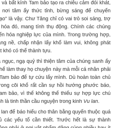
 và bất kính Tam bảo tạo ra chiêu cảm đói khát,
 nơi tâm ấy thức tỉnh, bừng sáng để chuyển
tạo” là vậy. Chư Tăng chỉ có vai trò soi sáng, trợ
n hóa đó, mang tính thụ động. Chính các chúng
ển hóa nghiệp lực của mình. Trong trường hợp,
g nề, chấp nhận lấy khổ làm vui, không phát
át khó có thể thành tựu.
 ngục, ngạ quỷ thì thiện tâm của chúng sanh ấy
thể làm thay họ chuyện này mà mỗi cá nhân phải
 Tam bảo để tự cứu lấy mình. Dù hoàn toàn chủ
rong cõi khổ rất cần sự hồi hướng phước báo,
Tam bảo, vì thế không thể thiếu sự hợp lực chú
h là tinh thần cầu nguyện trong kinh
Vu lan
.
lan để báo hiếu cho thân bằng quyến thuộc quá
đủ các yếu tố cần thiết. Trước hết là sự thành
không phải ở nơi vật phẩm dâng cúng nhiều hay ít