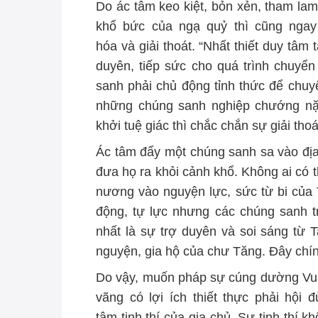
Do ác tâm keo kiệt, bỏn xẻn, tham lam
khổ bức của ngạ quỷ thì cũng ngay
hóa và giải thoát. “Nhất thiết duy tâm 
duyên, tiếp sức cho quá trình chuyể
sanh phải chủ động tỉnh thức để chuy
những chúng sanh nghiệp chướng nặn
khởi tuệ giác thì chắc chắn sự giải tho
Ác tâm đẩy một chúng sanh sa vào địa
đưa họ ra khỏi cảnh khổ. Không ai có 
nương vào nguyện lực, sức từ bi của
động, tự lực nhưng các chúng sanh t
nhất là sự trợ duyên và soi sáng từ 
nguyện, gia hộ của chư Tăng. Đây chín
Do vậy, muốn pháp sự cúng dường Vu 
vãng có lợi ích thiết thực phải hội 
tâm tịnh thí của gia chủ. Sự tịnh thí 