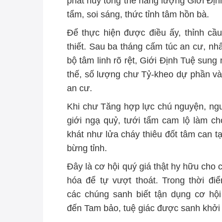
phát huy tổng thể năng lượng Giới Địn
tẩm, soi sáng, thức tỉnh tâm hồn bà.
Để thực hiện được điều ấy, thỉnh cầ
thiết. Sau ba tháng cấm túc an cư, nh
bộ tâm linh rõ rệt, Giới Định Tuệ sung
thế, số lượng chư Tỷ-kheo dự phần v
an cư.
Khi chư Tăng hợp lực chú nguyện, ngu
giới ngạ quỷ, tưới tẩm cam lộ làm ch
khát như lửa cháy thiêu đốt tâm can t
bừng tỉnh.
Đây là cơ hội quý giá thật hy hữu cho 
hóa để tự vượt thoát. Trong thời đi
các chúng sanh biết tận dụng cơ hội
đến Tam bảo, tuệ giác được sanh khởi 