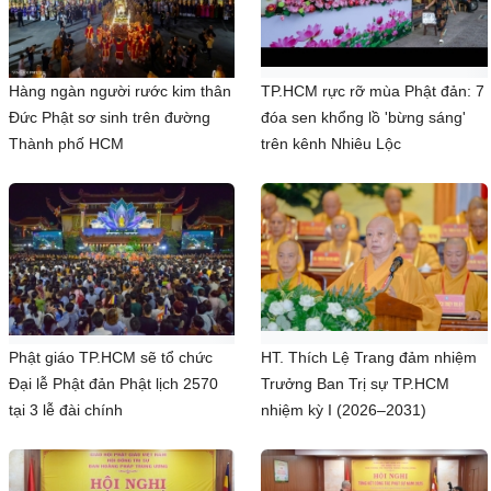
Hàng ngàn người rước kim thân
TP.HCM rực rỡ mùa Phật đản: 7
Đức Phật sơ sinh trên đường
đóa sen khổng lồ 'bừng sáng'
Thành phố HCM
trên kênh Nhiêu Lộc
Phật giáo TP.HCM sẽ tổ chức
HT. Thích Lệ Trang đảm nhiệm
Đại lễ Phật đản Phật lịch 2570
Trưởng Ban Trị sự TP.HCM
tại 3 lễ đài chính
nhiệm kỳ I (2026–2031)