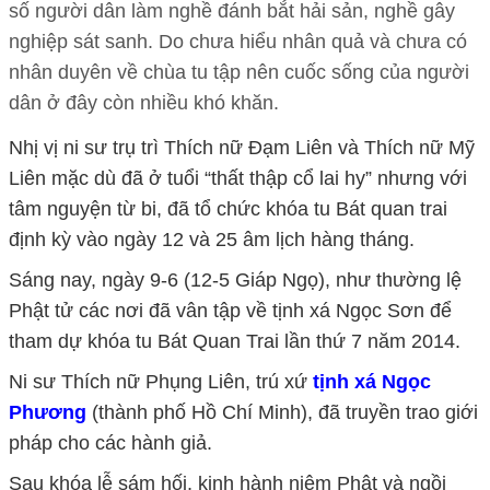
số người dân làm nghề đánh bắt hải sản, nghề gây
nghiệp sát sanh. Do chưa hiểu nhân quả và chưa có
nhân duyên về chùa tu tập nên cuốc sống của người
dân ở đây còn nhiều khó khăn.
Nhị vị ni sư trụ trì Thích nữ Đạm Liên và Thích nữ Mỹ
Liên mặc dù đã ở tuổi “thất thập cổ lai hy” nhưng với
tâm nguyện từ bi, đã tổ chức khóa tu Bát quan trai
định kỳ vào ngày 12 và 25 âm lịch hàng tháng.
Sáng nay, ngày 9-6 (12-5 Giáp Ngọ), như thường lệ
Phật tử các nơi đã vân tập về tịnh xá Ngọc Sơn để
tham dự khóa tu Bát Quan Trai lần thứ 7 năm 2014.
Ni sư Thích nữ Phụng Liên, trú xứ
tịnh xá Ngọc
Phương
(thành phố Hồ Chí Minh), đã truyền trao giới
pháp cho các hành giả.
Sau khóa lễ sám hối, kinh hành niệm Phật và ngồi