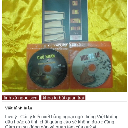
tịnh xá ngọc sơn
khóa tu bát quan trai
Viết bình luận
Lưu ý : Các ý kiến viết bằng ngoại ngữ, tiếng Việt không
dấu hoặc có tính chất quảng cáo sẽ không được đăng.
Cám ơn sự đóng góp và quan tâm của quý vị.