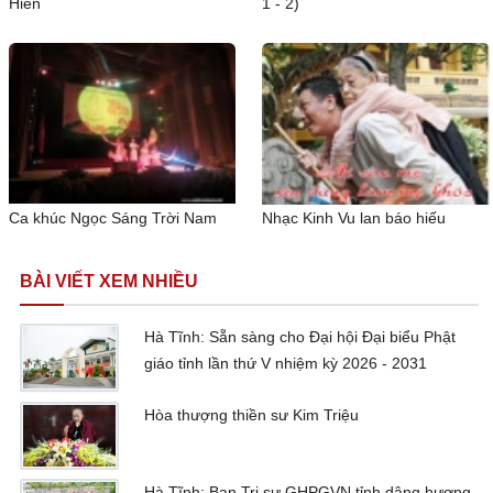
Hiền
1 - 2)
Ca khúc Ngọc Sáng Trời Nam
Nhạc Kinh Vu lan báo hiếu
BÀI VIẾT XEM NHIỀU
Hà Tĩnh: Sẵn sàng cho Đại hội Đại biểu Phật
giáo tỉnh lần thứ V nhiệm kỳ 2026 - 2031
Hòa thượng thiền sư Kim Triệu
Hà Tĩnh: Ban Trị sự GHPGVN tỉnh dâng hương