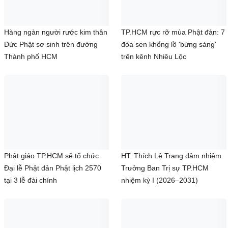
Cảnh cáo tu sĩ trong video clip
Giáo hội kỷ luật Thượng tọa
ăn trùng đất phát tán trên mạng
Thích Chân Quang
xã hội
Hàng ngàn người rước kim thân
TP.HCM rực rỡ mùa Phật đản: 7
Đức Phật sơ sinh trên đường
đóa sen khổng lồ 'bừng sáng'
Thành phố HCM
trên kênh Nhiêu Lộc