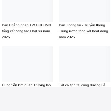
Phật giáo TP.HCM sẽ tổ chức
HT. Thích Lệ Trang đảm nhiệm
Đại lễ Phật đản Phật lịch 2570
Trưởng Ban Trị sự TP.HCM
tại 3 lễ đài chính
nhiệm kỳ I (2026–2031)
Ban Hoằng pháp TW GHPGVN
Ban Thông tin - Truyền thông
tổng kết công tác Phật sự năm
Trung ương tổng kết hoạt động
2025
năm 2025