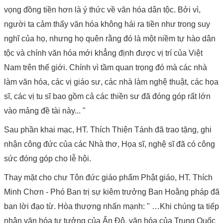
vọng đồng tiền hơn là ý thức về văn hóa dân tộc. Bởi vì,
người ta cảm thấy văn hóa không hái ra tiền như trong suy
nghĩ của họ, nhưng họ quên rằng đó là một niềm tự hào dân
tộc và chính văn hóa mới khẳng định được vị trí của Việt
Nam trên thế giới. Chính vì tầm quan trọng đó mà các nhà
làm văn hóa, các vị giáo sư, các nhà làm nghệ thuật, các họa
sĩ, các vị tu sĩ bao gồm cả các thiền sư đã đóng góp rất lớn
vào mảng đề tài này... "
Sau phần khai mạc, HT. Thích Thiện Tánh đã trao tặng, ghi
nhận công đức của các Nhà thơ, Họa sĩ, nghệ sĩ đã có công
sức đóng góp cho lễ hội.
Thay mặt cho chư Tôn đức giáo phẩm Phật giáo, HT. Thích
Minh Chơn - Phó Ban trị sự kiêm trưởng Ban Hoằng pháp đã
ban lời đạo từ. Hòa thượng nhấn mạnh: " …Khi chúng ta tiếp
nhận văn hóa tư tưởng của Ấn Độ, văn hóa của Trung Quốc