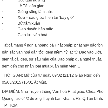
· Góc quê hương
· Lễ Tết dân gian
· Giòng sông tâm thức
· Xưa – sau giữa hiện tại “bây giờ”
· Bút tâm xuân
· Gieo duyên hàn mặc
· Giao lưu văn hoá
Tất cả mang ý nghĩa hoằng bá Phật pháp; phát huy bảo tồn
bản sắc văn hoá dân tộc; đem niềm hỷ lạc từ Đạo vào Đời,
diễn tả cái đẹp, sự sâu mầu của Đạo pháp qua nghệ thuật,
đem đến cho nhân loại mùa xuân miên viễn…
THỜI GIAN: Mở cửa từ ngày 09/02 (21/12 Giáp Ngọ) đến
05/03/2015 (15/01 Ất Mùi).
ĐỊA ĐIỂM: Nhà Truyền thống Văn hoá Phật giáo, Chùa Phổ
Quang, số 64/2 đường Huỳnh Lan Khanh, P2, Q.Tân Bình,
TP. HCM.