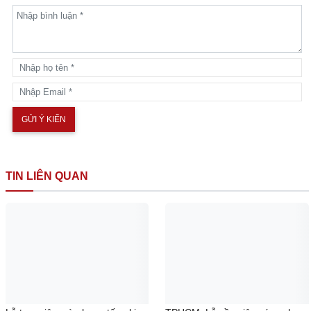
xuân phương nam
lễ hội văn hóa
Viết bình luận
Lưu ý : Các ý kiến viết bằng ngoại ngữ, tiếng Việt không
dấu hoặc có tính chất quảng cáo sẽ không được đăng.
Cám ơn sự đóng góp và quan tâm của quý vị.