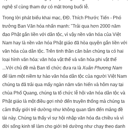
nghệ sĩ cùng tham dự có mặt trong buổi lễ.
Trong lời phát biểu khai mạc, ĐĐ. Thích Phước Tiến - Phó
trưởng Ban Văn hóa nhấn mạnh: "Trải qua hơn 2000 năm
đạo Phật gắn liền với dân tộc, vì vậy nền văn hóa của Việt
Nam hay là nền văn hóa Phật giáo đã hòa quyện gắn liền với
văn hóa của dân tộc. Trên tinh thần căn bản chúng ta có hai
loại hình văn hóa: văn hóa vật thể và văn hóa phi vật thể
...Với chủ đề mà Ban tổ chức đưa ra là
Xuân Phương Nam
để làm một niềm tự hào văn hóa dân tộc của người Việt Nam
chúng ta đã trải qua mấy ngàn năm văn hiến và hôm nay tại
chùa Phổ Quang, chúng ta tổ chức lễ hội văn hóa dân tộc và
Phật giáo là một điều gợi nhớ đến truyền thống mà chúng ta
cảm thấy giới trẻ dường như không quan tâm đến mảng đề
tài này. Chúng ta thấy vì sự hội nhập văn hóa đa chiều và vì
đời sống kinh tế làm cho giới trẻ dường như chạy theo danh