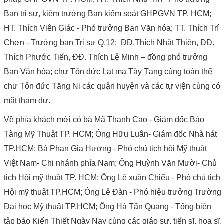
Ban trị sự, kiêm trưởng Ban kiểm soát GHPGVN TP. HCM;
HT. Thích Viên Giác - Phó trưởng Ban Văn hóa; TT. Thích Trí
Chơn - Trưởng ban Trị sự Q.12; ĐĐ.Thích Nhật Thiện, ĐĐ.
Thích Phước Tiến, ĐĐ. Thích Lệ Minh – đồng phó trưởng
Ban Văn hóa; chư Tôn đức Lạt ma Tây Tạng cùng toàn thể
chư Tôn đức Tăng Ni các quận huyện và các tự viện cùng có
mặt tham dự.
Về phía khách mời có bà Mã Thanh Cao - Giám đốc Bảo
Tàng Mỹ Thuật TP. HCM; Ông Hữu Luân- Giám đốc Nhà hát
TP.HCM; Bà Phan Gia Hương - Phó chủ tịch hội Mỹ thuật
Việt Nam- Chi nhánh phía Nam; Ông Huỳnh Văn Mười- Chủ
tịch Hội mỹ thuật TP. HCM; Ông Lê xuân Chiểu - Phó chủ tịch
Hội mỹ thuật TP.HCM; Ông Lê Đàn - Phó hiệu trưởng Trường
Đại học Mỹ thuật TP.HCM; Ông Hà Tấn Quang - Tổng biên
tập báo Kiến Thiết Ngày Nay cùng các giáo sư, tiến sĩ, họa sĩ,