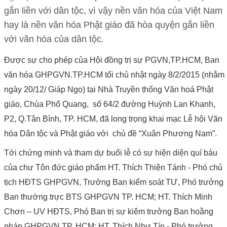
gắn liền với dân tộc, vì vậy nền văn hóa của Việt Nam
hay là nền văn hóa Phật giáo đã hòa quyện gắn liền
với văn hóa của dân tộc.
Được sự cho phép của Hội đồng trị sự PGVN,TP.HCM, Ban
văn hóa GHPGVN.TP.HCM tối chủ nhật ngày 8/2/2015 (nhằm
ngày 20/12/ Giáp Ngọ) tại Nhà Truyền thống Văn hoá Phật
giáo, Chùa Phổ Quang, số 64/2 đường Huỳnh Lan Khanh,
P2, Q.Tân Bình, TP. HCM, đã long trọng khai mạc
Lễ hội Văn
hóa Dân tộc và Phật giáo
với chủ đề
“Xuân Phương Nam”.
Tới chứng minh và tham dự buổi lễ có sự hiện diện quí báu
của chư Tôn đức giáo phẩm HT. Thích Thiện Tánh - Phó chủ
tịch HĐTS GHPGVN, Trưởng Ban kiểm soát TƯ, Phó trưởng
Ban thường trực BTS GHPGVN TP. HCM; HT. Thích Minh
Chơn – UV HĐTS, Phó Ban trị sự kiêm trưởng Ban hoằng
pháp GHPGVN TP. HCM; HT. Thích Như Tín - Phó trưởng