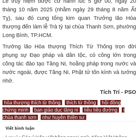
Lễ truy niệm được cử hành lúc 5 giờ 00, ngày 20
tháng 10 năm 2025 (nhằm ngày 29 tháng 8 năm Ất
Tỵ), sau đó cung tống kim quan Trưởng lão Hòa
thượng đến làm lễ Trà tỳ tại chùa Thanh Sơn, phường
Long Bình, TP.HCM.
Trưởng lão Hòa thượng Thích Từ Thông trọn đời
phụng sự Đạo pháp và dân tộc, có công lớn trong
công tác đào tạo Tăng Ni, hoằng pháp trong nước và
nước ngoài, được Tăng Ni, Phật tử tôn kính và tưởng
nhớ.
Tích Trí - PSO
hòa thượng thích từ thông
thích từ thông
hội đồng
chứng minh
ban giáo dục tăng ni
liễu liễu đường
i
chùa thanh sơn
như huyễn thiền sư
Viết bình luận