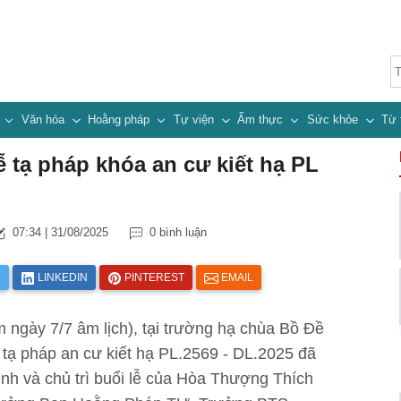
n
Văn hóa
Hoằng pháp
Tự viện
Ẩm thực
Sức khỏe
Từ 
 tạ pháp khóa an cư kiết hạ PL
07:34 | 31/08/2025
0 bình luận
R
LINKEDIN
PINTEREST
EMAIL
ngày 7/7 âm lịch), tại trường hạ chùa Bồ Đề
tạ pháp an cư kiết hạ PL.2569 - DL.2025 đã
nh và chủ trì buổi lễ của Hòa Thượng Thích