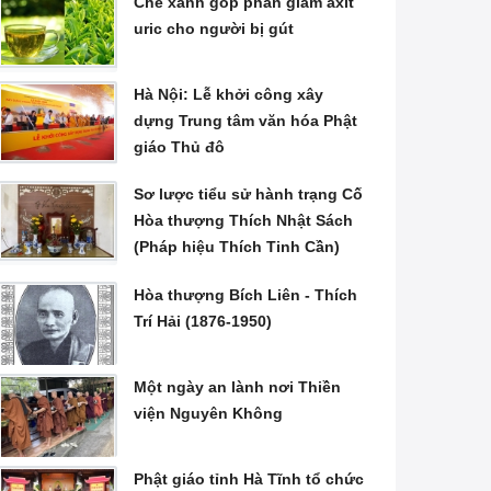
Chè xanh góp phần giảm axit
uric cho người bị gút
Hà Nội: Lễ khởi công xây
dựng Trung tâm văn hóa Phật
giáo Thủ đô
Sơ lược tiểu sử hành trạng Cố
Hòa thượng Thích Nhật Sách
(Pháp hiệu Thích Tinh Cần)
Hòa thượng Bích Liên - Thích
Trí Hải (1876-1950)
Một ngày an lành nơi Thiền
viện Nguyên Không
Phật giáo tỉnh Hà Tĩnh tổ chức