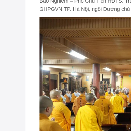
Bảo Nghiêm – Phó Chủ Tịch HĐTS, T
GHPGVN TP. Hà Nội, ngôi Đường chủ c