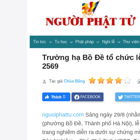
Tin tức
Tu học
Phật pháp
Nghi lễ
Thư việ
Trường hạ Bồ Đề tổ chức lễ
2569
Tác giả
Chùa Bằng
0
FACEBOOK
TWITTE
nguoiphattu.com
Sáng ngày 29/8 (nhằm 
(phường Bồ Đề, Thành phố Hà Nội), lễ 
trang nghiêm diễn ra dưới sự chứng mi