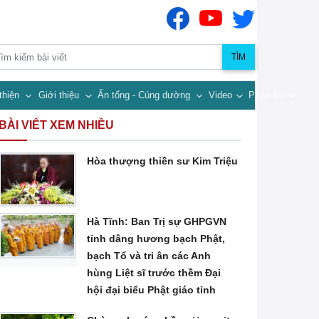
TÌM
thiện
Giới thiệu
Ấn tống - Cúng dường
Video
Pháp âm
BÀI VIẾT XEM NHIỀU
Hòa thượng thiền sư Kim Triệu
Hà Tĩnh: Ban Trị sự GHPGVN
tỉnh dâng hương bạch Phật,
bạch Tổ và tri ân các Anh
hùng Liệt sĩ trước thềm Đại
hội đại biểu Phật giáo tỉnh