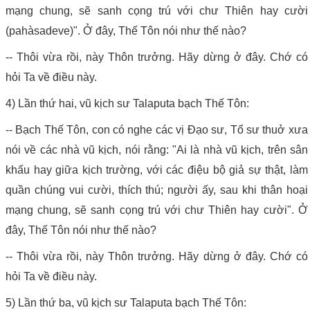
mạng chung, sẽ sanh cọng trú với chư Thiên hay cười
(pahàsadeve)". Ở đây, Thế Tôn nói như thế nào?
-- Thôi vừa rồi, này Thôn trưởng. Hãy dừng ở đây. Chớ có
hỏi Ta về điều này.
4) Lần thứ hai, vũ kịch sư Talaputa bạch Thế Tôn:
-- Bạch Thế Tôn, con có nghe các vị Đạo sư, Tổ sư thuở xưa
nói về các nhà vũ kịch, nói rằng: "Ai là nhà vũ kịch, trên sân
khấu hay giữa kịch trường, với các điệu bộ giả sự thật, làm
quần chúng vui cười, thích thú; người ấy, sau khi thân hoại
mạng chung, sẽ sanh cọng trú với chư Thiên hay cười". Ở
đây, Thế Tôn nói như thế nào?
-- Thôi vừa rồi, này Thôn trưởng. Hãy dừng ở đây. Chớ có
hỏi Ta về điều này.
5) Lần thứ ba, vũ kịch sư Talaputa bạch Thế Tôn: