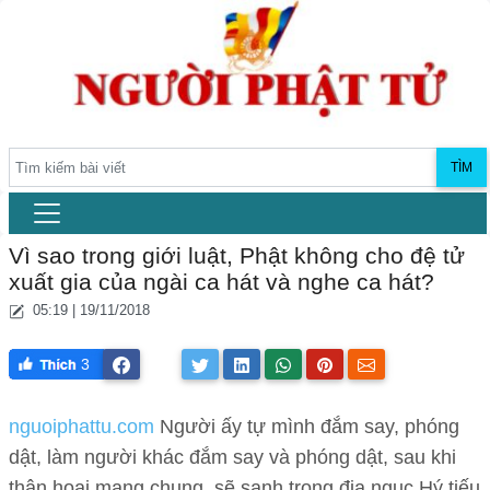
TÌM
Vì sao trong giới luật, Phật không cho đệ tử
xuất gia của ngài ca hát và nghe ca hát?
05:19 | 19/11/2018
3
nguoiphattu.com
Người ấy tự mình đắm say, phóng
dật, làm người khác đắm say và phóng dật, sau khi
thân hoại mạng chung, sẽ sanh trong địa ngục Hý tiếu