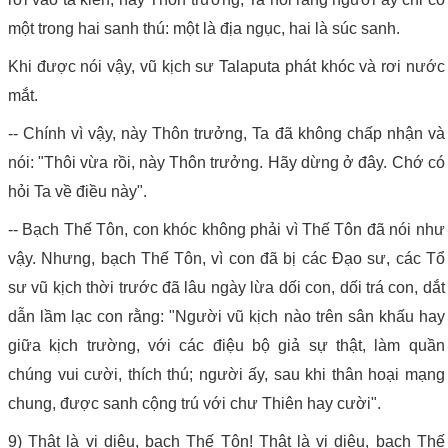
một trong hai sanh thú: một là địa ngục, hai là súc sanh.
Khi được nói vậy, vũ kịch sư Talaputa phát khóc và rơi nước
mắt.
-- Chính vì vậy, này Thôn trưởng, Ta đã không chấp nhận và
nói: "Thôi vừa rồi, này Thôn trưởng. Hãy dừng ở đây. Chớ có
hỏi Ta về điều này".
-- Bạch Thế Tôn, con khóc không phải vì Thế Tôn đã nói như
vậy. Nhưng, bạch Thế Tôn, vì con đã bị các Đạo sư, các Tổ
sư vũ kịch thời trước đã lâu ngày lừa dối con, dối trá con, dắt
dẫn lầm lạc con rằng: "Người vũ kịch nào trên sân khấu hay
giữa kịch trường, với các điệu bộ giả sự thật, làm quần
chúng vui cười, thích thú; người ấy, sau khi thân hoại mạng
chung, được sanh cộng trú với chư Thiên hay cười".
9) Thật là vi diệu, bạch Thế Tôn! Thật là vi diệu, bạch Thế