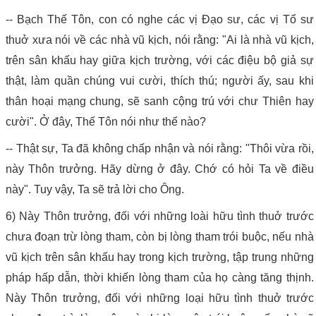
-- Bạch Thế Tôn, con có nghe các vị Đạo sư, các vị Tổ sư
thuở xưa nói về các nhà vũ kịch, nói rằng: "Ai là nhà vũ kịch,
trên sân khấu hay giữa kịch trường, với các điệu bộ giả sự
thật, làm quần chúng vui cười, thích thú; người ấy, sau khi
thân hoại mạng chung, sẽ sanh cộng trú với chư Thiên hay
cười". Ở đây, Thế Tôn nói như thế nào?
-- Thật sự, Ta đã không chấp nhận và nói rằng: "Thôi vừa rồi,
này Thôn trưởng. Hãy dừng ở đây. Chớ có hỏi Ta về điều
này". Tuy vậy, Ta sẽ trả lời cho Ông.
6) Này Thôn trưởng, đối với những loài hữu tình thuở trước
chưa đoạn trừ lòng tham, còn bị lòng tham trói buộc, nếu nhà
vũ kịch trên sân khấu hay trong kịch trường, tập trung những
pháp hấp dẫn, thời khiến lòng tham của họ càng tăng thịnh.
Này Thôn trưởng, đối với những loại hữu tình thuở trước