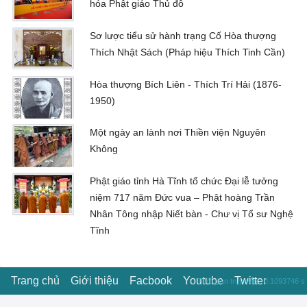
hóa Phật giáo Thủ đô
Sơ lược tiểu sử hành trạng Cố Hòa thượng
Thích Nhật Sách (Pháp hiệu Thích Tinh Cần)
Hòa thượng Bích Liên - Thích Trí Hải (1876-
1950)
Một ngày an lành nơi Thiền viện Nguyên
Không
Phật giáo tỉnh Hà Tĩnh tổ chức Đại lễ tưởng
niệm 717 năm Đức vua – Phật hoàng Trần
Nhân Tông nhập Niết bàn - Chư vị Tổ sư Nghệ
Tĩnh
Trang chủ
Giới thiệu
Facbook
Youtube
Twitter
Thời gian truy vấn : 0.1093746 s