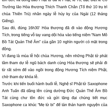
Trưởng lão Hòa thượng Thích Thanh Chân (Tổ thứ 10 trụ trì
chùa Thiên Trù) nhân ngày lễ húy kỵ của Ngài (12 tháng
Giêng).
Sau đó, đúng 16h30’ Hòa thượng đã đi vào động Hương
Tích, trong tiếng vỗ tay vang dội hòa vào tiếng niệm “Nam Mô
Bồ Tát Quán Thế Âm” của gần 10 nghìn người có mặt trong
động.
Vì đang là mùa lễ hội chùa Hương, nên những Phật tử phát
tâm tham dự lễ ngũ bách danh cùng Hòa thượng sẽ phải đi
từ rất sớm để vào ngồi trong động Hương Tích niệm Phật,
chờ tham dự khóa lễ.
Trước khi tiến buổi hành buổi lễ, Nghệ sĩ Phật tử Saxophone
Anh Tuấn đã dâng lên cúng dường Đức Quán Thế Âm Bồ
Tát cùng chư tôn đức và gửi tặng đại chúng tiết mục
Saxophone ca khúc “Mẹ từ bi” để tán thán hạnh nguyện của