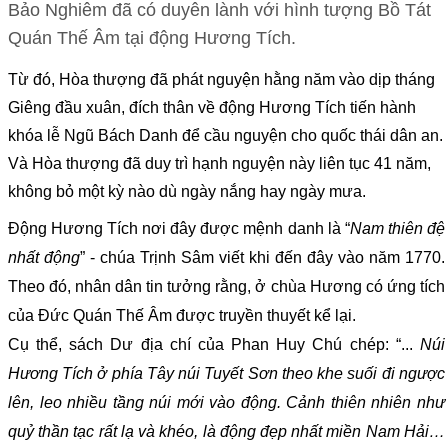
Bảo Nghiêm đã có duyên lành với hình tượng Bồ Tát
Quán Thế Âm tại động Hương Tích.
Từ đó, Hòa thượng đã phát nguyện hằng năm vào dịp tháng
Giêng đầu xuân, đích thân về động Hương Tích tiến hành
khóa lễ Ngũ Bách Danh để cầu nguyện cho quốc thái dân an.
Và Hòa thượng đã duy trì hạnh nguyện này liên tục 41 năm,
không bỏ một kỳ nào dù ngày nắng hay ngày mưa.
Động Hương Tích nơi đây được mệnh danh là “
Nam thiên đệ
nhất động
” - chúa Trịnh Sâm viết khi đến đây vào năm 1770.
Theo đó, nhân dân tin tưởng rằng, ở chùa Hương có ứng tích
của Đức Quán Thế Âm được truyền thuyết kể lại.
Cụ thể, sách Dư địa chí của Phan Huy Chú chép: “...
Núi
Hương Tích ở phía Tây núi Tuyết Sơn theo khe suối đi ngược
lên, leo nhiều tầng núi mới vào động. Cảnh thiên nhiên như
quỷ thần tạc rất lạ và khéo, là động đẹp nhất miền Nam Hải…