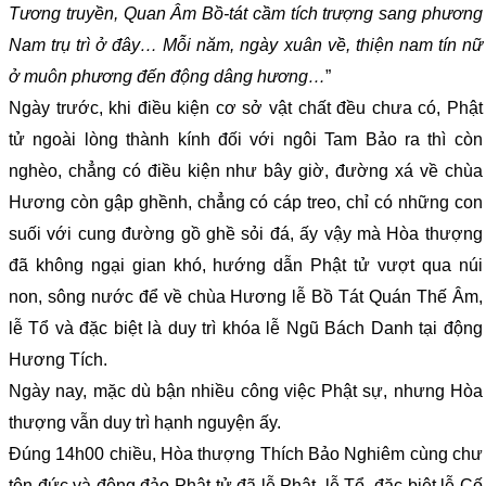
Tương truyền, Quan Âm Bồ-tát cầm tích trượng sang phương
Nam trụ trì ở đây… Mỗi năm, ngày xuân về, thiện nam tín nữ
ở muôn phương đến động dâng hương…
”
Ngày trước, khi điều kiện cơ sở vật chất đều chưa có, Phật
tử ngoài lòng thành kính đối với ngôi Tam Bảo ra thì còn
nghèo, chẳng có điều kiện như bây giờ, đường xá về chùa
Hương còn gập ghềnh, chẳng có cáp treo, chỉ có những con
suối với cung đường gồ ghề sỏi đá, ấy vậy mà Hòa thượng
đã không ngại gian khó, hướng dẫn Phật tử vượt qua núi
non, sông nước để về chùa Hương lễ Bồ Tát Quán Thế Âm,
lễ Tổ và đặc biệt là duy trì khóa lễ Ngũ Bách Danh tại động
Hương Tích.
Ngày nay, mặc dù bận nhiều công việc Phật sự, nhưng Hòa
thượng vẫn duy trì hạnh nguyện ấy.
Đúng 14h00 chiều, Hòa thượng Thích Bảo Nghiêm cùng chư
tôn đức và đông đảo Phật tử đã lễ Phật, lễ Tổ, đặc biệt lễ Cố