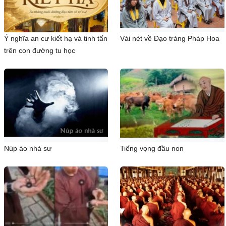
Ý nghĩa an cư kiết hạ và tinh tấn
Vài nét về Đạo tràng Pháp Hoa
trên con đường tu học
Núp áo nhà sư
Tiếng vọng đầu non