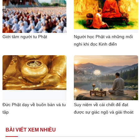
Giới tâm người tu Phật
Người học Phật và những mối
nghi khi đọc Kinh điển
Đức Phật dạy về buôn bán và tu
Suy niệm về cái chết để đạt
tập
được sự giác ngộ và giải thoát
BÀI VIẾT XEM NHIỀU