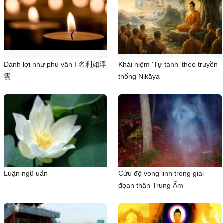
Danh lợi như phù vân I 名利如浮
Khái niệm 'Tự tánh' theo truyền
雲
thống Nikāya
Luận ngũ uẩn
Cứu độ vong linh trong giai
đọan thân Trung Ấm