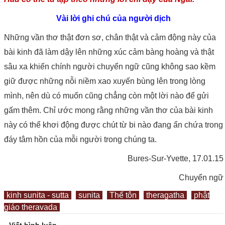
Vài lời ghi chú của người dịch
Những vần thơ thật đơn sơ, chân thật và cảm động này của
bài kinh đã làm dậy lên những xúc cảm bàng hoàng và thật
sâu xa khiến chính người chuyển ngữ cũng không sao kềm
giữ được những nỗi niềm xao xuyến bùng lên trong lòng
mình, nên dù có muốn cũng chẳng còn một lời nào để gửi
gấm thêm. Chỉ ước mong rằng những vần thơ của bài kinh
này có thể khơi động được chút từ bi nào đang ẩn chứa trong
đáy tâm hồn của mỗi người trong chúng ta.
Bures-Sur-Yvette, 17.01.15
Chuyển ngữ
kinh sunita - sutta
sunita
Thế tôn
theragatha
phật
giáo theravada
Viết bình luận