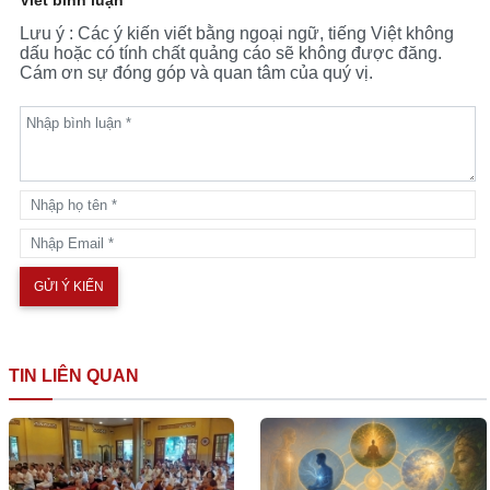
Lưu ý : Các ý kiến viết bằng ngoại ngữ, tiếng Việt không
dấu hoặc có tính chất quảng cáo sẽ không được đăng.
Cám ơn sự đóng góp và quan tâm của quý vị.
TIN LIÊN QUAN