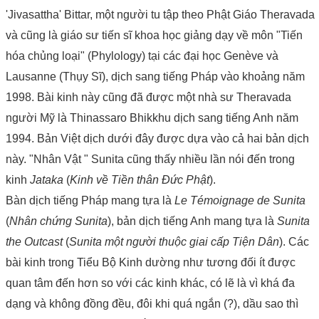
'Jivasattha' Bittar, một người tu tập theo Phật Giáo Theravada
và cũng là giáo sư tiến sĩ khoa học giảng dạy về môn "Tiến
hóa chủng loại" (Phylology) tại các đại học Genève và
Lausanne (Thụy Sĩ), dịch sang tiếng Pháp vào khoảng năm
1998. Bài kinh này cũng đã được một nhà sư Theravada
người Mỹ là Thinassaro Bhikkhu dịch sang tiếng Anh năm
1994. Bản Việt dịch dưới đây được dựa vào cả hai bản dịch
này. "Nhân Vật " Sunita cũng thấy nhiều lần nói đến trong
kinh
Jataka
(
Kinh về Tiền thân Đức Phật
).
Bàn dịch tiếng Pháp mang tựa là
Le Témoignage de Sunita
(
Nhân chứng Sunita
), bản dịch tiếng Anh mang tựa là
Sunita
the Outcast
(
Sunita một người thuộc giai cấp Tiện Dân
). Các
bài kinh trong Tiểu Bộ Kinh dường như tương đối ít được
quan tâm đến hơn so với các kinh khác, có lẽ là vì khá đa
dạng và không đồng đều, đôi khi quá ngắn (?), dầu sao thì