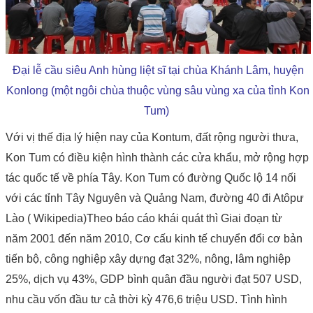
Đại lễ cầu siêu Anh hùng liệt sĩ tại chùa Khánh Lâm,
huyện
Konlong (
một ngôi chùa thuộc vùng sâu vùng xa của tỉnh Kon
Tum)
Với vị thế địa lý hiện nay của Kontum, đất rộng người thưa,
Kon Tum có điều kiện hình thành các cửa khẩu, mở rộng hợp
tác quốc tế về phía Tây. Kon Tum có đường Quốc lộ 14 nối
với các tỉnh Tây Nguyên và Quảng Nam, đường 40 đi Atôpư
Lào ( Wikipedia)Theo báo cáo khái quát thì Giai đoạn từ
năm 2001 đến năm 2010, Cơ cấu kinh tế chuyển đổi cơ bản
tiến bộ, công nghiệp xây dựng đạt 32%, nông, lâm nghiệp
25%, dịch vụ 43%, GDP bình quân đầu người đạt 507 USD,
nhu cầu vốn đầu tư cả thời kỳ 476,6 triệu USD. Tình hình