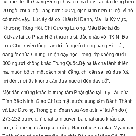
lúc mới tới thì Giang Đông chưa có mà Luy Lâu đã dựng hơn
20 ngôi chùa, độ Tăng hơn 500 vị, dịch kinh hơn 15 bộ, vì nó
có trước vậy.. Lúc ấy đã có Khâu Ni Danh, Ma Ha Kỳ Vực,
Khương Tăng Hội, Chi Cương Lương, Mâu Bác tại đó
rồi.Nay lại có Pháp Hiển thượng sĩ, đắc pháp với Tỳ Ni Đa
Lưu Chi, truyền tông Tam tổ, là người trong hàng Bồ Tát,
đang ở chùa Chúng Thiện dạy học.Trong lớp không dưới
300 người không khác Trung Quốc.Bệ hạ là cha lành thiên
hạ, muốn bố thí một cách bình đẵng, chỉ cần sai sứ đưa Xá
lợi đến, nơi ấy không cần đưa người đến dạy dỗ”.
Một dẫn chứng khác là trung tâm Phật giáo tại Luy Lâu của
Tỉnh Bắc Ninh, Giao Chỉ có mặt trước trung tâm Bành Thành
và Lạc Dương. Trong giai đoạn vua Asoka trị vì tại Ấn độ (
273-232 trước c.n) phát tâm truyền bá phật giáo khắp các
nơi, có những đoàn qua hướng Nam như Srilanka, Myanmar,