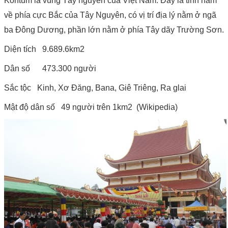
Kontum là vùng Tây nguyên của Việt Nam. Đây là tỉnh nằm
về phía cực Bắc của Tây Nguyên, có vị trí địa lý nằm ở ngã
ba Đông Dương, phần lớn nằm ở phía Tây dãy Trường Sơn.
Diện tích 9.689.6km2
Dân số 473.300 người
Sắc tộc Kinh, Xơ Đăng, Bana, Giê Triêng, Ra glai
Mật độ dân số 49 người trên 1km2 (Wikipedia)