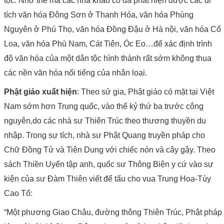
tộc. Nhờ thế mà các nhà khảo cổ đã phát hiện được các di
tích văn hóa Đông Sơn ở Thanh Hóa, văn hóa Phùng
Nguyên ở Phú Thọ, văn hóa Đồng Đậu ở Hà nội, văn hóa Cổ
Loa, văn hóa Phù Nam, Cát Tiên, Óc Eo…để xác định trình
độ văn hóa của một dân tộc hình thành rất sớm không thua
các nền văn hóa nổi tiếng của nhân loại.
Phật giáo xuất hiện
: Theo sử gia, Phật giáo có mặt tại Việt
Nam sớm hơn Trung quốc, vào thế kỷ thứ ba trước công
nguyên,do các nhà sư Thiên Trúc theo thương thuyền du
nhập. Trong sự tích, nhà sư Phật Quang truyền pháp cho
Chữ Đồng Tử và Tiên Dung với chiếc nón và cây gậy. Theo
sách Thiền Uyển tập anh, quốc sư Thông Biện y cứ vào sự
kiện của sư Đàm Thiên viết để tấu cho vua Trung Hoa-Tùy
Cao Tổ:
“Một phương Giao Châu, đường thông Thiên Trúc, Phật pháp