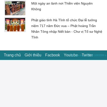
Một ngày an lành nơi Thiền viện Nguyên
Không
Phật giáo tỉnh Hà Tĩnh tổ chức Đại lễ tưởng
niệm 717 năm Đức vua – Phật hoàng Trần
Nhân Tông nhập Niết bàn - Chư vị Tổ sư Nghệ
Tĩnh
Trang chủ
Giới thiệu
Facbook
Youtube
Twitter
Thời gian truy vấn : 0.1093399 s