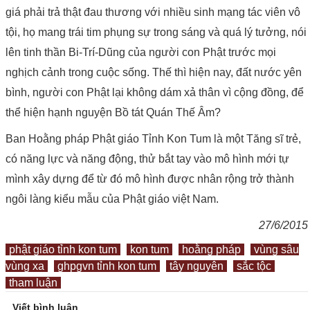
giá phải trả thật đau thương với nhiều sinh mạng tác viên vô
tội, họ mang trái tim phụng sự trong sáng và quá lý tưởng, nói
lên tinh thần Bi-Trí-Dũng của người con Phật trước mọi
nghịch cảnh trong cuộc sống. Thế thì hiện nay, đất nước yên
bình, người con Phật lại không dám xả thân vì cộng đồng, để
thể hiện hạnh nguyện Bồ tát Quán Thế Âm?
Ban Hoằng pháp Phật giáo Tỉnh Kon Tum là một Tăng sĩ trẻ,
có năng lực và năng động, thử bắt tay vào mô hình mới tự
mình xây dựng để từ đó mô hình được nhân rộng trở thành
ngôi làng kiểu mẫu của Phật giáo việt Nam.
27/6/2015
phật giáo tỉnh kon tum
kon tum
hoằng pháp
vùng sâu
vùng xa
ghpgvn tỉnh kon tum
tây nguyên
sắc tộc
tham luận
Viết bình luận