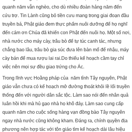
quanh năm vẫn nghèo, cho dù nhiều đoàn hảng năm đến
cứu trợ. Tin Lành cũng bỏ tiền cưu mang trong giai đoạn đầu
truyền bá, Phật giáo đem thực phẩm nuôi dưỡng để họ nghĩ
đến cám ơn Chúa đã khiến con Phật đến nuôi họ. Một số nơi,
nhà nước cho máy cày, trâu bò để tự túc canh tác, nhưng
chẳng bao lâu, trâu bò gia súc đưa lên bàn mổ để nhậu, máy
cày bán để mua rượu lai rai.Do thiếu kế hoạch cầm tay chỉ
việc nên mọi sự đều giao trứng cho Ác.
Trong lĩnh vực Hoằng pháp của năm tỉnh Tây nguyên, Phật
giáo vẫn chưa có kế hoạch mở đường thoát khỏi lề lối truyền
thống đến với người dân sắc tộc. Làm sao nói đến nhân quả
luân hồi khi mà hủ gạo nhà họ khô đáy. Làm sao cung cấp
quanh năm cho cuộc sống hàng vạn đồng bào Tây nguyên
ngay nhà nước cũng không kham. Đáng ra, chính quyền địa
phương nên hợp tác với tôn giáo tìm kế hoạch dài lâu hiệu