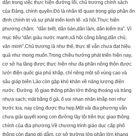
dân trong việc thực hiện đường lối, chủ trương chính sách
của Đảng, chính quyền.Đó là nhân tố quan trọng góp phần ổn
định chính trị và sự phát triển kinh tế- xã hội.Thực hiện
phương châm: “dân biết, dân bàn,dân làm, dân kiểm tra”. Vì
mục tiêu “dân giàu nước mạnh,xã hội công bằng,dân chủ,
văn minh”.Chủ trương là như thế, thực tế vẫn chưa đạt hiệu
quả như mong muốn.Trong chiều hướng phát triển hiện nay,
cơ sở hạ tầng được thực hiện như đa phần nông thôn được
lưới điện quốc gia phủ khắp, chỉ riêng một số vùng cao và
sâu giáp biên Lào còn gặp khó khăn về năng lượng điện
nước. Đường lộ giao thông phần lớn thông thoáng và tráng
nhựa sạch; mặt bằng ổ gà, ổ voi nhan nhãn khắp nơi như
trước kia, nay cũng được thu hẹp.Một vài địa phương vẫn
chưa giải quyết xong con đường lầy lội trên trục giao thông
chính của địa phương.Về chương trình giáo dục cấp phổ
thông còn đang dò dẫm, cơ sở trường lớp phần lớn khang