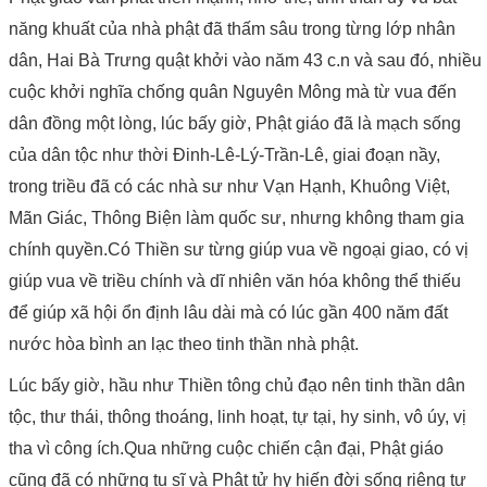
năng khuất của nhà phật đã thấm sâu trong từng lớp nhân
dân, Hai Bà Trưng quật khởi vào năm 43 c.n và sau đó, nhiều
cuộc khởi nghĩa chống quân Nguyên Mông mà từ vua đến
dân đồng một lòng, lúc bấy giờ, Phật giáo đã là mạch sống
của dân tộc như thời Đinh-Lê-Lý-Trần-Lê, giai đoạn nầy,
trong triều đã có các nhà sư như Vạn Hạnh, Khuông Việt,
Mãn Giác, Thông Biện làm quốc sư, nhưng không tham gia
chính quyền.Có Thiền sư từng giúp vua về ngoại giao, có vị
giúp vua về triều chính và dĩ nhiên văn hóa không thể thiếu
để giúp xã hội ổn định lâu dài mà có lúc gần 400 năm đất
nước hòa bình an lạc theo tinh thần nhà phật.
Lúc bấy giờ, hầu như Thiền tông chủ đạo nên tinh thần dân
tộc, thư thái, thông thoáng, linh hoạt, tự tại, hy sinh, vô úy, vị
tha vì công ích.Qua những cuộc chiến cận đại, Phật giáo
cũng đã có những tu sĩ và Phật tử hy hiến đời sống riêng tư