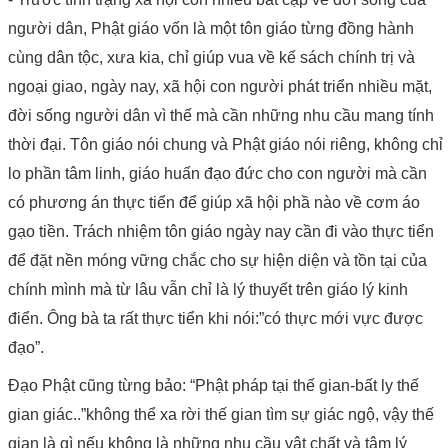
người dân, Phật giáo vốn là một tôn giáo từng đồng hành
cùng dân tộc, xưa kia, chỉ giúp vua về kế sách chính trị và
ngoại giao, ngày nay, xã hội con người phát triển nhiều mặt,
đời sống người dân vì thế mà cần những nhu cầu mang tính
thời đại. Tôn giáo nói chung và Phật giáo nói riêng, không chỉ
lo phần tâm linh, giáo huấn đạo đức cho con người mà cần
có phương án thực tiển để giúp xã hội phầ nào về cơm áo
gạo tiền. Trách nhiệm tôn giáo ngày nay cần đi vào thực tiển
để đặt nền móng vững chắc cho sự hiện diện và tồn tại của
chính mình mà từ lâu vẫn chỉ là lý thuyết trên giáo lý kinh
điển. Ông bà ta rất thực tiển khi nói:”có thực mới vực được
đạo”.
Đạo Phật cũng từng bảo: “Phật pháp tại thế gian-bất ly thế
gian giác..”không thể xa rời thế gian tìm sự giác ngộ, vậy thế
gian là gì nếu không là những nhu cầu vật chất và tâm lý