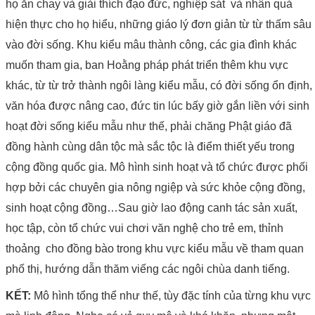
họ ăn chay và giải thích đạo đức, nghiệp sát và nhân quả
hiện thực cho họ hiểu, những giáo lý đơn giản từ từ thấm sâu
vào đời sống. Khu kiểu mâu thành công, các gia đình khác
muốn tham gia, ban Hoằng pháp phát triển thêm khu vực
khác, từ từ trở thành ngôi làng kiểu mẫu, có đời sống ổn định,
văn hóa được nâng cao, đức tin lúc bấy giờ gắn liền với sinh
hoạt đời sống kiểu mẫu như thế, phải chăng Phật giáo đã
đồng hành cùng dân tộc mà sắc tộc là điểm thiết yếu trong
cộng đồng quốc gia. Mô hình sinh hoạt và tổ chức được phối
hợp bởi các chuyên gia nông ngiệp và sức khỏe cộng đồng,
sinh hoạt cộng đồng…Sau giờ lao động canh tác sản xuất,
học tập, còn tổ chức vui chơi văn nghệ cho trẻ em, thỉnh
thoảng cho đồng bào trong khu vực kiểu mẫu về tham quan
phố thị, hướng dẫn thăm viếng các ngôi chùa danh tiếng.
KẾT:
Mô hình tổng thể như thế, tùy đặc tính của từng khu vực