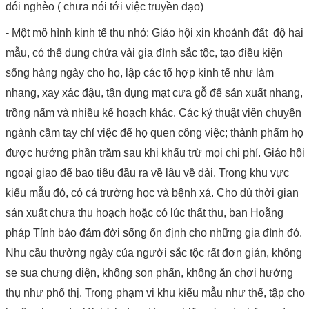
đói nghèo ( chưa nói tới việc truyền đạo)
- Một mô hình kinh tế thu nhỏ: Giáo hội xin khoảnh đất độ hai
mẫu, có thể dung chứa vài gia đình sắc tộc, tạo điều kiện
sống hàng ngày cho họ, lập các tổ hợp kinh tế như làm
nhang, xay xác đậu, tận dụng mạt cưa gỗ để sản xuất nhang,
trồng nấm và nhiều kế hoạch khác. Các kỷ thuật viên chuyên
ngành cầm tay chỉ việc để họ quen công việc; thành phẩm họ
được hưởng phần trăm sau khi khấu trừ mọi chi phí. Giáo hội
ngoại giao để bao tiêu đầu ra về lâu về dài. Trong khu vực
kiểu mẫu đó, có cả trường học và bệnh xá. Cho dù thời gian
sản xuất chưa thu hoạch hoặc có lúc thất thu, ban Hoằng
pháp Tỉnh bảo đảm đời sống ổn định cho những gia đình đó.
Nhu cầu thường ngày của người sắc tộc rất đơn giản, không
se sua chưng diện, không son phấn, không ăn chơi hưởng
thụ như phố thị. Trong phạm vi khu kiểu mẫu như thế, tập cho