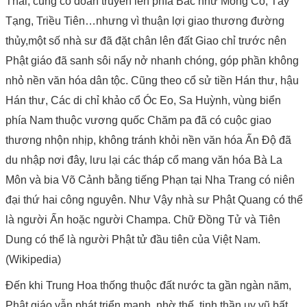
Thái; cũng có đoàn truyền lên phía Bắc như Mông Cổ, Tây
Tạng, Triều Tiên…nhưng vì thuận lợi giao thương đường
thủy,một số nhà sư đã đặt chân lên đất Giao chỉ trước nên
Phật giáo đã sanh sôi nẩy nở nhanh chóng, góp phần không
nhỏ nền văn hóa dân tộc. Cũng theo cổ sử tiền Hán thư, hậu
Hán thư, Các di chỉ khảo cổ Óc Eo, Sa Huỳnh, vùng biển
phía Nam thuộc vương quốc Chăm pa đã có cuộc giao
thương nhộn nhịp, không tránh khỏi nền văn hóa Ấn Độ đã
du nhập nơi đây, lưu lại các tháp cổ mang văn hóa Bà La
Môn và bia Võ Cảnh bằng tiếng Phạn tại Nha Trang có niên
đại thứ hai công nguyên. Như Vậy nhà sư Phật Quang có thể
là người Ấn hoặc người Champa. Chữ Đồng Tử và Tiên
Dung có thể là người Phật tử đầu tiên của Việt Nam.
(Wikipedia)
Đến khi Trung Hoa thống thuộc đất nước ta gần ngàn năm,
Phật giáo vẫn phát triển mạnh, nhờ thế, tinh thần uy vũ bất