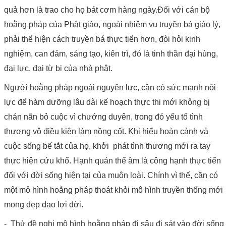
quả hơn là trao cho họ bát cơm hàng ngày.Đối với cán bộ
hoằng pháp của Phật giáo, ngoài nhiệm vụ truyền bá giáo lý,
phải thể hiện cách truyền bá thực tiển hơn, đòi hỏi kinh
nghiệm, can đảm, sáng tạo, kiên trì, đó là tinh thần đại hùng,
đại lực, đại từ bi của nhà phật.
Người hoằng pháp ngoài nguyện lực, cần có sức mạnh nội
lực để hàm dưỡng lâu dài kế hoạch thực thi mới không bị
chán nãn bỏ cuộc vì chướng duyên, trong đó yếu tố tình
thương vô điều kiện làm nồng cốt. Khi hiểu hoàn cảnh và
cuộc sống bế tắt của họ, khởi phát tình thương mới ra tay
thực hiện cứu khổ. Hạnh quán thế âm là công hạnh thực tiển
đối với đời sống hiện tại của muôn loài. Chính vì thế, cần có
một mô hình hoằng pháp thoát khỏi mô hình truyền thống mới
mong đẹp đạo lợi đời.
- Thử đề nghị mô hình hoằng pháp đi sâu đi sát vào đời sống