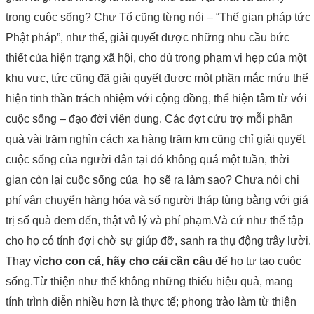
trong cuộc sống? Chư Tổ cũng từng nói – “Thế gian pháp tức
Phật pháp”, như thế, giải quyết được những nhu cầu bức
thiết của hiện trạng xã hội, cho dù trong phạm vi hẹp của một
khu vực, tức cũng đã giải quyết được một phần mắc mứu thể
hiện tinh thần trách nhiệm với cộng đồng, thể hiện tâm từ với
cuộc sống – đạo đời viên dung. Các đợt cứu trợ mỗi phần
quà vài trăm nghìn cách xa hàng trăm km cũng chỉ giải quyết
cuộc sống của người dân tại đó không quá một tuần, thời
gian còn lại cuộc sống của họ sẽ ra làm sao? Chưa nói chi
phí vận chuyển hàng hóa và số người tháp tùng bằng với giá
trị số quà đem đến, thật vô lý và phí phạm.Và cứ như thế tập
cho họ có tính đợi chờ sự giúp đỡ, sanh ra thụ động trây lười.
Thay vì
cho con cá, hãy cho cái cần câu
để họ tự tạo cuộc
sống.Từ thiện như thế không những thiếu hiệu quả, mang
tính trình diễn nhiều hơn là thực tế; phong trào làm từ thiện