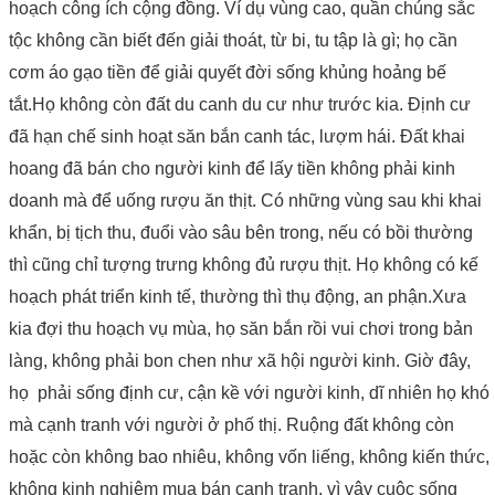
hoạch công ích cộng đồng. Ví dụ vùng cao, quần chúng sắc
tộc không cần biết đến giải thoát, từ bi, tu tập là gì; họ cần
cơm áo gạo tiền để giải quyết đời sống khủng hoảng bế
tắt.Họ không còn đất du canh du cư như trước kia. Định cư
đã hạn chế sinh hoạt săn bắn canh tác, lượm hái. Đất khai
hoang đã bán cho người kinh để lấy tiền không phải kinh
doanh mà để uống rượu ăn thịt. Có những vùng sau khi khai
khẩn, bị tịch thu, đuổi vào sâu bên trong, nếu có bồi thường
thì cũng chỉ tượng trưng không đủ rượu thịt. Họ không có kế
hoạch phát triển kinh tế, thường thì thụ động, an phận.Xưa
kia đợi thu hoạch vụ mùa, họ săn bắn rồi vui chơi trong bản
làng, không phải bon chen như xã hội người kinh. Giờ đây,
họ phải sống định cư, cận kề với người kinh, dĩ nhiên họ khó
mà cạnh tranh với người ở phố thị. Ruộng đất không còn
hoặc còn không bao nhiêu, không vốn liếng, không kiến thức,
không kinh nghiệm mua bán cạnh tranh, vì vậy cuộc sống