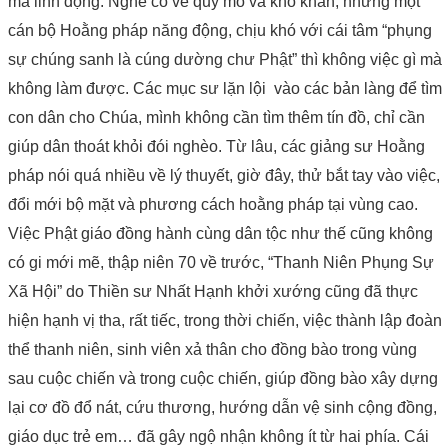
mà linh động. Nghe có vẻ quy mô và khó khăn, nhưng một
cán bộ Hoằng pháp năng động, chịu khó với cái tâm “phụng
sự chúng sanh là cúng dường chư Phật” thì không việc gì mà
không làm được. Các mục sư lặn lội vào các bản làng để tìm
con dân cho Chúa, mình không cần tìm thêm tín đồ, chỉ cần
giúp dân thoát khỏi đói nghèo. Từ lâu, các giảng sư Hoằng
pháp nói quá nhiều về lý thuyết, giờ đây, thử bắt tay vào việc,
đổi mới bộ mặt và phương cách hoằng pháp tại vùng cao.
Việc Phật giáo đồng hành cùng dân tộc như thế cũng không
có gi mới mẽ, thập niên 70 về trước, “Thanh Niên Phụng Sự
Xã Hội” do Thiền sư Nhất Hạnh khởi xướng cũng đã thực
hiện hạnh vị tha, rất tiếc, trong thời chiến, việc thành lập đoàn
thể thanh niên, sinh viên xả thân cho đồng bào trong vùng
sau cuộc chiến và trong cuộc chiến, giúp đồng bào xây dựng
lại cơ đồ đổ nát, cứu thương, hướng dẫn vệ sinh cộng đồng,
giáo dục trẻ em… đã gây ngộ nhận không ít từ hai phía. Cái