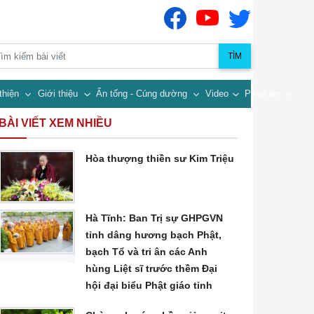
TÌM
thiện
Giới thiệu
Ấn tống - Cúng dường
Video
Pháp âm
BÀI VIẾT XEM NHIỀU
Hòa thượng thiền sư Kim Triệu
Hà Tĩnh: Ban Trị sự GHPGVN
tỉnh dâng hương bạch Phật,
bạch Tổ và tri ân các Anh
hùng Liệt sĩ trước thềm Đại
hội đại biểu Phật giáo tỉnh