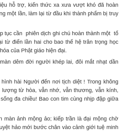
 liệu hỗ trợ, kiến thức xa xưa vượt khó đã hoàn
ng một lần, làm lại từ đầu khi thành phẩm bị truy
p tục cần phiên dịch ghi chú hoàn thành một tổ
 từ điển lần hai cho bao thế hệ trân trọng học
 hóa của Phật giáo hiện đại.
 màn dêm đời người khép lai, đôi mắt nhạt dần
 hình hài Người đến nơi tịch diệt ! Trong không
 lượng từ hòa, vẫn nhớ, vẫn thương, vẫn kính,
i sống đa chiều! Bao con tim cùng nhịp đập giữa
rên màn ảnh mộng ảo; kiếp trần là đại mộng chờ
tuyệt hảo mới bước chân vào cảnh giới tuệ minh