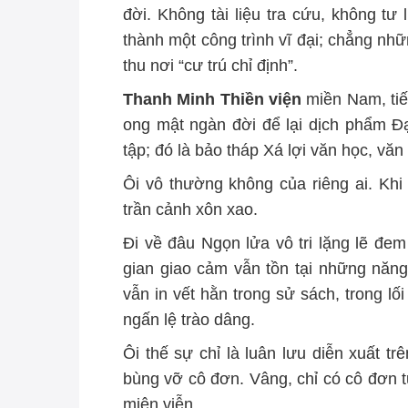
đời. Không tài liệu tra cứu, không tư
thành một công trình vĩ đại; chẳng nhữ
thu nơi “cư trú chỉ định”.
Thanh Minh Thiền viện
miền Nam, tiế
ong mật ngàn đời để lại dịch phẩm Đại
tập; đó là bảo tháp Xá lợi văn học, văn
Ôi vô thường không của riêng ai. Khi
trần cảnh xôn xao.
Đi về đâu Ngọn lửa vô tri lặng lẽ đem
gian giao cảm vẫn tồn tại những năng
vẫn in vết hằn trong sử sách, trong lố
ngấn lệ trào dâng.
Ôi thế sự chỉ là luân lưu diễn xuất t
bùng vỡ cô đơn. Vâng, chỉ có cô đơn 
miên viễn.