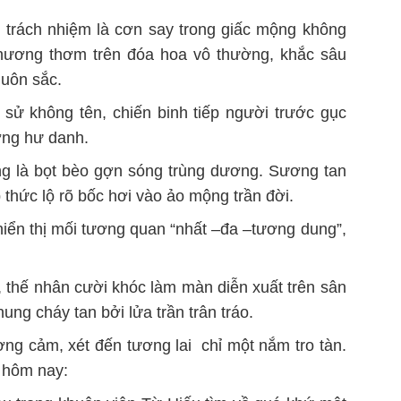
 trách nhiệm là cơn say trong giấc mộng không
à hương thơm trên đóa hoa vô thường, khắc sâu
muôn sắc.
 sử không tên, chiến binh tiếp người trước gục
ởng hư danh.
g là bọt bèo gợn sóng trùng dương. Sương tan
 thức lộ rõ bốc hơi vào ảo mộng trần đời.
hiển thị mối tương quan “nhất –đa –tương dung”,
ời, thế nhân cười khóc làm màn diễn xuất trên sân
ng cháy tan bởi lửa trần trân tráo.
g cảm, xét đến tương lai chỉ một nắm tro tàn.
ể hôm nay: