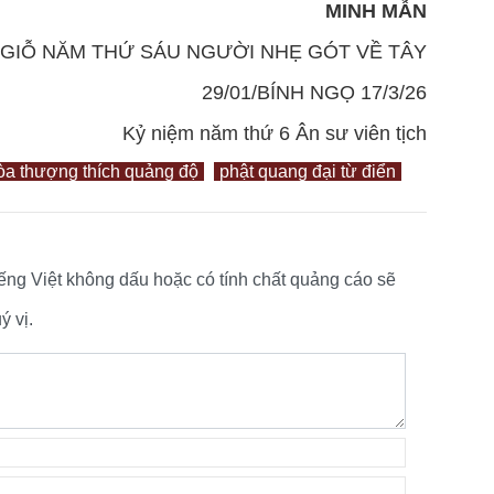
MINH MẪN
GIỖ NĂM THỨ SÁU NGƯỜI NHẸ GÓT VỀ TÂY
29/01/BÍNH NGỌ 17/3/26
Kỷ niệm năm thứ 6 Ân sư viên tịch
òa thượng thích quảng độ
phật quang đại từ điển
tiếng Việt không dấu hoặc có tính chất quảng cáo sẽ
 vị.