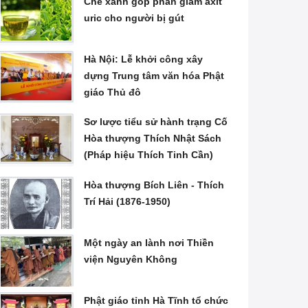
Chè xanh góp phần giảm axit
uric cho người bị gút
Hà Nội: Lễ khởi công xây
dựng Trung tâm văn hóa Phật
giáo Thủ đô
Sơ lược tiểu sử hành trạng Cố
Hòa thượng Thích Nhật Sách
(Pháp hiệu Thích Tinh Cần)
Hòa thượng Bích Liên - Thích
Trí Hải (1876-1950)
Một ngày an lành nơi Thiền
viện Nguyên Không
Phật giáo tỉnh Hà Tĩnh tổ chức