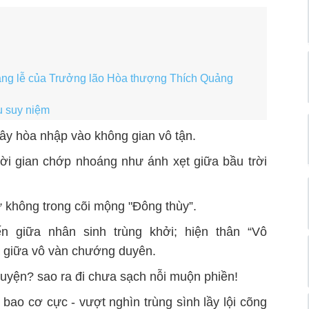
tang lễ của Trưởng lão Hòa thượng Thích Quảng
u suy niệm
ây hòa nhập vào không gian vô tận.
hời gian chớp nhoáng như ánh xẹt giữa bầu trời
 không trong cõi mộng "Đông thùy”.
n giữa nhân sinh trùng khởi; hiện thân “Vô
a giữa vô vàn chướng duyên.
uyện? sao ra đi chưa sạch nỗi muộn phiền!
bao cơ cực - vượt nghìn trùng sình lầy lội cõng