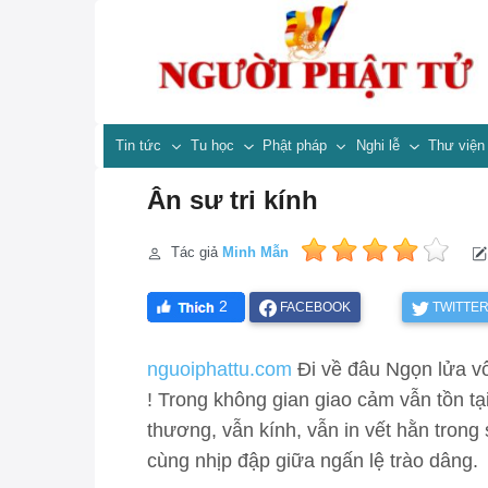
Tin tức
Tu học
Phật pháp
Nghi lễ
Thư việ
Ân sư tri kính
Tác giả
Minh Mẫn
2
FACEBOOK
TWITTE
nguoiphattu.com
Đi về đâu Ngọn lửa vô 
! Trong không gian giao cảm vẫn tồn t
thương, vẫn kính, vẫn in vết hằn trong 
cùng nhịp đập giữa ngấn lệ trào dâng.