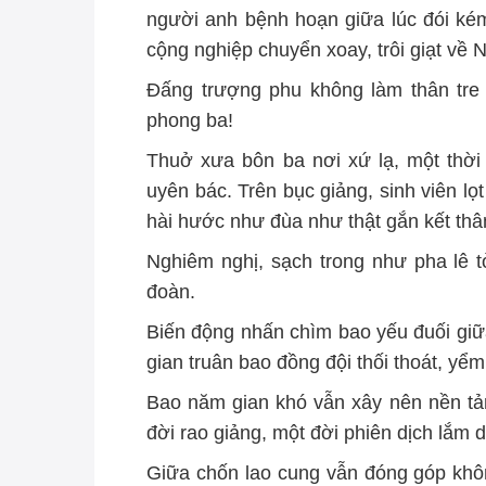
người anh bệnh hoạn giữa lúc đói ké
cộng nghiệp chuyển xoay, trôi giạt về 
Đấng trượng phu không làm thân tre
phong ba!
Thuở xưa bôn ba nơi xứ lạ, một thời 
uyên bác. Trên bục giảng, sinh viên lọ
hài hước như đùa như thật gắn kết thâ
Nghiêm nghị, sạch trong như pha lê t
đoàn.
Biến động nhấn chìm bao yếu đuối giữa
gian truân bao đồng đội thối thoát, yểm
Bao năm gian khó vẫn xây nên nền tả
đời rao giảng, một đời phiên dịch lắm 
Giữa chốn lao cung vẫn đóng góp khô