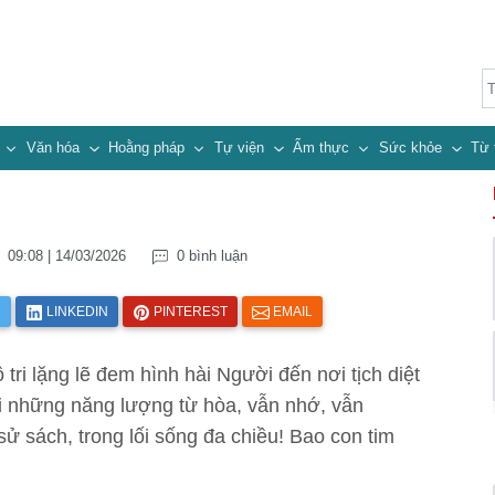
n
Văn hóa
Hoằng pháp
Tự viện
Ẩm thực
Sức khỏe
Từ 
09:08 | 14/03/2026
0 bình luận
R
LINKEDIN
PINTEREST
EMAIL
tri lặng lẽ đem hình hài Người đến nơi tịch diệt
ại những năng lượng từ hòa, vẫn nhớ, vẫn
sử sách, trong lối sống đa chiều! Bao con tim