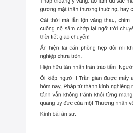
Thấp thoáng y vàng, áo lam đủ sắc mà
gương mặt thân thương thuở nọ, hay c
Cái thời mà lẫn lộn vàng thau, chim
cuồng nộ sấm chớp lại ngỡ trời chuy
thời tiết giao chuyển!
Ẩn hiện lai căn phòng hẹp đôi mi 
nghiệp chưa tròn.
Hiện hữu tàn nhẫn trân tráo tiễn Ngườ
Ôi kiếp người ! Trần gian được mấy 
hôm nay, Pháp tử thành kính nghiêng 
tánh vẫn không tránh khỏi từng man
quang uy đức của một Thượng nhân vô 
Kính bái ân sư.