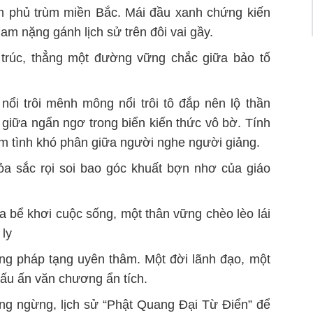
m phủ trùm miền Bắc. Mái đầu xanh chứng kiến
Nam nặng gánh lịch sử trên đôi vai gầy.
 trúc, thẳng một đường vững chắc giữa bảo tố
nổi trôi mênh mông nổi trôi tô đắp nên lộ thần
t giữa ngẩn ngơ trong biển kiến thức vô bờ. Tính
m tình khó phân giữa người nghe người giảng.
ỏa sắc rọi soi bao góc khuất bợn nhơ của giáo
 bể khơi cuộc sống, một thân vững chèo lèo lái
 ly
ng pháp tạng uyên thâm. Một đời lãnh đạo, một
dấu ấn văn chương ẩn tích.
ng ngừng, lịch sử “Phật Quang Đại Từ Điển” để