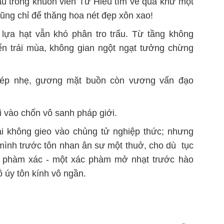
u trong khuôn viên Từ Hiếu tìm về quá khứ một
ũng chỉ để thăng hoa nét đẹp xôn xao!
 lựa hạt vẫn khó phân tro trấu. Từ tầng không
ển trái mùa, không gian ngột ngạt tưởng chừng
khép nhẹ, gương mặt buồn còn vương vấn đạo
i vào chốn vô sanh pháp giới.
ai không gieo vào chủng tử nghiệp thức; nhưng
mình trước tôn nhan ân sư một thuở, cho dù tục
g phàm xác - một xác phàm mở nhạt trước hào
úy tôn kính vô ngần.