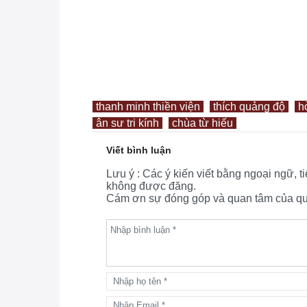
thanh minh thiền viện
thích quảng độ
h
ân sư tri kính
chùa từ hiếu
Viết bình luận
Lưu ý : Các ý kiến viết bằng ngoại ngữ, 
không được đăng.
Cám ơn sự đóng góp và quan tâm của quý