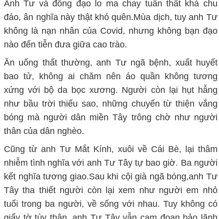
Anh Tư và đồng đạo lo ma chay tuần thất khá chu
đáo, ân nghĩa này thật khó quên.Mùa dịch, tuy anh Tư
không là nạn nhân của Covid, nhưng không bạn đạo
nào đến tiễn đưa giữa cao trào.
Ăn uống thất thường, anh Tư ngã bệnh, xuất huyết
bao tử, không ai chăm nên áo quần không tương
xứng với bộ da bọc xương. Người còn lại hụt hẫng
như bầu trời thiếu sao, những chuyến từ thiện vắng
bóng mà người dân miền Tây trông chờ như người
thân của dân nghèo.
Cũng từ anh Tư Mắt Kính, xuôi về Cái Bè, lại thâm
nhiễm tình nghĩa với anh Tư Tây tự bao giờ. Ba người
kết nghĩa tương giao.Sau khi cội già ngã bóng,anh Tư
Tây tha thiết người còn lại xem như người em nhỏ
tuổi trong ba người, về sống với nhau. Tuy không có
giấy tờ tùy thân, anh Tư Tây vẫn cam đoan bảo lãnh