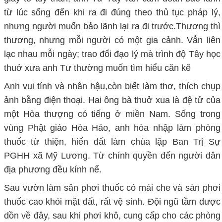
từ lúc sống đến khi ra đi đúng theo thủ tục pháp lý,
nhưng người muốn bảo lãnh lại ra đi trước.Thương thì
thương, nhưng mỗi người có một gia cảnh. Vẫn liên
lạc nhau mỗi ngày; trao đổi đạo lý mà trình độ Tây học
thuở xưa anh Tư thường muốn tìm hiểu căn kẽ
Anh vui tính và nhân hậu,còn biết làm thơ, thích chụp
ảnh bằng điện thoại. Hai ông bà thuở xua là đệ tử của
một Hòa thượng có tiếng ở miền Nam. Sống trong
vùng Phật giáo Hòa Hảo, anh hòa nhập làm phòng
thuốc từ thiện, hiến đất làm chùa lập Ban Trị Sự
PGHH xã Mỹ Lương. Từ chính quyền đến người dân
địa phương đều kính nể.
Sau vườn làm sân phơi thuốc có mái che và sàn phơi
thuốc cao khỏi mặt đất, rất vệ sinh. Đội ngũ tầm dược
dồn về đây, sau khi phơi khô, cung cấp cho các phòng