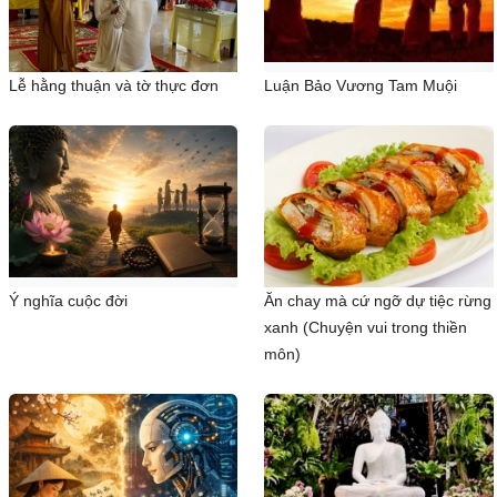
Lễ hằng thuận và tờ thực đơn
Luận Bảo Vương Tam Muội
Ý nghĩa cuộc đời
Ăn chay mà cứ ngỡ dự tiệc rừng
xanh (Chuyện vui trong thiền
môn)