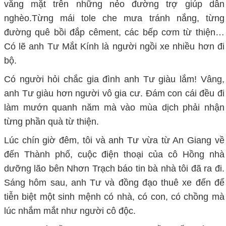
vắng mặt trên những nẻo đường trợ giúp dân
nghèo.Từng mái tole che mưa tránh nắng, từng
đường quê bồi đắp cêment, các bếp cơm từ thiện…
Có lẽ anh Tư Mắt Kính là người ngồi xe nhiều hơn đi
bộ.
Có người hỏi chắc gia đình anh Tư giàu lắm! Vâng,
anh Tư giàu hơn người vô gia cư. Đám con cái đều đi
làm mướn quanh năm mà vào mùa dịch phải nhận
từng phần quà từ thiện.
Lúc chín giờ đêm, tôi và anh Tư vừa từ An Giang về
đến Thành phố, cuộc điện thoại của cô Hồng nhà
dưỡng lão bên Nhơn Trạch báo tin bà nhà tôi đã ra đi.
Sáng hôm sau, anh Tư và đồng đạo thuê xe đến để
tiễn biệt một sinh mệnh có nhà, có con, có chồng mà
lúc nhắm mắt như người cô độc.