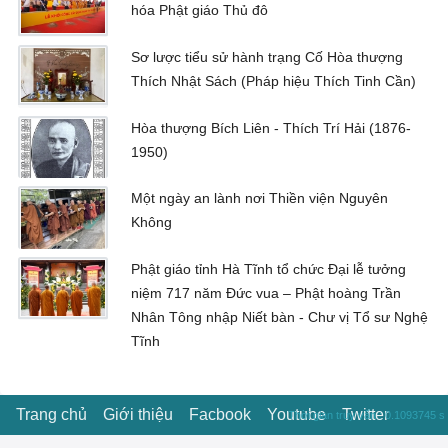
hóa Phật giáo Thủ đô
Sơ lược tiểu sử hành trạng Cố Hòa thượng
Thích Nhật Sách (Pháp hiệu Thích Tinh Cần)
Hòa thượng Bích Liên - Thích Trí Hải (1876-
1950)
Một ngày an lành nơi Thiền viện Nguyên
Không
Phật giáo tỉnh Hà Tĩnh tổ chức Đại lễ tưởng
niệm 717 năm Đức vua – Phật hoàng Trần
Nhân Tông nhập Niết bàn - Chư vị Tổ sư Nghệ
Tĩnh
Trang chủ
Giới thiệu
Facbook
Youtube
Twitter
Thời gian truy vấn : 0.1093745 s