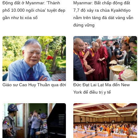
Động đất ở Myanmar: 'Thành
Myanmar: Bất chấp động đất
phố 10.000 ngôi chùa' tuyệt đẹp
7,7 độ xảy ra chùa Kyaikhtiyo
gần như bị xóa sổ
nằm trên tảng đá dát vàng vẫn
đứng vững
Giáo sư Cao Huy Thuần qua đời
Đức Đạt Lai Lạt Ma đến New
York để điều trị y tế