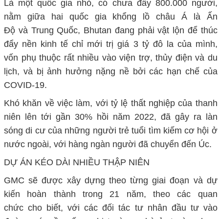
Là một quốc gia nhỏ, có chưa đầy 800.000 người,
nằm giữa hai quốc gia khổng lồ châu Á là Ấn
Độ và Trung Quốc, Bhutan đang phải vật lộn để thúc
đẩy nền kinh tế chỉ mới trị giá 3 tỷ đô la của mình,
vốn phụ thuộc rất nhiều vào viện trợ, thủy điện và du
lịch, và bị ảnh hưởng nặng nề bởi các hạn chế của
COVID-19.
Khó khăn về việc làm, với tỷ lệ thất nghiệp của thanh
niên lên tới gần 30% hồi năm 2022, đã gây ra làn
sóng di cư của những người trẻ tuổi tìm kiếm cơ hội ở
nước ngoài, với hàng ngàn người đã chuyển đến Úc.
DỰ ÁN KÉO DÀI NHIỀU THẬP NIÊN
GMC sẽ được xây dựng theo từng giai đoạn và dự
kiến hoàn thành trong 21 năm, theo các quan
chức cho biết, với các đối tác tư nhân đầu tư vào