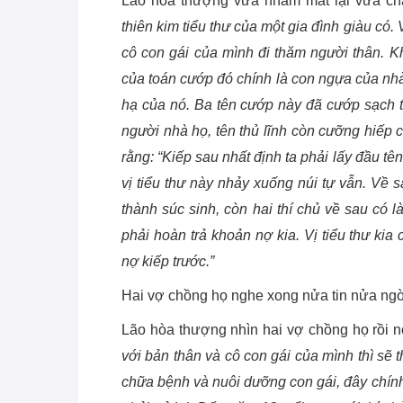
Lão hòa thượng vừa nhắm mắt lại vừa ch
thiên kim tiểu thư của một gia đình giàu có.
cô con gái của mình đi thăm người thân. K
của toán cướp đó chính là con ngựa của nhà 
hạ của nó. Ba tên cướp này đã cướp sạch tà
người nhà họ, tên thủ lĩnh còn cưỡng hiếp c
rằng: “Kiếp sau nhất định ta phải lấy đầu tên
vị tiểu thư này nhảy xuống núi tự vẫn. Về s
thành súc sinh, còn hai thí chủ về sau có 
phải hoàn trả khoản nợ kia. Vị tiểu thư kia
nợ kiếp trước.”
Hai vợ chồng họ nghe xong nửa tin nửa ng
Lão hòa thượng nhìn hai vợ chồng họ rồi n
với bản thân và cô con gái của mình thì sẽ t
chữa bệnh và nuôi dưỡng con gái, đây chính 