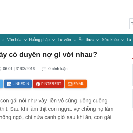
n
Văn hóa
Hoằng pháp
Tự viện
Ẩm thực
Sức khỏe
Từ 
này có duyên nợ gì với nhau?
06:01 | 31/03/2016
0 bình luận
R
LINKEDIN
PINTEREST
EMAIL
con gái nói như vậy liền vô cùng luống cuống
thịt. Sau khi làm thịt con ngựa, vợ chồng họ làm
ông ngờ, chỉ nửa canh giờ sau khi ăn, con gái