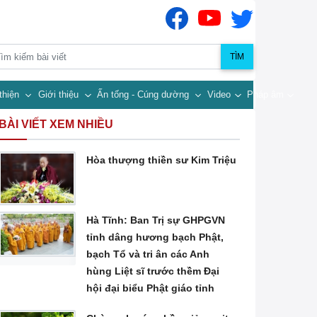
TÌM
thiện
Giới thiệu
Ấn tống - Cúng dường
Video
Pháp âm
BÀI VIẾT XEM NHIỀU
Hòa thượng thiền sư Kim Triệu
Hà Tĩnh: Ban Trị sự GHPGVN
tỉnh dâng hương bạch Phật,
bạch Tổ và tri ân các Anh
hùng Liệt sĩ trước thềm Đại
hội đại biểu Phật giáo tỉnh