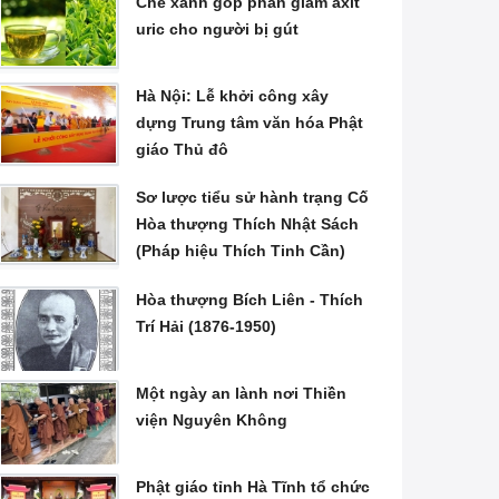
Chè xanh góp phần giảm axit
uric cho người bị gút
Hà Nội: Lễ khởi công xây
dựng Trung tâm văn hóa Phật
giáo Thủ đô
Sơ lược tiểu sử hành trạng Cố
Hòa thượng Thích Nhật Sách
(Pháp hiệu Thích Tinh Cần)
Hòa thượng Bích Liên - Thích
Trí Hải (1876-1950)
Một ngày an lành nơi Thiền
viện Nguyên Không
Phật giáo tỉnh Hà Tĩnh tổ chức