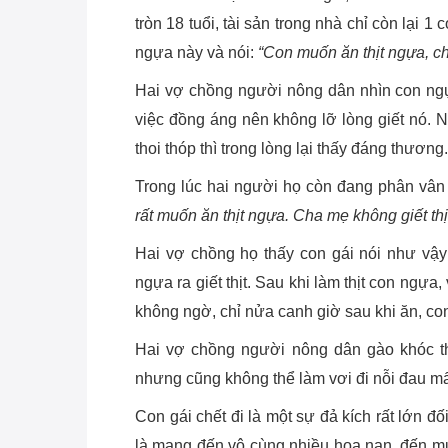
tròn 18 tuổi, tài sản trong nhà chỉ còn lại 1
ngựa này và nói:
“Con muốn ăn thịt ngựa, ch
Hai vợ chồng người nông dân nhìn con ngựa
việc đồng áng nên không lỡ lòng giết nó. 
thoi thóp thì trong lòng lại thấy đáng thương.
Trong lúc hai người họ còn đang phân vân t
rất muốn ăn thịt ngựa. Cha mẹ không giết thị
Hai vợ chồng họ thấy con gái nói như vậy
ngựa ra giết thịt. Sau khi làm thịt con ng
không ngờ, chỉ nửa canh giờ sau khi ăn, co
Hai vợ chồng người nông dân gào khóc th
nhưng cũng không thể làm vơi đi nỗi đau mấ
Con gái chết đi là một sự đả kích rất lớn đố
là mang đến vô cùng nhiều họa nạn, đến mứ