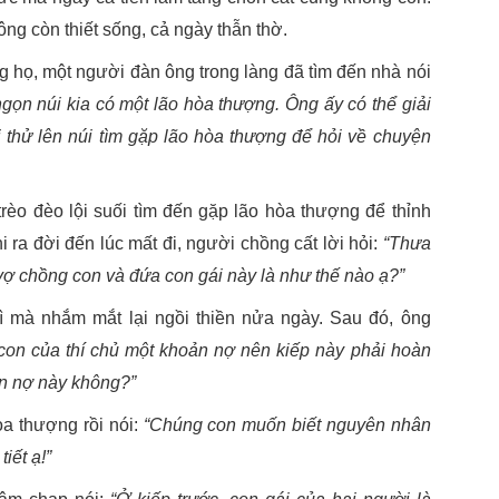
g còn thiết sống, cả ngày thẫn thờ.
 họ, một người đàn ông trong làng đã tìm đến nhà nói
gọn núi kia có một lão hòa thượng. Ông ấy có thể giải
 thử lên núi tìm gặp lão hòa thượng để hỏi về chuyện
rèo đèo lội suối tìm đến gặp lão hòa thượng để thỉnh
hi ra đời đến lúc mất đi, người chồng cất lời hỏi:
“Thưa
vợ chồng con và đứa con gái này là như thế nào ạ?”
ì mà nhắm mắt lại ngồi thiền nửa ngày. Sau đó, ông
ợ con của thí chủ một khoản nợ nên kiếp này phải hoàn
ản nợ này không?”
a thượng rồi nói:
“Chúng con muốn biết nguyên nhân
iết ạ!”