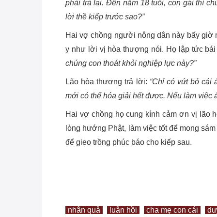
phải trả lại. Đến năm 18 tuổi, con gái thí ch
lời thề kiếp trước sao?”
Hai vợ chồng người nông dân này bấy giờ m
y như lời vị hòa thượng nói. Họ lập tức bái 
chúng con thoát khỏi nghiệp lực này?”
Lão hòa thượng trả lời:
“Chỉ có vứt bỏ cái 
mới có thể hóa giải hết được. Nếu làm việc ác
Hai vợ chồng họ cung kính cảm ơn vị lão h
lòng hướng Phật, làm việc tốt để mong sám 
để gieo trồng phúc báo cho kiếp sau.
nhân quả
luân hồi
cha mẹ con cái
du