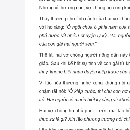
Nhưng vì thương con, vợ chồng họ cũng khôn
Thấy thương cho tình cảnh của hai vợ chồng
với họ rằng:
“Ở ngôi chùa ở phía nam của n
phá được rất nhiều chuyện ly kỳ. Hai người
của con gái hai người xem.”
Thế là, hai vợ chồng người nông dân này t
giáo. Sau khi kể hết sự tình về con gái từ k
thầy, không biết nhân duyên kiếp trước của 
Vị lão hòa thượng nghe xong không nói g
chậm rãi nói:
“Ở kiếp trước, thí chủ còn n
trả. Hai người có muốn biết kỹ càng về kho
Hai vợ chồng họ phủ phục trước mặt lão hò
thực sự là gì? Xin lão phương trượng nói chi t