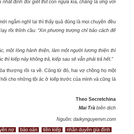
ủ nhất định đòi giết thịt con ngựa kia, chẳng là ứng với
ới ngẫm nghĩ lại thì thấy quả đúng là mọi chuyện đều
lạy rồi thỉnh cầu:
“Xin phương trượng chỉ bảo cách để
ác, một lòng hành thiện, làm một người lương thiện thì
 thì kiếp này không trả, kiếp sau sẽ vẫn phải trả hết.”
òa thượng rồi ra về. Cũng từ đó, hai vợ chồng họ một
hối cho những tội ác ở kiếp trước của mình và cũng là
Theo Secretchina
Mai Trà
biên dịch
Nguồn: daikynguyenvn.com
yên nợ
báo oán
tiền kiếp
nhân duyên gia đình