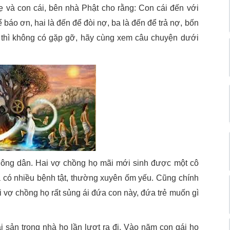
 và con cái, bên nhà Phật cho rằng: Con cái đến với
ể báo ơn, hai là đến để đòi nợ, ba là đến để trả nợ, bốn
 thì không có gặp gỡ, hãy cùng xem câu chuyện dưới
nông dân. Hai vợ chồng họ mãi mới sinh được một cô
 có nhiều bệnh tật, thường xuyên ốm yếu. Cũng chính
i vợ chồng họ rất sủng ái đứa con này, đứa trẻ muốn gì
ài sản trong nhà họ lần lượt ra đi. Vào năm con gái họ