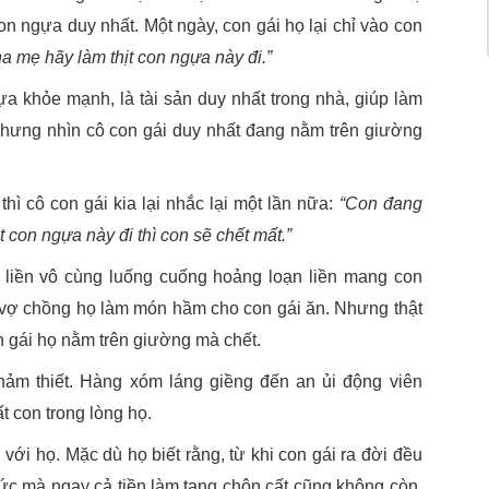
 con ngựa duy nhất. Một ngày, con gái họ lại chỉ vào con
a mẹ hãy làm thịt con ngựa này đi.”
 khỏe mạnh, là tài sản duy nhất trong nhà, giúp làm
Nhưng nhìn cô con gái duy nhất đang nằm trên giường
hì cô con gái kia lại nhắc lại một lần nữa:
“Con đang
t con ngựa này đi thì con sẽ chết mất.”
 liền vô cùng luống cuống hoảng loạn liền mang con
ựa, vợ chồng họ làm món hầm cho con gái ăn. Nhưng thật
n gái họ nằm trên giường mà chết.
ảm thiết. Hàng xóm láng giềng đến an ủi động viên
t con trong lòng họ.
i với họ. Mặc dù họ biết rằng, từ khi con gái ra đời đều
c mà ngay cả tiền làm tang chôn cất cũng không còn.