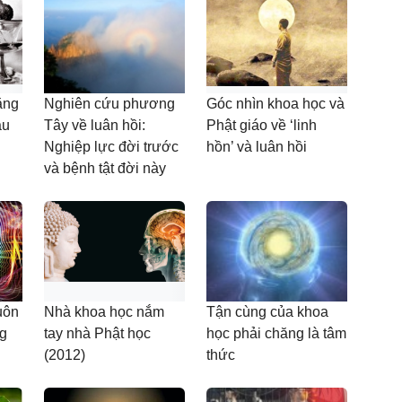
tăng
Nghiên cứu phương
Góc nhìn khoa học và
âu
Tây về luân hồi:
Phật giáo về ‘linh
Nghiệp lực đời trước
hồn’ và luân hồi
và bệnh tật đời này
uôn
Nhà khoa học nắm
Tận cùng của khoa
ng
tay nhà Phật học
học phải chăng là tâm
(2012)
thức