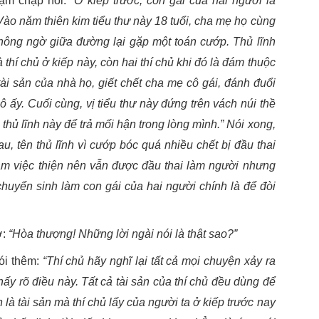
ậm chạp nói:
“Ở kiếp trước, con gái của hai người là
 Vào năm thiên kim tiểu thư này 18 tuổi, cha mẹ họ cùng
hông ngờ giữa đường lại gặp một toán cướp. Thủ lĩnh
thí chủ ở kiếp này, còn hai thí chủ khi đó là đám thuộc
i sản của nhà họ, giết chết cha mẹ cô gái, đánh đuổi
ô ấy. Cuối cùng, vị tiểu thư này đứng trên vách núi thề
 thủ lĩnh này để trả mối hận trong lòng mình.” Nói xong,
au, tên thủ lĩnh vì cướp bóc quá nhiều chết bị đầu thai
làm việc thiện nên vẫn được đầu thai làm người nhưng
 chuyển sinh làm con gái của hai người chính là để đòi
ờ:
“Hòa thượng! Những lời ngài nói là thật sao?”
ói thêm:
“Thí chủ hãy nghĩ lại tất cả mọi chuyện xảy ra
hấy rõ điều này. Tất cả tài sản của thí chủ đều dùng để
là tài sản mà thí chủ lấy của người ta ở kiếp trước nay