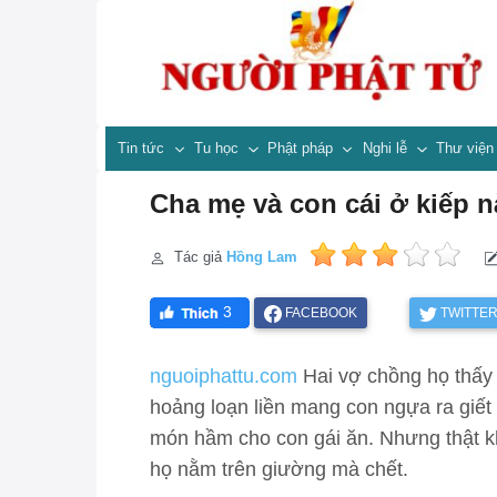
Tin tức
Tu học
Phật pháp
Nghi lễ
Thư việ
Cha mẹ và con cái ở kiếp 
Tác giả
Hồng Lam
3
FACEBOOK
TWITTE
nguoiphattu.com
Hai vợ chồng họ thấy 
hoảng loạn liền mang con ngựa ra giết 
món hầm cho con gái ăn. Nhưng thật kh
họ nằm trên giường mà chết.