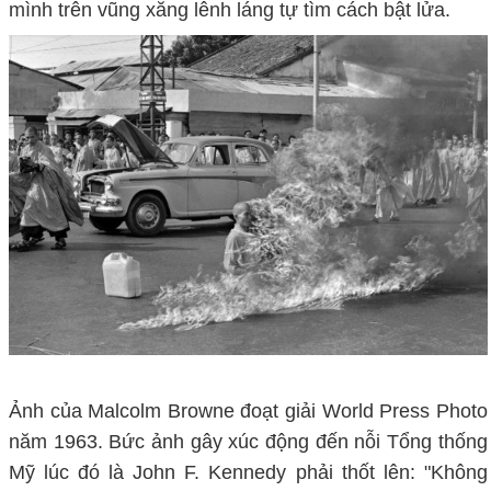
mình trên vũng xăng lênh láng tự tìm cách bật lửa.
Ảnh của Malcolm Browne đoạt giải World Press Photo
năm 1963. Bức ảnh gây xúc động đến nỗi Tổng thống
Mỹ lúc đó là John F. Kennedy phải thốt lên: "Không