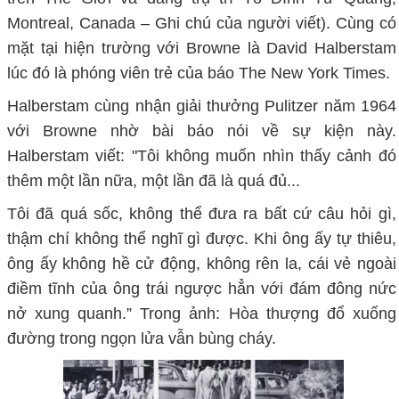
Montreal, Canada – Ghi chú của người viết). Cùng có
mặt tại hiện trường với Browne là David Halberstam
lúc đó là phóng viên trẻ của báo The New York Times.
Halberstam cùng nhận giải thưởng Pulitzer năm 1964
với Browne nhờ bài báo nói về sự kiện này.
Halberstam viết: "Tôi không muốn nhìn thấy cảnh đó
thêm một lần nữa, một lần đã là quá đủ...
Tôi đã quá sốc, không thể đưa ra bất cứ câu hỏi gì,
thậm chí không thể nghĩ gì được. Khi ông ấy tự thiêu,
ông ấy không hề cử động, không rên la, cái vẻ ngoài
điềm tĩnh của ông trái ngược hẳn với đám đông nức
nở xung quanh.” Trong ảnh: Hòa thượng đổ xuống
đường trong ngọn lửa vẫn bùng cháy.
nguoiphattu.com