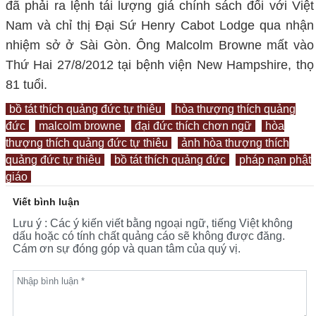
đã phải ra lệnh tái lượng giá chính sách đối với Việt
Nam và chỉ thị Đại Sứ Henry Cabot Lodge qua nhận
nhiệm sở ở Sài Gòn. Ông Malcolm Browne mất vào
Thứ Hai 27/8/2012 tại bệnh viện New Hampshire, thọ
81 tuổi.
bồ tát thích quảng đức tự thiêu
hòa thượng thích quảng
đức
malcolm browne
đại đức thích chơn ngữ
hòa
thượng thích quảng đức tự thiêu
ảnh hòa thượng thích
quảng đức tự thiêu
bồ tát thích quảng đức
pháp nạn phật
giáo
Viết bình luận
Lưu ý : Các ý kiến viết bằng ngoại ngữ, tiếng Việt không
dấu hoặc có tính chất quảng cáo sẽ không được đăng.
Cám ơn sự đóng góp và quan tâm của quý vị.