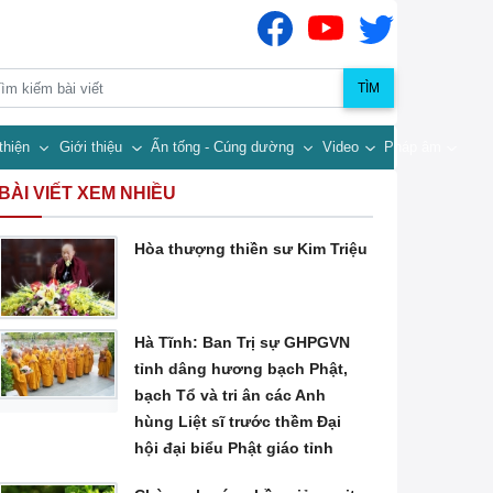
TÌM
thiện
Giới thiệu
Ấn tống - Cúng dường
Video
Pháp âm
BÀI VIẾT XEM NHIỀU
Hòa thượng thiền sư Kim Triệu
Hà Tĩnh: Ban Trị sự GHPGVN
tỉnh dâng hương bạch Phật,
bạch Tổ và tri ân các Anh
hùng Liệt sĩ trước thềm Đại
hội đại biểu Phật giáo tỉnh