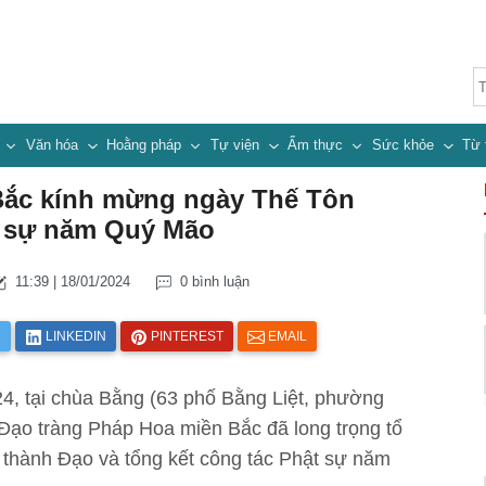
n
Văn hóa
Hoằng pháp
Tự viện
Ẩm thực
Sức khỏe
Từ 
Bắc kính mừng ngày Thế Tôn
t sự năm Quý Mão
11:39 | 18/01/2024
0 bình luận
R
LINKEDIN
PINTEREST
EMAIL
4, tại chùa Bằng (63 phố Bằng Liệt, phường
Đạo tràng Pháp Hoa miền Bắc đã long trọng tổ
thành Đạo và tổng kết công tác Phật sự năm