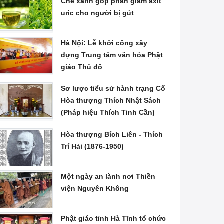
Chè xanh góp phần giảm axit
uric cho người bị gút
Hà Nội: Lễ khởi công xây
dựng Trung tâm văn hóa Phật
giáo Thủ đô
Sơ lược tiểu sử hành trạng Cố
Hòa thượng Thích Nhật Sách
(Pháp hiệu Thích Tinh Cần)
Hòa thượng Bích Liên - Thích
Trí Hải (1876-1950)
Một ngày an lành nơi Thiền
viện Nguyên Không
Phật giáo tỉnh Hà Tĩnh tổ chức