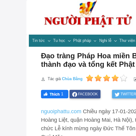
Tin tức
Tu học
Phật pháp
Nghi lễ
Thư việ
Đạo tràng Pháp Hoa miền 
thành đạo và tổng kết Phậ
Tác giả
Chùa Bằng
1
FACEBOOK
TWITTE
nguoiphattu.com
Chiều ngày 17-01-202
Hoàng Liệt, quận Hoàng Mai, Hà Nội), 
chức Lễ kính mừng ngày Đức Thế Tôn 