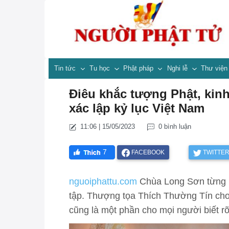
Tin tức
Tu học
Phật pháp
Nghi lễ
Thư việ
Điêu khắc tượng Phật, kin
xác lập kỷ lục Việt Nam
11:06 | 15/05/2023
0 bình luận
7
FACEBOOK
TWITTE
nguoiphattu.com
Chùa Long Sơn từng là
tập. Thượng tọa Thích Thường Tín ch
cũng là một phần cho mọi người biết r