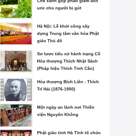
Chè xanh góp phần giảm axit
uric cho người bị gút
Hà Nội: Lễ khởi công xây
dựng Trung tâm văn hóa Phật
giáo Thủ đô
Sơ lược tiểu sử hành trạng Cố
Hòa thượng Thích Nhật Sách
(Pháp hiệu Thích Tinh Cần)
Hòa thượng Bích Liên - Thích
Trí Hải (1876-1950)
Một ngày an lành nơi Thiền
viện Nguyên Không
Phật giáo tỉnh Hà Tĩnh tổ chức