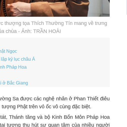
ợc thượng tọa Thích Thường Tín mang về trưng
 của chùa - Ảnh: TRẦN HOÀI
hật Ngọc
 lập kỷ lục châu Á
 kinh Pháp Hoa
i ở Bắc Giang
rường Sa được các nghệ nhân ở Phan Thiết điêu
tượng Phật trên vỏ ốc vô cùng đặc biệt.
 tát, Thánh tăng và bộ Kinh Bổn Môn Pháp Hoa
 tai tượng thu hút sự quan tâm của nhiều người