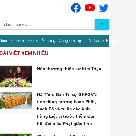
TÌM
thiện
Giới thiệu
Ấn tống - Cúng dường
Video
Pháp âm
BÀI VIẾT XEM NHIỀU
Hòa thượng thiền sư Kim Triệu
Hà Tĩnh: Ban Trị sự GHPGVN
tỉnh dâng hương bạch Phật,
bạch Tổ và tri ân các Anh
hùng Liệt sĩ trước thềm Đại
hội đại biểu Phật giáo tỉnh