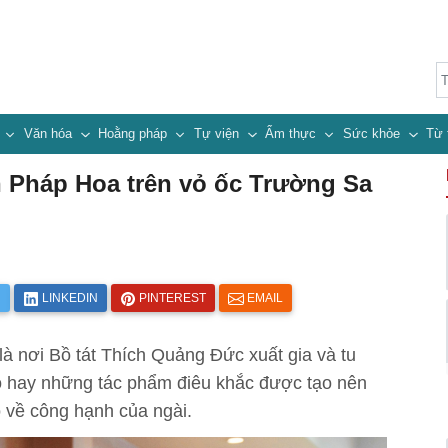
n
Văn hóa
Hoằng pháp
Tự viện
Ẩm thực
Sức khỏe
Từ 
h Pháp Hoa trên vỏ ốc Trường Sa
R
LINKEDIN
PINTEREST
EMAIL
 nơi Bồ tát Thích Quảng Đức xuất gia và tu
o hay những tác phẩm điêu khắc được tạo nên
õ về công hạnh của ngài.