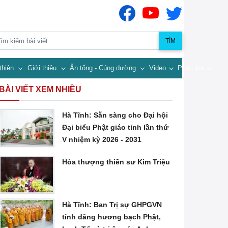
TÌM
thiện
Giới thiệu
Ấn tống - Cúng dường
Video
Pháp âm
BÀI VIẾT XEM NHIỀU
Hà Tĩnh: Sẵn sàng cho Đại hội
Đại biểu Phật giáo tỉnh lần thứ
V nhiệm kỳ 2026 - 2031
Hòa thượng thiền sư Kim Triệu
Hà Tĩnh: Ban Trị sự GHPGVN
tỉnh dâng hương bạch Phật,