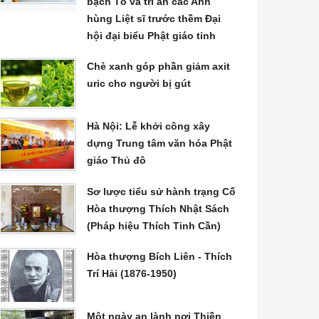
bạch Tổ và tri ân các Anh
hùng Liệt sĩ trước thềm Đại
hội đại biểu Phật giáo tỉnh
Chè xanh góp phần giảm axit
uric cho người bị gút
Hà Nội: Lễ khởi công xây
dựng Trung tâm văn hóa Phật
giáo Thủ đô
Sơ lược tiểu sử hành trạng Cố
Hòa thượng Thích Nhật Sách
(Pháp hiệu Thích Tinh Cần)
Hòa thượng Bích Liên - Thích
Trí Hải (1876-1950)
Một ngày an lành nơi Thiền