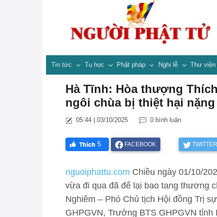
Tin tức
Tu học
Phật pháp
Nghi lễ
Thư việ
Hà Tĩnh: Hòa thượng Thíc
ngôi chùa bị thiệt hại nặn
05:44 | 03/10/2025
0 bình luận
5
FACEBOOK
TWITTE
nguoiphattu.com
Chiều ngày 01/10/2025
vừa đi qua đã để lại bao tang thương 
Nghiêm – Phó Chủ tịch Hội đồng Trị 
GHPGVN, Trưởng BTS GHPGVN tỉnh Hà 