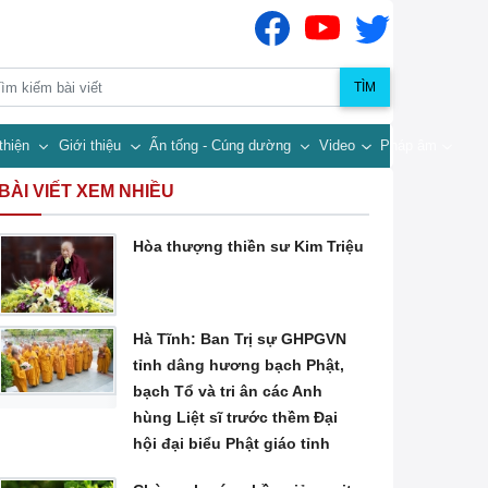
TÌM
thiện
Giới thiệu
Ấn tống - Cúng dường
Video
Pháp âm
BÀI VIẾT XEM NHIỀU
Hòa thượng thiền sư Kim Triệu
Hà Tĩnh: Ban Trị sự GHPGVN
tỉnh dâng hương bạch Phật,
bạch Tổ và tri ân các Anh
hùng Liệt sĩ trước thềm Đại
hội đại biểu Phật giáo tỉnh