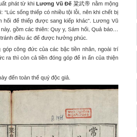
uất phát từ khi
Lương Vũ Đế
粱武帝 nằm mộng
: “Lúc sống thiếp có nhiều tội lỗi, nên khi chết bị
m hối để thiếp được sang kiếp khác”. Lương Vũ
h này, gồm các thiên: Quy y, Sám hối, Quả báo…
 tránh điều ác để được hưởng phúc.
 góp công đức của các bậc tiền nhân, ngoài trí
 ra thì còn cả tiền đóng góp để in ấn của thiện
này đến toàn thể quý độc giả.