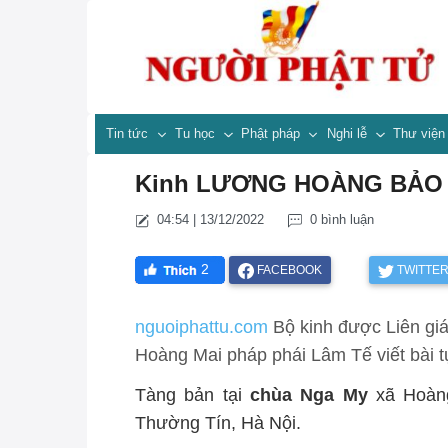
Tin tức
Tu học
Phật pháp
Nghi lễ
Thư việ
Kinh LƯƠNG HOÀNG BẢO
04:54 | 13/12/2022
0 bình luận
2
FACEBOOK
TWITTE
nguoiphattu.com
Bộ kinh được Liên gi
Hoàng Mai pháp phái Lâm Tế viết bài t
Tàng bản tại
chùa Nga My
xã Hoàn
Thường Tín, Hà Nội.