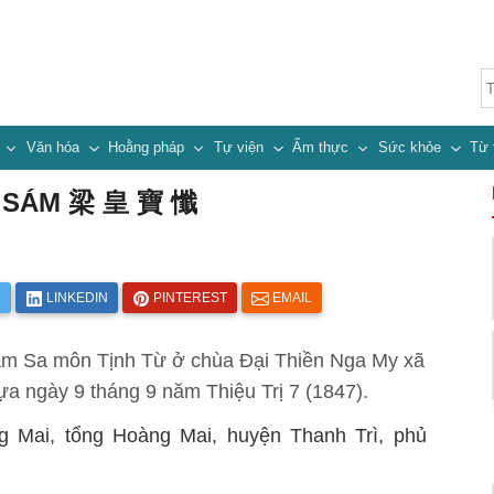
n
Văn hóa
Hoằng pháp
Tự viện
Ẩm thực
Sức khỏe
Từ 
 SÁM 梁 皇 寶 懺
R
LINKEDIN
PINTEREST
EMAIL
ám Sa môn Tịnh Từ ở chùa Đại Thiền Nga My xã
ựa ngày 9 tháng 9 năm Thiệu Trị 7 (1847).
g Mai, tổng Hoàng Mai, huyện Thanh Trì, phủ