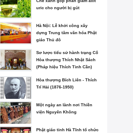
Chè xanh góp phần giảm axit
uric cho người bị gút
Hà Nội: Lễ khởi công xây
dựng Trung tâm văn hóa Phật
giáo Thủ đô
Sơ lược tiểu sử hành trạng Cố
Hòa thượng Thích Nhật Sách
(Pháp hiệu Thích Tinh Cần)
Hòa thượng Bích Liên - Thích
Trí Hải (1876-1950)
Một ngày an lành nơi Thiền
viện Nguyên Không
Phật giáo tỉnh Hà Tĩnh tổ chức