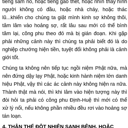
tiếng sấm nổ, hoặc tiếng gào thét, hoặc nhìn thấy hình
người không có đầu, hoặc nhà cháy, hoặc thác
lũ...khiến cho chúng ta giật mình kinh sợ không thôi,
tâm lâm vào hoảng sợ, rất lâu sau mới có thể bình
tâm lại, công phu theo đó mà bị gián đoạn. Khi gặp
phải những cảnh này thì chúng ta phải biết đó là do
nghiệp chướng hiện tiền, tuyệt đối không phải là cảnh
giới tốt.
Chúng ta không nên tiếp tục ngồi niệm Phật nữa, mà
nên đứng dậy lạy Phật, hoặc kinh hành niệm lớn danh
hiệu Phật, vậy thì các ác cảnh này không hiện ra nữa.
Thành thật mà nói, thì khi lâm vào hiện tượng này thì
đòi hỏi ta phải có công phu Định-Huệ thì mới có thể
xử lý nổi, nếu không phần nhiều đều rơi vào hoảng sợ
tán loạn.
4. THÂN THỂ ĐỘT NHIÊN SANH BỆNH, HOẶC