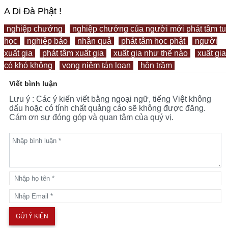
A Di Đà Phật !
nghiệp chướng
nghiệp chướng của người mới phát tâm tu
học
nghiệp báo
nhân quả
phát tâm học phật
người
xuất gia
phát tâm xuất gia
xuất gia như thế nào
xuất gia
có khó không
vọng niệm tán loạn
hôn trầm
Viết bình luận
Lưu ý : Các ý kiến viết bằng ngoại ngữ, tiếng Việt không
dấu hoặc có tính chất quảng cáo sẽ không được đăng.
Cám ơn sự đóng góp và quan tâm của quý vị.