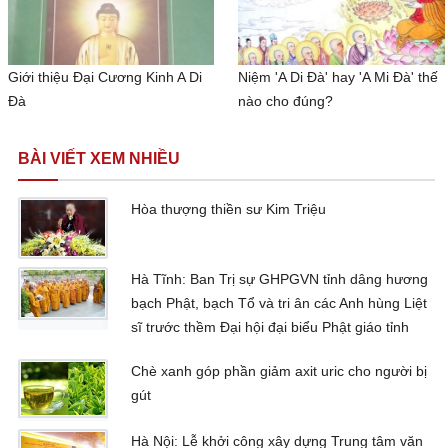
Giới thiệu Đại Cương Kinh A Di
Niệm 'A Di Đà' hay 'A Mi Đà' thế
Đà
nào cho đúng?
BÀI VIẾT XEM NHIỀU
Hòa thượng thiền sư Kim Triệu
Hà Tĩnh: Ban Trị sự GHPGVN tỉnh dâng hương
bạch Phật, bạch Tổ và tri ân các Anh hùng Liệt
sĩ trước thềm Đại hội đại biểu Phật giáo tỉnh
Chè xanh góp phần giảm axit uric cho người bị
gút
Hà Nội: Lễ khởi công xây dựng Trung tâm văn