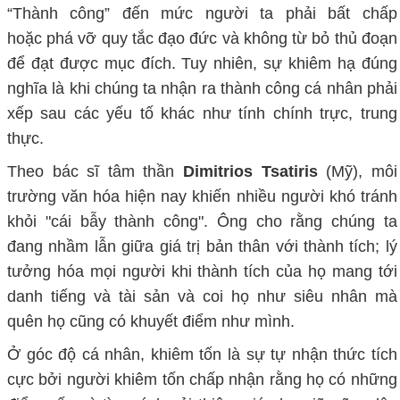
“T
hành công
” đến mức người ta phải bất chấp
hoặc
phá vỡ quy tắc
đạo đức
và không từ
bỏ
thủ đoạn
để đạt được mục đích. Tuy nhiên,
sự khiêm hạ đúng
nghĩa là khi chúng
ta nhận ra thành công cá nhân phải
xếp sau các yếu tố khác như tính chính trực, trung
thực.
Theo bác sĩ tâm thần
Dimitrios Tsatiris
(Mỹ), môi
trường văn hóa hiện
nay
khiến nhiều người khó tránh
khỏi "cái bẫy thành công". Ông cho rằng
c
húng ta
đang nhầm lẫn giữa giá trị bản thân với thành tích; lý
tưởng hóa mọi người khi thành tích của họ mang tới
danh tiếng và tài sản và coi họ như siêu nhân mà
quên họ cũng có khuyết điểm như mình
.
Ở
góc
độ cá nhân, khiêm tốn
là
sự tự nhận thức
tích
cực bởi người
khiêm tốn chấp nhận rằng họ có những