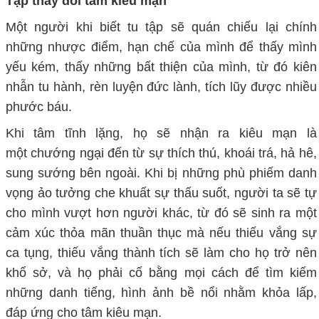
Tập thay đổi tâm kiêu mạn
Một người khi biết
tu tập
sẽ
quán chiếu lại chính
những nhược điểm,
hạn chế
của mình để thấy mình
yếu kém, thấy những bất thiện của mình,
từ đó
kiên
nhẫn tu hành,
rèn luyện
đức lành, tích lũy được nhiều
phước
báu.
Khi tâm tĩnh lặng, họ sẽ nhận ra
kiêu mạn là
một
chướng ngại đến từ sự
thích thú, khoái trá, hả hê,
sung sướng
bên ngoài
.
Khi bị những phù phiếm danh
vọng
ảo tưởng
che khuất sự thấu suốt, người ta sẽ tự
cho
mình vượt hơn người khác
, từ đó sẽ sinh ra một
cảm xúc thỏa mãn thuần thục mà nếu thiếu vắng sự
ca tụng, thiếu vắng thành tích sẽ làm cho họ trở nên
khổ sở, và họ phải cố bằng mọi cách để tìm kiếm
những danh tiếng, hình ảnh bề nổi nhằm khỏa lấp,
đáp ứng cho tâm kiêu mạn.