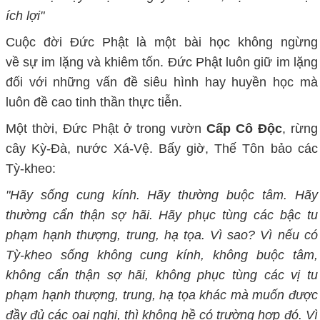
ích lợi"
Cuộc đời Đức Phật là một bài học không ngừng
về
sự
im lặng và khiêm tốn. Đức Phật luôn giữ im lặng
đối với những vấn đề siêu hình hay huyền học mà
luôn đề cao tinh thần thực tiễn.
Một thời, Đức Phật ở trong vườn
Cấp Cô Độc
, rừng
cây Kỳ-
Đ
à, nước Xá-
V
ệ. Bấy giờ, Thế Tôn bảo các
Tỳ-kheo:
"Hãy sống cung kính. Hãy thường buộc tâm. Hãy
thường cẩn thận sợ hãi. Hãy phục tùng các bậc tu
phạm hạnh thượng, trung, hạ tọa. Vì sao? Vì nếu có
Tỳ-kheo sống không cung kính, không buộc tâm,
không cẩn thận sợ hãi, không phục tùng các vị tu
phạm hạnh thượng, trung, hạ tọa khác mà muốn được
đầy đủ các oai nghi, thì không hề có trường hợp đó. Vì