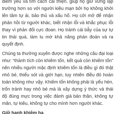
điểm yếu và tìm cách cải thiện
, giúp họ giữ vững lập
trường hơn so với người kiêu mạn bởi họ không khởi
lên tâm tự ái, bảo thủ và xấu hổ
. Họ cởi mở để nhận
phản hồi từ người khác
, biết nhận lỗi và khắc phục lỗi
thay vì phản đối cực đoan
. Họ tránh cái bẫy của sự tự
tin thái quá
,
làm lu mờ khả năng phán đoán và ra
quyết định.
Chúng ta thường xuyên được nghe những câu đại loại
như:
“
thành tích còn khiêm tốn, kết quả còn khiêm tốn
”
nên nhiều người mặc định khiêm tốn là điều gì đó thật
nhỏ bé, thiếu sót và giới hạn, tuy nhiên điều đó hoàn
toàn không như vậy. Khiêm tốn không phải là yếu hèn,
trốn tránh hay nhỏ bé mà là xây dựng
ý thức và thái
độ đúng
mực
trong việc đánh giá bản thân, không tự
mãn, tự kiêu, không tự cho mình hơn người
khác.
Giữ
hạnh khiêm
hạ