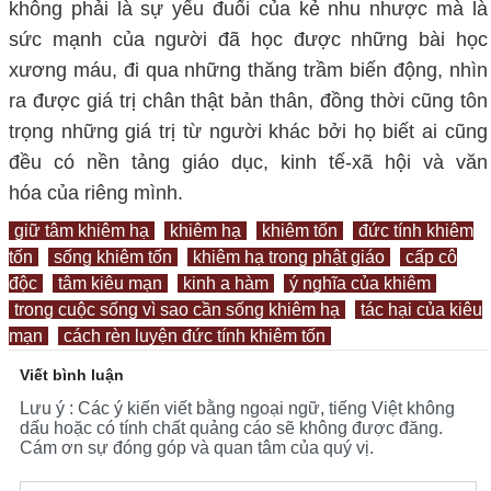
không phải là sự yếu đuối của kẻ nhu nhược mà là
sức mạnh của người đã học
được những bài học
xương máu, đi qua những thăng trầm biến động,
nhìn
ra được giá trị
chân thật
bản thân, đồng thời cũng tôn
trọng những giá trị từ người khác
bởi họ biết ai cũng
đều có
nền tảng giáo dục, kinh tế
-
xã hội và văn
hóa
của riêng mình
.
giữ tâm khiêm hạ
khiêm hạ
khiêm tốn
đức tính khiêm
tốn
sống khiêm tốn
khiêm hạ trong phật giáo
cấp cô
độc
tâm kiêu mạn
kinh a hàm
ý nghĩa của khiêm
trong cuộc sống vì sao cần sống khiêm hạ
tác hại của kiêu
mạn
cách rèn luyện đức tính khiêm tốn
Viết bình luận
Lưu ý : Các ý kiến viết bằng ngoại ngữ, tiếng Việt không
dấu hoặc có tính chất quảng cáo sẽ không được đăng.
Cám ơn sự đóng góp và quan tâm của quý vị.