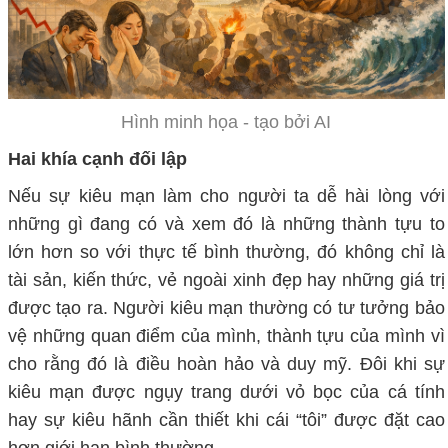
Hình minh họa - tạo bởi AI
Hai khía cạnh đối lập
Nếu sự kiêu mạn làm cho người ta dễ hài lòng với
những gì đang có và xem đó là những thành tựu to
lớn hơn so với thực tế
bình thường
, đó không chỉ là
tài sản, kiến thức
, vẻ ngoài xinh đẹp
hay những giá trị
được tạo ra
. N
gười kiêu mạn thường có tư tưởng bảo
vệ những quan điểm của mình, thành tựu của mình vì
cho rằng đó là điều hoàn hảo và duy mỹ.
Đ
ôi khi sự
kiêu mạn được ngụy trang dưới vỏ bọc của cá tính
hay sự kiêu hãnh
cần thiết khi cái “
tôi
”
được đặt cao