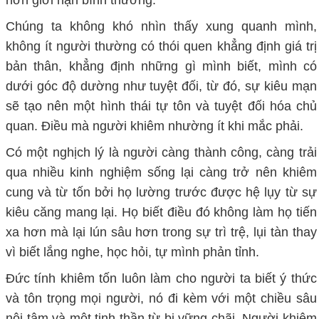
hơn giới hạn bình thường.
Chúng ta không khó nhìn thấy xung quanh mình,
không ít người thường có thói quen khẳng định giá trị
bản thân, khẳng định những gì mình biết, mình có
dưới góc độ dường như tuyệt đối, từ đó, sự kiêu mạn
sẽ tạo nên một hình thái tự tôn và tuyệt đối hóa
chủ
quan
.
Điều mà người khiêm nhường ít khi mắc phải.
Có một nghịch lý là người càng thành công, càng trải
qua nhiều kinh nghiệm sống lại càng trở nên khiêm
cung và từ tốn bởi họ lường trước được hệ lụy từ sự
kiêu căng mang lại
. H
ọ biết điều đó không làm họ tiến
xa hơn mà lại lún sâu hơn trong sự trì trệ,
lụi tàn
thay
vì biết lắng nghe, học hỏi, tự mình
phản tỉnh
.
Đ
ức tính khiêm tốn luôn làm cho người ta biết ý thức
và tôn trọng mọi người, nó đi kèm với một chiều sâu
nội tâm và một tinh thần từ bi vững chãi
. Người khiêm