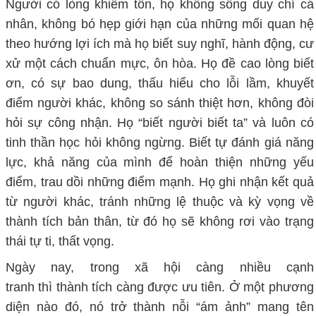
Người có lòng khiêm tốn, họ không sống
duy chí cá
nhân
, không bó hẹp giới hạn của những mối quan hệ
theo hướng lợi ích mà họ biết suy nghĩ, hành động, cư
xử một cách chuẩn mực
, ôn hòa
. Họ đề cao lòng biết
ơn, có sự bao dung, thấu hiểu cho lỗi lầm, khuyết
điểm người khác, không so sánh thiệt hơn
, không đòi
hỏi sự công nhận
. Họ “biết người biết ta” và luôn có
tinh thần học hỏi không ngừng
. B
iết tự đánh giá năng
lực, khả năng của
mình
để hoàn thiện những yếu
điểm, trau dồi những điểm mạnh.
Họ ghi nhận kết quả
từ
người khác
,
tránh những lệ thuộc và kỳ vọng về
thành tích
bản thân
, từ đó họ sẽ không rơi vào trạng
thái tự ti, thất vọng.
Ngày nay, t
rong xã hội
càng nhiều
cạnh
tranh
thì
thành tích
càng
được ưu tiên
. Ở một phương
diện nào đó, nó trở thành nỗi “
ám ảnh
” mang tên