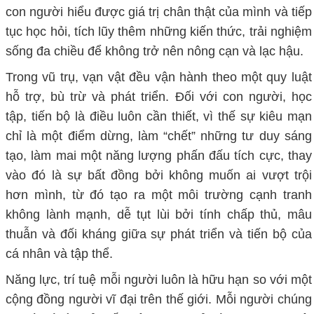
con người hiểu được giá trị
chân thật
của mình và tiếp
tục học hỏi, tích lũy thêm những kiến thức, trải nghiệm
sống
đa chiều
để không trở nên nông cạn
và
lạc hậu.
T
rong vũ trụ
, vạn vật
đều vận hành theo một quy luật
hỗ trợ, bù trừ và
phát triển. Đối với con người,
học
tập, tiến bộ
là điều luôn cần thiết
, vì thế sự kiêu mạn
chỉ là một điểm dừng, làm “chết” những tư duy sáng
tạo, làm mai một năng lượng phấn đấu tích cực, thay
vào đó là sự bất đồng bởi không muốn ai vượt trội
hơn mình,
từ đó
tạo ra một môi trường cạnh tranh
không lành mạnh, dễ tụt lùi bởi
tính
chấp thủ
, mâu
thuẫn và đối kháng giữa sự
phát triển và tiến bộ của
cá nhân và tập thể.
Năng lực, trí tuệ mỗi người luôn là
hữu hạn
so với một
cộng đồng người vĩ đại trên thế giới. Mỗi người chúng