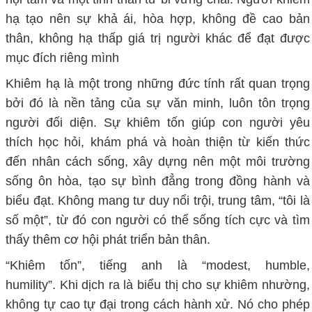
hạ t
ạo nên sự khả ái,
hòa hợp,
không đề cao bản
thân,
không
hạ thấp giá trị người khác để đạt được
mục đích riêng mình
Khiêm
hạ
là một trong những đức tính rất quan trọng
bởi đó là nền tảng của sự văn minh, luôn tôn trọng
người đối diện. Sự khiêm tốn giúp con người yêu
thích học hỏi, khám phá và hoàn thiện từ kiến thức
đến nhân cách sống, xây dựng nên một môi trường
sống ôn hòa,
tạo sự bình đẳng trong đồng hành và
biểu đạt. K
hông
mang tư duy nổi trội, trung tâm, “tôi là
số một”,
từ đó
con người
có thể sống tích cực và tìm
thấy thêm cơ hội
phát triển
bản thân.
“
Khiêm tốn
”,
tiếng anh là
“
modest, humble,
humility
”. K
hi dịch ra
là
biểu thị cho sự
khiêm
nhường,
không tự cao tự đại trong cách hành xử. Nó cho phép