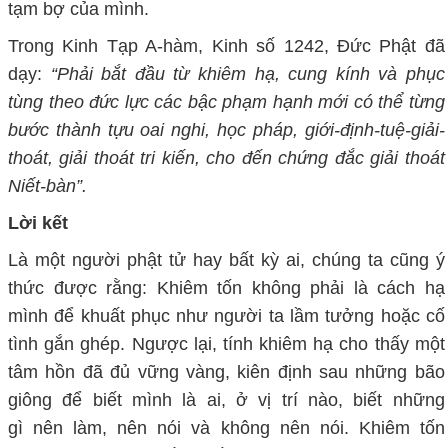
tạm bợ của mình.
Trong Kinh Tạp A-hàm,
K
inh số 1242, Đức Phật đã
dạy:
“
Phải bắt đầu từ khiêm hạ, cung kính và phục
tùng theo đức lực các bậc phạm hạnh mới có thể từng
bước thành tựu oai nghi, học pháp, giới-định-tuệ-giải-
thoát, giải thoát tri kiến, cho đến chứng đắc giải thoát
Niết-bàn
”
.
Lời kết
Là một người phật tử hay bất kỳ ai, chúng ta cũng ý
thức được rằng:
Khiêm tốn không phải là cách hạ
mình để khuất phục như người ta lầm tưởng hoặc cố
tình gắn ghép
. N
gược lại, tính khiêm hạ cho thấy một
tâm hồn đã đủ vững vàng, kiên định sau những bão
giông để biết mình là ai, ở vị trí nào, biết những
gì
nên
làm, nên nói và không nên nói
.
Khiêm tốn