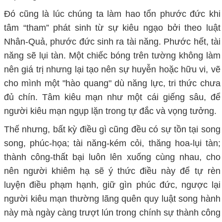
Đó cũng là lúc chúng ta làm
hao tổn phước
đức khi
tâm “tham” phát sinh từ sự kiêu ngạo bởi t
heo luật
Nhân
-Q
uả, phước đức sinh ra tài năng. Phước hết, tài
năng sẽ
lụi tàn
.
Một chiếc bóng trên tường không làm
nên giá trị nhưng lại tạo nên sự huyễn hoặc hữu vi,
vẽ
cho mình một "hào quang" dù năng lực, tri thức chưa
đủ chín. Tâm kiêu mạn như một cái giếng sâu, để
người kiêu mạn ngụp lặn trong tự đắc và vọng tưởng
.
Thế nhưng, bất kỳ điều gì cũng đều có sự tồn tại song
song, phúc-họa; tài năng-kém cỏi, thăng hoa-lụi tàn;
thành công-thất bại luôn lên xuống cùng nhau, cho
nên người khiêm hạ sẽ ý thức điều này để tự rèn
luyện điều phạm hạnh, giữ gìn phúc đức, ngược lại
người kiêu mạn thường lãng quên quy luật song hành
này mà ngày càng trượt lún trong chính sự thành công