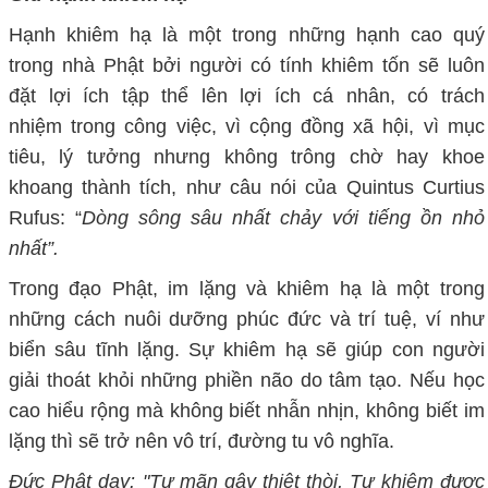
Hạnh khiêm hạ là một trong những hạnh cao quý
trong nhà Phật bởi người có tính khiêm tốn sẽ luôn
đặt lợi ích tập thể lên lợi ích cá nhân, có trách
nhiệm
trong công việc,
vì cộng đồng
xã hội, vì mục
tiêu, lý tưởng nhưng không
trông chờ hay
khoe
khoang thành tích,
như câu nói của
Quintus Curtius
Rufus
: “
Dòng sông
sâu nhất chảy với tiếng ồn nhỏ
nhấ
t”.
Trong đạo Phật, im lặng và khiêm hạ là một trong
những cách nuôi dưỡng phúc đức và trí tuệ, ví như
biển sâu tĩnh lặng. Sự khiêm hạ sẽ giúp con người
giải thoát khỏi những phiền não do tâm tạo.
Nếu học
cao hiểu rộng mà không biết
nhẫn nhịn
, không biết im
lặng thì sẽ trở nên vô trí, đường tu vô nghĩa.
Đức Phật dạy: "Tự mãn gây thiệt thòi, Tự khiêm được