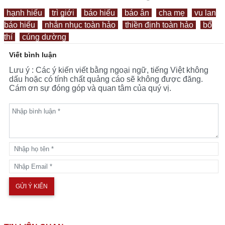
hạnh hiếu
trì giới
báo hiếu
báo ân
cha mẹ
vu lan
báo hiếu
nhẫn nhục toàn hảo
thiền định toàn hảo
bố
thí
cúng dường
Viết bình luận
Lưu ý : Các ý kiến viết bằng ngoại ngữ, tiếng Việt không
dấu hoặc có tính chất quảng cáo sẽ không được đăng.
Cám ơn sự đóng góp và quan tâm của quý vị.