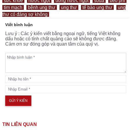
sức khỏe
nước ngọt
uống nước ngọt
soda
béo phì
tim mạch
bệnh ung thư
ung thư
tế bào ung thư
ung
thư có đáng sợ không
Viết bình luận
Lưu ý : Các ý kiến viết bằng ngoại ngữ, tiếng Việt không
dấu hoặc có tính chất quảng cáo sẽ không được đăng.
Cám ơn sự đóng góp và quan tâm của quý vị.
TIN LIÊN QUAN