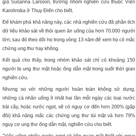
giả Susanna Larsson, trưởng nhóm nghiên cứu thuộc Viện
Karolinska ở Thụy Điển cho biết.
Để khám phá khả năng này, các nhà nghiên cứu đã phân tích
dữ liệu khảo sát về thói quen ăn uống của hơn 70.000 người
lớn; sau đó theo dõi họ trong vòng 13 năm để xem họ có mắc
chứng ung thư hay không.
Kết quả cho thấy, trong nhóm khảo sát chỉ có khoảng 150
người bị ung thư mật hoặc ống dẫn mật trong suốt thời gian
nghiên cứu.
Nhưng so với những người hoàn toàn không sử dụng,
những cá nhân uống ít nhất hai lần mỗi ngày các loại nước
trái cây, hoặc nước ngọt, sẽ có nguy cơ đến hơn 200% (gấp
đôi) khả năng mắc các chứng ung thư túi mật và hơn 79%
nguy cơ ung thư ống dẫn mật, nghiên cứu cho biết.
"Việc uống nhiều nước ngọt có liên quan mật thiết với nguy