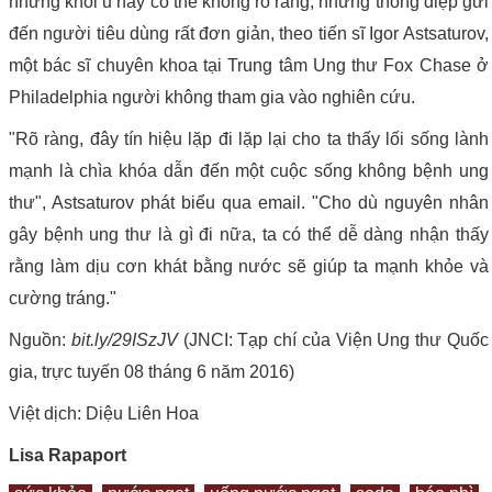
những khối u này có thể không rõ ràng, nhưng thông điệp gửi
đến người tiêu dùng rất đơn giản, theo tiến sĩ Igor Astsaturov,
một bác sĩ chuyên khoa tại Trung tâm Ung thư Fox Chase ở
Philadelphia người không tham gia vào nghiên cứu.
"Rõ ràng, đây tín hiệu lặp đi lặp lại cho ta thấy lối sống lành
mạnh là chìa khóa dẫn đến một cuộc sống không bệnh ung
thư", Astsaturov phát biểu qua email. "Cho dù nguyên nhân
gây bệnh ung thư là gì đi nữa, ta có thể dễ dàng nhận thấy
rằng làm dịu cơn khát bằng nước sẽ giúp ta mạnh khỏe và
cường tráng."
Nguồn:
bit.ly/29ISzJV
(JNCI: Tạp chí của Viện Ung thư Quốc
gia, trực tuyến 08 tháng 6 năm 2016)
Việt dịch: Diệu Liên Hoa
Lisa Rapaport