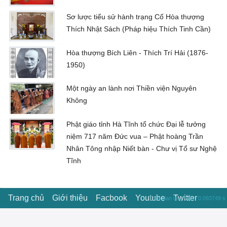
Sơ lược tiểu sử hành trạng Cố Hòa thượng
Thích Nhật Sách (Pháp hiệu Thích Tinh Cần)
Hòa thượng Bích Liên - Thích Trí Hải (1876-
1950)
Một ngày an lành nơi Thiền viện Nguyên
Không
Phật giáo tỉnh Hà Tĩnh tổ chức Đại lễ tưởng
niệm 717 năm Đức vua – Phật hoàng Trần
Nhân Tông nhập Niết bàn - Chư vị Tổ sư Nghệ
Tĩnh
Trang chủ
Giới thiệu
Facbook
Youtube
Twitter
Thời gian truy vấn : 0.093749 s