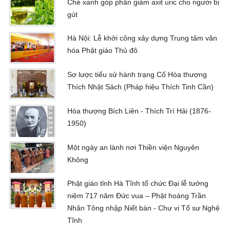
Chè xanh góp phần giảm axit uric cho người bị
gút
Hà Nội: Lễ khởi công xây dựng Trung tâm văn
hóa Phật giáo Thủ đô
Sơ lược tiểu sử hành trạng Cố Hòa thượng
Thích Nhật Sách (Pháp hiệu Thích Tinh Cần)
Hòa thượng Bích Liên - Thích Trí Hải (1876-
1950)
Một ngày an lành nơi Thiền viện Nguyên
Không
Phật giáo tỉnh Hà Tĩnh tổ chức Đại lễ tưởng
niệm 717 năm Đức vua – Phật hoàng Trần
Nhân Tông nhập Niết bàn - Chư vị Tổ sư Nghệ
Tĩnh