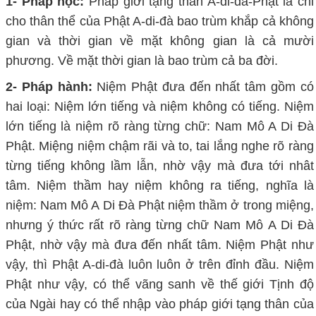
1- Pháp học:
Pháp giới tạng thân A-di-đà-Phật là chỉ
cho thân thể của Phật A-di-đà bao trùm khắp cả không
gian và thời gian về mặt không gian là cả mười
phương. Về mặt thời gian là bao trùm cả ba đời.
2- Pháp hành:
Niệm Phật đưa đến nhất tâm gồm có
hai loại: Niệm lớn tiếng và niệm không có tiếng. Niệm
lớn tiếng là niệm rõ ràng từng chữ: Nam Mô A Di Đà
Phật. Miệng niệm chậm rãi và to, tai lắng nghe rõ ràng
từng tiếng không lầm lẫn, nhờ vậy mà đưa tới nhât
tâm. Niệm thầm hay niệm không ra tiếng, nghĩa là
niệm: Nam Mô A Di Đà Phật niệm thầm ở trong miệng,
nhưng ý thức rất rõ ràng từng chữ Nam Mô A Di Đà
Phật, nhờ vậy mà đưa đến nhất tâm. Niệm Phật như
vậy, thì Phật A-di-đà luôn luôn ở trên đỉnh đầu. Niệm
Phật như vậy, có thể vãng sanh về thế giới Tịnh độ
của Ngài hay có thể nhập vào pháp giới tạng thân của