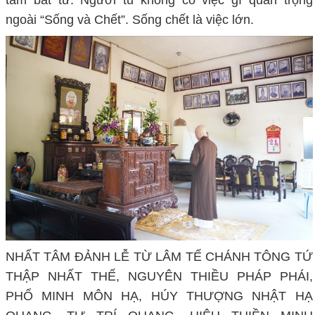
ngoài “Sống và Chết”. Sống chết là việc lớn.
NHẤT TÂM ĐẢNH LỄ TỪ LÂM TẾ CHÁNH TÔNG TỨ
THẬP NHẤT THẾ, NGUYÊN THIỀU PHÁP PHÁI,
PHỔ MINH MÔN HẠ, HÚY THƯỢNG NHẬT HẠ