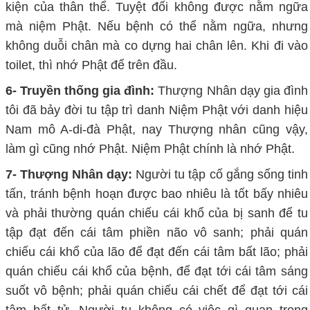
kiện của thân thể. Tuyệt đối không được nằm ngữa
mà niệm Phật. Nếu bệnh có thể nằm ngữa, nhưng
không duỗi chân mà co dựng hai chân lên. Khi đi vào
toilet, thì nhớ Phật để trên đầu.
6- Truyền thống gia đình:
Thượng Nhân dạy gia đình
tôi đã bảy đời tu tập trì danh Niệm Phật với danh hiệu
Nam mô A-di-đà Phật, nay Thượng nhân cũng vậy,
làm gì cũng nhớ Phật. Niệm Phật chính là nhớ Phật.
7- Thượng Nhân dạy:
Người tu tập cố gắng sống tinh
tấn, tránh bệnh hoạn được bao nhiêu là tốt bấy nhiêu
và phải thường quán chiếu cái khổ của bị sanh để tu
tập đạt đến cái tâm phiền não vô sanh; phải quán
chiếu cái khổ của lão để đạt đến cái tâm bất lão; phải
quán chiếu cái khổ của bệnh, để đạt tới cái tâm sáng
suốt vô bệnh; phải quán chiếu cái chết để đạt tới cái
tâm bất tử. Người tu không có việc gì quan trọng