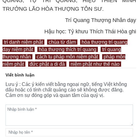
QUANG, TỰ TRÍ QUANG, HIỆU THIỀN MINH
TRƯỞNG LÃO HÒA THƯỢNG TÔN SƯ.
Trí Quang Thượng Nhân dạy
Hậu học: Tỷ khưu Thích Thái Hòa ghi
trì danh niệm phật
chùa từ đàm
hòa thượng trí quang
dạy niệm phật
hòa thượng thích trí quang
trí quang
thượng nhân
cách tu pháp môn niệm phật
pháp môn
niệm phật
đức phật a di đà
niệm phật như thế nào
Viết bình luận
Lưu ý : Các ý kiến viết bằng ngoại ngữ, tiếng Việt không
dấu hoặc có tính chất quảng cáo sẽ không được đăng.
Cám ơn sự đóng góp và quan tâm của quý vị.