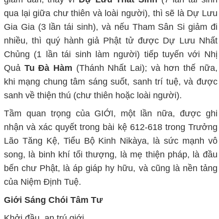
qua lại giữa chư thiên và loài người), thì sẽ là Dự Lưu
Gia Gia (3 lần tái sinh), và nếu Tham Sân Si giảm đi
nhiều, thì quý hành giả Phật tử được Dự Lưu Nhất
Chủng (1 lần tái sinh làm người) tiếp tuyến với Nhị
Quả
Tu Đà Hàm
(Thánh Nhất Lai); và hơn thế nữa,
khi mạng chung tâm sáng suốt, sanh trí tuệ, và được
sanh về thiện thú (chư thiên hoặc loài người).
Tầm quan trọng của GIỚI, một lần nữa, được ghi
nhận và xác quyết trong bài kệ 612-618 trong Trưởng
Lão Tăng Kệ, Tiểu Bộ Kinh Nikàya, là sức mạnh vô
song, là binh khí tối thượng, là mẹ thiện pháp, là đầu
bến chư Phật, là áp giáp hy hữu, và cũng là nền tảng
của Niệm Định Tuệ.
Giới Sáng Chói Tâm Tư
Khởi đầu, an trú giới,