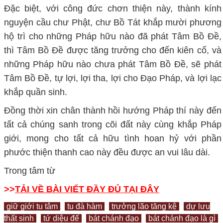
Đặc biệt, với công đức chơn thiện này, thành kính
nguyện cầu chư Phật, chư Bồ Tát khắp mười phương
hộ trì cho những Pháp hữu nào đã phát Tâm Bồ Đề,
thì Tâm Bồ Đề được tăng trưởng cho đến kiên cố, và
những Pháp hữu nào chưa phát Tâm Bồ Đề, sẽ phát
Tâm Bồ Đề, tự lợi, lợi tha, lợi cho Đạo Pháp, và lợi lạc
khắp quần sinh.
Đồng thời xin chân thành hồi hướng Pháp thí này đến
tất cả chúng sanh trong cõi đất này cùng khắp Pháp
giới, mong cho tất cả hữu tình hoan hỷ với phần
phước thiện thanh cao này đều được an vui lâu dài.
Trong tâm từ
>>
TẢI VỀ BÀI VIẾT ĐẦY ĐỦ TẠI ĐÂY
giữ giới tu tâm
tu đà hàm
trưởng lão tăng kệ
dự lưu
thất sinh
tứ diệu đế
bát chánh đạo
bát chánh đạo là gì