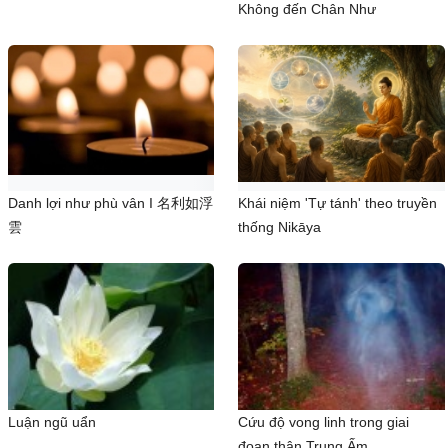
Không đến Chân Như
Danh lợi như phù vân I 名利如浮
Khái niệm 'Tự tánh' theo truyền
雲
thống Nikāya
Luận ngũ uẩn
Cứu độ vong linh trong giai
đọan thân Trung Ấm