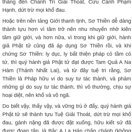
thẳng đến Chánh Trí Giải Thoát, Cứu Cánh Phạm
Hạnh, dứt trừ mọi khổ đau.
Hoặc trên nền tảng Giới thanh tịnh, Sơ Thiền dễ dàng
thành tựu hơn vì tâm trở nên nhu nhuyến nhờ kiên
tâm giữ giới, và hơn nữa, vì trong khi giữ giới, hành
giả Phật tử cũng đã áp dụng Sơ Thiền rồi, và khi
chứng Sơ Thiền: ly dục, ly bất thiện pháp có tầm có
tứ, thì quý hành giả Phật tử đạt được Tam Quả A Na
Hàm (Thánh Nhất Lai), và từ đây tuệ tri rằng, Sơ
Thiền là Pháp hữu vi do suy tư tác thành, và phàm
những gì do suy tư tác thành, thì vô thường, chịu sự
hoại diệt, nên khổ và vô ngã.
Do biết vậy, thấy vậy, và vững trú ở đấy, quý hành giả
Phật tử sẽ thành tựu Tuệ Giải Thoát, dứt trừ mọi khổ
đau, gánh nặng đã được đặt xuống, hữu kiết sử đã
được đoạn tận, là Bậc A La Hán chân chánh (không