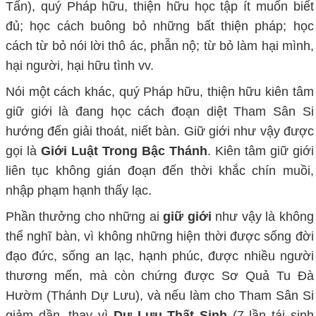
Tấn), quý Pháp hữu, thiện hữu học tập ít muốn biết
đủ; học cách buông bỏ những bất thiện pháp; học
cách từ bỏ nói lời thô ác, phẫn nộ; từ bỏ làm hại mình,
hại người, hại hữu tình vv.
Nói một cách khác, quý Pháp hữu, thiện hữu kiên tâm
giữ giới là đang học cách đoạn diệt Tham Sân Si
hướng đến giải thoát, niết bàn. Giữ giới như vậy được
gọi là
Giới Luật Trong Bậc Thánh
. Kiên tâm giữ giới
liên tục không gián đoạn đến thời khắc chín muồi,
nhập phạm hạnh thấy lạc.
Phần thưởng cho những ai
giữ giới
như vậy là không
thể nghĩ bàn, vì không những hiện thời được sống đời
đạo đức, sống an lạc, hạnh phúc, được nhiều người
thương mến, mà còn chứng được Sơ Quả Tu Đà
Hườm (Thánh Dự Lưu), và nếu làm cho Tham Sân Si
giảm dần, thay vì
Dự Lưu Thất Sinh
(7 lần tái sinh