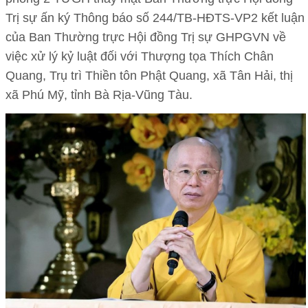
Trị sự ấn ký Thông báo số 244/TB-HĐTS-VP2 kết luận
của Ban Thường trực Hội đồng Trị sự GHPGVN về
việc xử lý kỷ luật đối với Thượng tọa Thích Chân
Quang, Trụ trì Thiền tôn Phật Quang, xã Tân Hải, thị
xã Phú Mỹ, tỉnh Bà Rịa-Vũng Tàu.