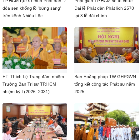
TP.HCM rực rỡ mùa Phật đản: 7
Phật giáo TP.HCM sẽ tổ chức
đóa sen khổng lồ 'bừng sáng'
Đại lễ Phật đản Phật lịch 2570
trên kênh Nhiêu Lộc
tại 3 lễ đài chính
HT. Thích Lệ Trang đảm nhiệm
Ban Hoằng pháp TW GHPGVN
Trưởng Ban Trị sự TP.HCM
tổng kết công tác Phật sự năm
nhiệm kỳ I (2026–2031)
2025