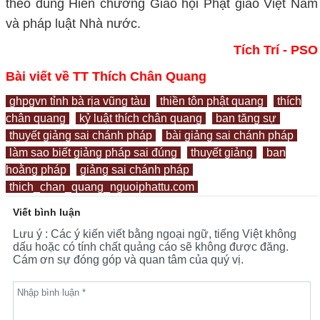
theo đúng Hiến chương Giáo hội Phật giáo Việt Nam
và pháp luật Nhà nước.
Tích Trí - PSO
Bài viết về TT Thích Chân Quang
ghpgvn tỉnh bà rịa vũng tàu
thiền tôn phật quang
thích
chân quang
kỷ luật thích chân quang
ban tăng sự
thuyết giảng sai chánh pháp
bài giảng sai chánh pháp
làm sao biết giảng pháp sai đúng
thuyết giảng
ban
hoằng pháp
giảng sai chánh pháp
thich_chan_quang_nguoiphattu.com
Viết bình luận
Lưu ý : Các ý kiến viết bằng ngoại ngữ, tiếng Việt không
dấu hoặc có tính chất quảng cáo sẽ không được đăng.
Cám ơn sự đóng góp và quan tâm của quý vị.