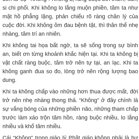
si chi phối. Khi không lo lắng muộn phiền, tâm ta như
mặt hồ phẳng lặng, phản chiếu rõ ràng chân lý của
cuộc đời. Khi không ôm đau bệnh tật, thì thân thể nhẹ
nhàng, tâm trí an nhiên.
Khi không tai họa bất ngờ, ta
sẽ
sống trong sự bình
an, biết ơn từng khoảnh khắc hiện tại. Khi ta không bị
vật chất ràng buộc, tâm trở nên tự tại, an lạc. Khi ta
không ganh đua so đo, lòng trở nên rộng lượng bao
dung.
Khi ta không chấp vào những hơn thua được mất, đời
trở nên nhẹ nhàng thong thả. “Không” ở đây chính là
sự vắng bóng của những phiền não, những tham chấp
trước làm xáo trộn tâm hồn, ràng buộc nhiều, lo lắng
nhiều và khổ tâm nhiều.
Cái “
K
hông” trong giáo lý Phật giáo không phải là hư