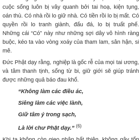
cuộc sống luôn bị vây quanh bởi tai hoạ, kiện tụng,
oán thù. Có nhà rồi lo giữ nhà. Có tiền rồi lo bị mất. Có
quyền rồi lo tranh giành, đấu đá, lo bị truất phế.
Những cái “
C
ó” này như những sợi dây vô hình ràng
buộc, kéo ta vào vòng xoáy của tham lam, sân hận, si
mê.
Đức Phật dạy rằng, nghiệp là gốc rễ của mọi tai ương,
và tâm thanh tịnh, sống từ bi, giữ giới sẽ giúp tránh
được những quả báo đau khổ.
“Không làm các điều ác,
Siêng làm các việc lành,
Giữ tâm ý trong sạch,
(6)
Là lời chư Phật dạy.”
Khi ta không còn gieo nhân bất thiện, không gây tổn