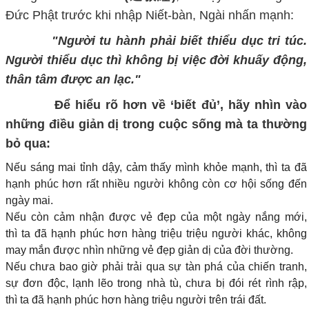
Đức Phật trước khi nhập Niết-bàn, Ngài nhấn mạnh:
"Người tu hành phải biết thiểu dục tri túc.
Người thiểu dục thì không bị việc đời khuấy động,
thân tâm được an lạc."
Để hiểu rõ hơn về ‘biết đủ’, hãy nhìn vào
những điều giản dị trong cuộc sống mà ta thường
bỏ qua:
Nếu sáng mai tỉnh dậy, cảm thấy mình khỏe mạnh, thì
ta
đã
hạnh phúc hơn rất nhiều người không còn cơ hội sống đến
ngày mai.
Nếu còn cảm nhận được vẻ đẹp của một ngày nắng mới,
thì
ta
đã hạnh phúc hơn hàng triệu
triệu
người khác
,
không
may mắn được nhìn những vẻ đẹp giản dị của đời thường.
Nếu chưa bao giờ phải trải qua sự tàn phá của chiến tranh,
sự đơn độc, lạnh lẽo trong nhà tù, chưa bị đói rét rình rập,
thì
ta
đã hạnh phúc hơn
hàng
triệu người trên trái đất.