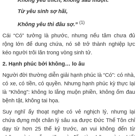
Từ yêu sinh sợ hãi,
(1)
Không yêu thì đâu sợ.”
Cái “
C
ó” tưởng là phước, nhưng nếu tâm chưa đủ
rộng lớn để
dung
chứa, nó sẽ trở thành nghiệp lực
kéo người trôi
lăn
trong vòng sinh tử.
2.
Hạnh phúc bởi không… lo âu
Người đời thường diễn giải hạnh phúc là “
C
ó”: có nhà,
có xe, có tiền, có quyền. Nhưng hạnh phúc kỳ thực lại
là “
K
hông”: không lo lắng muộn phiền, không ốm đau
bệnh tật, không tai họa.
Suy nghĩ ấy thoạt nghe có vẻ nghịch lý, nhưng lại
chứa đựng một chân lý sâu xa được Đức Thế
Tôn
chỉ
dạy từ hơn 25 thế kỷ trước
,
an vui không đến từ