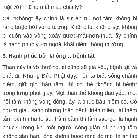
mặt với những mất mát, chia ly?
Cái “
K
hông” ấy chính là sự an trú nơi tâm không bị
ràng buộc bởi vọng tưởng. Không lo, không sợ, không
bị cuốn vào vòng xoáy được-mất-hơn-thua
,
ấy chính
là hạnh phúc vượt ngoài khái niệm thông thường.
3.
Hạnh phúc bởi không… bệnh tật
Thân này là vô thường, ai cũng sẽ già yếu, bệnh tật và
chết đi. Nhưng Đức Phật dạy, nếu ta biết sống chánh
niệm, giữ gìn thân tâm, thì có thể “không bị bệnh”
trong từng phút giây. Một thân thể không đau yếu, một
nội tâm không vọng động
,
ấy là phúc báu hiếm có. Có
người giàu sang nhưng thân bệnh triền miên, lại thêm
tâm bệnh như lo âu, trầm cảm thì làm sao gọi là hạnh
phúc? Trong khi một người sống giản dị nhưng tâm
không sân hận, lòng không buộc ràng đó mới là an lạc