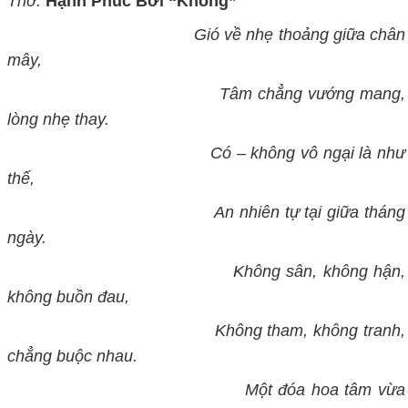
Thơ:
Hạnh Phúc Bởi “Không”
Gió về nhẹ thoảng giữa chân
mây,
Tâm chẳng vướng mang,
lòng nhẹ thay.
Có –
không
vô ngại là như
thế
,
An nhiên tự tại giữa tháng
ngày.
Không sân, không hận,
không buồn đau,
Không tham, không tranh,
chẳng buộc nhau.
Một đóa hoa tâm vừa