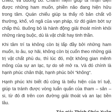
chiếu, và buông bỏ. Chánh niệm giúp ta nhận diện
được những ham muốn, phiền não đang hiện hữu
trong tâm. Quán chiếu giúp ta thấy rõ bản chất vô
thường, khổ, vô ngã của vạn pháp, từ đó giảm bớt sự
chấp thủ. Buông bỏ là hành động giải thoát mình khỏi
những ràng buộc, dù là vật chất hay tinh thần.
Khi tâm trí ta không còn bị lấp đầy bởi những ham
muốn, lo âu, sợ hãi, không còn bị cuốn theo những giá
trị vật chất phù du, thì lúc đó, một không gian mênh
mông của sự an lạc, tự do sẽ mở ra. Và đó chính là
hạnh phúc chân thật, hạnh phúc bởi "không".
Hạnh phúc khi biết đủ cũng là biểu hiện của trí tuệ,
giúp ta tránh được vòng luẩn quẩn của tham – sân –
si, từ đó đi trên con đường giải thoát và an lạc bền
lâu.
Tác giả: Thích Chúc Xuân