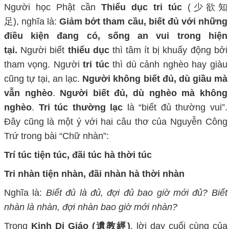
Người học Phật cần
Thiểu dục tri túc
(
少欲知
足
)
,
nghĩa là:
Giảm bớt tham cầu, biết đủ với những
điều kiện đang có, sống an vui trong hiện
tại.
Người biết
thiểu dục
thì tâm ít bị khuấy động bởi
tham vọng. Người
tri túc
thì dù cảnh nghèo hay giàu
cũng tự tại, an lạc.
Người không biết đủ, dù giầu mà
vẫn nghèo
.
Người biết đủ, dù nghèo mà không
nghèo
.
Tri túc thường lạc
là “biết đủ thường vui”.
Đây cũng là một ý với hai câu thơ của Nguyễn Công
Trứ trong bài “Chữ nhàn”:
Trí túc tiện túc, đãi túc hà thời túc
Tri nhàn tiện nhàn, đãi nhàn hà thời nhàn
Nghĩa là:
Biết đủ là đủ, đợi đủ bao giờ mới đủ? Biết
nhàn là nhàn, đợi nhàn bao giờ mới nhàn?
Trong
Kinh Di Giáo (
遺教經
)
,
lời dạy cuối cùng của