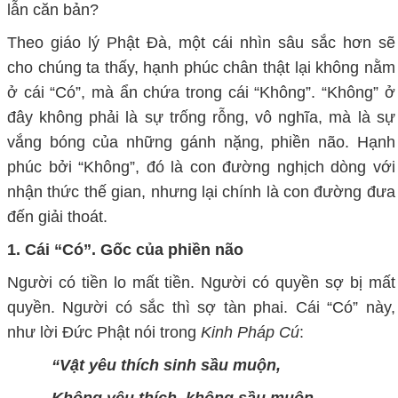
lẫn căn bản?
Theo giáo lý Phật Đà, một cái nhìn sâu sắc hơn sẽ
cho chúng ta thấy, hạnh phúc chân thật lại không nằm
ở cái “
C
ó”, mà ẩn chứa trong cái “
K
hông”. “Không” ở
đây không phải là sự trống rỗng, vô nghĩa, mà là sự
vắng bóng của những gánh nặng, phiền não. Hạnh
phúc bởi “
K
hông”
,
đó là con đường nghịch dòng với
nhận thức thế gian, nhưng lại chính là con đường đưa
đến giải thoát.
1.
Cái “Có”
.
Gốc của phiền não
Người có tiền lo mất tiền. Người có quyền sợ bị mất
quyền. Người có sắc thì sợ tàn phai. Cái “
C
ó” này,
như lời Đức Phật nói trong
Kinh Pháp Cú
:
“Vật yêu thích sinh sầu muộn,
Không yêu thích, không sầu muộn.