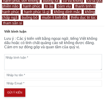
hạnh phúc bởi không
buông xả
có và không
có là gốc
phiền não
hạnh phúc
lo âu
bám víu
thanh tịnh là
hạnh phúc
hạnh phúc là gì
không dính mắc
không
chấp ngã
buông bỏ
muốn ít biết đủ
thiểu dục tri túc
tham sân si
Viết bình luận
Lưu ý : Các ý kiến viết bằng ngoại ngữ, tiếng Việt không
dấu hoặc có tính chất quảng cáo sẽ không được đăng.
Cám ơn sự đóng góp và quan tâm của quý vị.