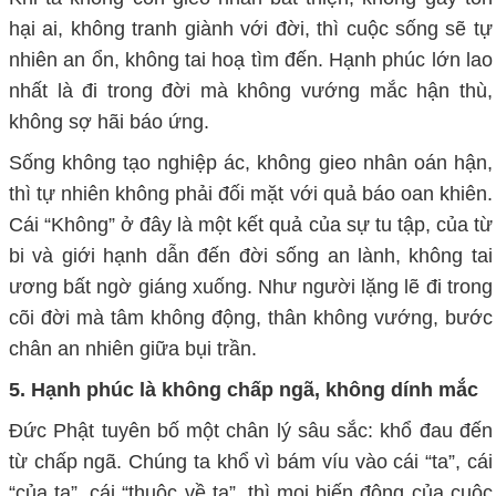
hại ai, không tranh giành với đời, thì cuộc sống sẽ tự
nhiên an ổn, không tai hoạ tìm đến. Hạnh phúc lớn lao
nhất là đi trong đời mà không vướng mắc hận thù,
không sợ hãi báo ứng.
Sống không tạo nghiệp ác, không gieo nhân oán hận,
thì tự nhiên không phải đối mặt với quả báo oan khiên.
Cái “
K
hông” ở đây là một kết quả của sự tu tập, của từ
bi và giới hạnh dẫn đến đời sống an lành, không tai
ương bất ngờ giáng xuống. Như người lặng lẽ đi trong
cõi đời mà tâm không động, thân không vướng, bước
chân an nhiên giữa bụi trần.
5.
Hạnh phúc là không chấp ngã, không dính mắc
Đức Phật tuyên bố một chân lý sâu sắc: khổ đau đến
từ chấp ngã. Chúng ta khổ vì bám víu vào cái “ta”, cái
“của ta”, cái “thuộc về ta”, thì mọi biến động của cuộc