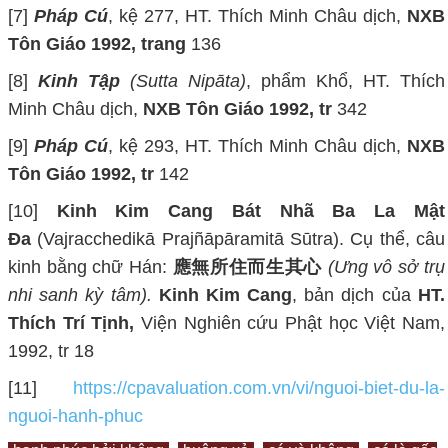
[
7
]
Pháp Cú
, kệ 277, HT. Thích Minh Châu dịch,
NXB
Tôn Giáo 1992, trang
136
[
8
]
Kinh Tập
(Sutta Nipāta)
, phẩm Khổ, HT. Thích
Minh Châu dịch,
NXB Tôn Giáo 1992, tr
342
[
9
]
Pháp Cú
, kệ 293, HT. Thích Minh Châu dịch,
NXB
Tôn Giáo 1992, tr
142
[10]
Kinh Kim Cang Bát Nhã Ba La Mật
Đa
(Vajracchedikā Prajñāpāramitā Sūtra). Cụ thể, câu
kinh bằng chữ Hán:
應無所住而生其心
(Ưng vô sở trụ
nhi sanh kỳ tâm)
.
Kinh Kim Cang
, bản dịch của
HT.
Thích Trí Tịnh
,
Viện Nghiên cứu Phật học Việt Nam,
1992
,
tr 18
[11]
https://cpavaluation.com.vn/vi/nguoi-biet-du-la-
nguoi-hanh-phuc