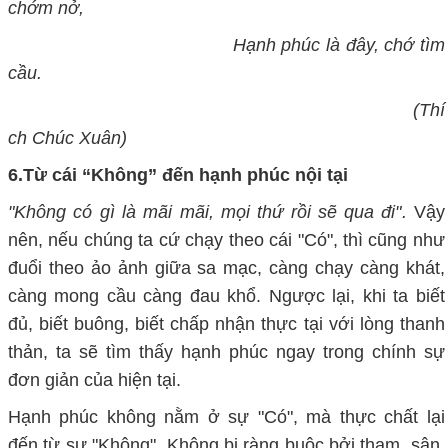
chớm
nở
,
Hạnh phúc là đây, chớ tìm
cầu.
(Thí
ch Chúc Xuân)
6.
Từ cái “
K
hông” đến hạnh phúc nội tại
"Không có gì là mãi mãi, mọi thứ rồi sẽ qua đi"
.
Vậy
nên, nếu chúng ta cứ chạy theo cái "
C
ó", thì cũng như
đuổi theo ảo ảnh giữa sa mạc, càng chạy càng khát,
càng mong cầu càng đau khổ. Ngược lại, khi ta biết
đủ, biết buông, biết chấp nhận thực tại với lòng thanh
thản, ta sẽ tìm thấy hạnh phúc ngay trong chính sự
đơn giản của hiện tại.
Hạnh phúc không nằm ở sự "
C
ó", mà thực chất lại
đến từ sự "
K
hông". Không bị ràng buộc bởi tham, sân,