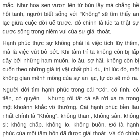
mắc. Như hoa sen vươn lên từ bùn lầy mà chẳng hề
hôi tanh, người biết sống với "Không" sẽ tìm thấy an
lạc giữa cuộc đời uế trược, đó chính là lúc ta thật sự
được sống trong niềm vui của sự giải thoát.
Hạnh phúc thực sự không phải là việc tích lũy thêm,
mà là việc vứt bỏ bớt. Khi tâm trí ta không còn bị lấp
đầy bởi những ham muốn, lo âu, sợ hãi, không còn bị
cuốn theo những giá trị vật chất phù du, thì lúc đó, một
không gian mênh mông của sự an lạc, tự do sẽ mở ra.
Người đời tìm hạnh phúc trong cái “
C
ó”
,
có tình, có
tiền, có quyền… Nhưng rồi tất cả sẽ rời xa ta trong
một khoảnh khắc vô thường. Cái hạnh phúc bền lâu
nhất chính là “
K
hông”: không tham, không sân, không
si; không chấp, không lo, không buồn. Đó là hạnh
phúc của một tâm hồn đã được giải thoát. Và đó chính