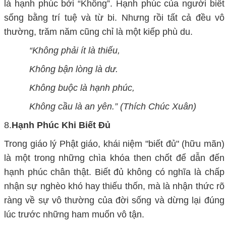
là hạnh phúc bởi “
K
hông”
. H
ạnh phúc của người biết
sống bằng trí tuệ và từ bi.
Nhưng rồi tất cả đều vô
thường, trăm năm cũng chỉ là một kiếp phù du.
“Không phải ít là thiếu,
Không bận lòng là dư.
Không buộc là hạnh phúc,
Không cầu là an yên.” (Thích Chúc Xuân)
8.
Hạnh Phúc Khi Biết Đủ
Trong giáo lý Phật giáo, khái niệm "biết đủ" (hữu mãn)
là một trong những chìa khóa then chốt để dẫn đến
hạnh phúc chân thật. Biết đủ không có nghĩa là chấp
nhận sự nghèo khó hay thiếu thốn, mà là nhận thức rõ
ràng về sự vô thường của đời sống và dừng lại đúng
lúc trước những ham muốn vô tận.