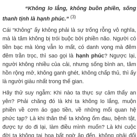
“Không lo lắng, không buồn phiền, sống
(3)
thanh tịnh là hạnh phúc
.
”
Cái “
K
hông” ấy không phải là sự trống rỗng vô nghĩa,
mà là tâm không bị trói buộc bởi phiền não. Người có
tiền bạc mà lòng vẫn lo mất, có danh vọng mà đêm
đêm trằn trọc, thì sao gọi là
hạnh phúc
? Ngược lại,
người không nhiều của cải, nhưng sống bình an, tâm
hồn rộng mở, không ganh ghét, không chấp thủ, thì ấy
là người giàu nhất trong thế gian.
Hãy thử suy ngẫm: Khi nào ta thực sự cảm thấy an
yên? Phải chăng đó là khi ta không lo lắng, muộn
phiền về cơm áo gạo tiền, về những mối quan hệ
phức tạp? Là khi thân thể ta không ốm đau, bệnh tật,
được tự do đi lại, làm điều mình muốn? Là khi cuộc
đời ta không tai họa bất ngờ ập đến, không phải đối