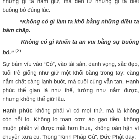
những gì ta nắm giữ, mà đến từ những gì ta biết
buông bỏ đúng lúc.
“Không có gì làm ta khổ bằng những điều ta
bám chấp.
Không có gì khiến ta an vui bằng sự buông
(2)
bỏ.”
Sự bám víu vào “
C
ó”
,
vào tài sản, danh vọng, sắc đẹp,
tuổi trẻ giống như giữ một khối băng trong tay: càng
nắm chặt càng lạnh buốt, mà cuối cùng vẫn tan. Hạnh
phúc thế gian là như thế
,
tưởng như nắm được,
nhưng không thể giữ lâu.
Hạnh phúc
không phải vì có mọi thứ, mà là không
còn nỗi lo. Không lo toan cơm áo gạo tiền, không
muộn phiền vì được mất hơn thua, không oán hận vì
chuyện xưa cũ. Trong “Kinh Pháp Cú”, Đức Phật dạy: