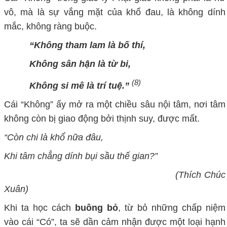
vô, mà là sự vắng mặt của khổ đau, là không dính
mắc, không ràng buộc.
“Không tham lam là bố thí,
Không sân hận là từ bi,
(8)
Không si mê là trí tuệ.”
Cái “
K
hông” ấy mở ra một chiều sâu nội tâm, nơi tâm
không còn bị giao động bởi thịnh suy, được mất.
“Còn chi là khổ nữa đâu,
Khi tâm chẳng dính bụi sầu thế gian?”
(Thích Chúc
Xuân)
Khi ta học cách
buông bỏ
, từ bỏ những chấp niệm
vào cái “
C
ó”, ta sẽ dần cảm nhận được một loại hạnh