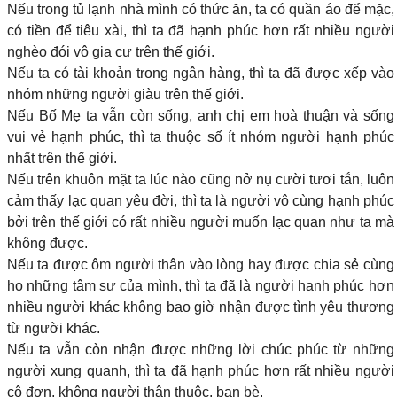
Nếu trong tủ lạnh nhà
mình
có thức ăn,
ta
có quần áo để mặc,
có tiền để tiêu xài, thì
ta
đã hạnh phúc hơn rất nhiều người
nghèo đói vô gia cư trên thế giới.
Nếu
ta
có tài khoản trong ngân hàng, thì
ta
đã được xếp vào
nhóm những người giàu
trên
thế giới.
Nếu Bố Mẹ
ta
vẫn còn sống,
anh chị em hoà thuận
và sống
vui vẻ hạnh phúc, thì
ta
thuộc số ít nhóm người hạnh phúc
nhất trên thế giới.
Nếu trên khuôn mặt
ta
lúc nào cũng nở nụ cười tươi tắn, luôn
cảm thấy lạc quan yêu đời, thì
ta
là người vô cùng hạnh phúc
bởi trên thế giới có rất nhiều người muốn lạc quan như
ta
mà
không được.
Nếu
ta
được ôm người thân vào lòng hay được chia sẻ cùng
họ những tâm sự của mình, thì
ta
đã là người hạnh phúc hơn
nhiều người khác không bao giờ nhận được tình yêu thương
từ người khác.
Nếu
ta
vẫn còn nhận được những lời chúc phúc từ những
người xung quanh, thì
ta
đã hạnh phúc hơn rất nhiều người
cô đơn, không người thân thuộc, bạn bè.