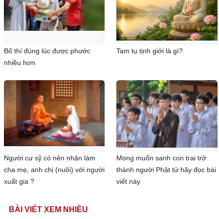
Bố thí đúng lúc được phước
Tam tụ tịnh giới là gì?
nhiều hơn
Người cư sỹ có nên nhận làm
Mong muốn sanh con trai trở
cha mẹ, anh chị (nuôi) với người
thành người Phật tử hãy đọc bài
xuất gia ?
viết này
BÀI VIẾT XEM NHIỀU