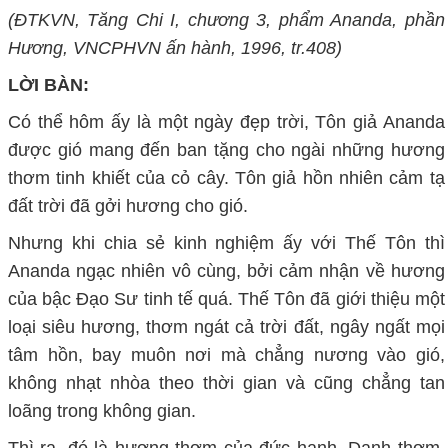
(ĐTKVN, Tăng Chi I, chương 3, phẩm Ananda, phần
Hương, VNCPHVN ấn hành, 1996, tr.408)
LỜI BÀN:
Có thể hôm ấy là một ngày đẹp trời, Tôn giả Ananda
được gió mang đến ban tặng cho ngài những hương
thơm tinh khiết của cỏ cây. Tôn giả hồn nhiên cảm tạ
đất trời đã gởi hương cho gió.
Nhưng khi chia sẻ kinh nghiệm ấy với Thế Tôn thì
Ananda ngạc nhiên vô cùng, bởi cảm nhận về hương
của bậc Đạo Sư tinh tế quá. Thế Tôn đã giới thiệu một
loại siêu hương, thơm ngát cả trời đất, ngây ngất mọi
tâm hồn, bay muôn nơi mà chẳng nương vào gió,
không nhạt nhòa theo thời gian và cũng chẳng tan
loãng trong không gian.
Thì ra, đó là hương thơm của đức hạnh. Danh thơm,