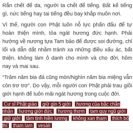
Rắn chết để da, người ta chết để tiếng. Bất kể tiếng
gì, nức tiếng hay tai tiếng đều bay khắp muôn nơi.
Vì thế, người con Phật luôn nỗ lực phấn đấu để tự
hoàn thiện mình, tỏa ngát hương đức hạnh. Phải
hướng về nương tựa Tam bảo để được soi đường, chỉ
lối và dẫn dắt nhằm tránh xa những điều xấu ác, bất
thiện, không làm ô danh cho mình và cho đời, hôm
nay và mai sau.
“Trăm năm bia đá cũng mòn/Nghìn năm bia miệng vẫn
còn trơ trơ”. Do vậy, mỗi người con Phật phải trau giồi
giới hạnh để luôn mãi ngát hương trong cuộc đời.
Cư sĩ Phật giáo
giữ gìn 5 giới
hương của bậc chân
nhân
hương giới đức
hương thơm
tam quy ngũ giới
giữ giới
tâm tính hiền lương
không xan tham
thích bố
thí
tham lam
vesàli