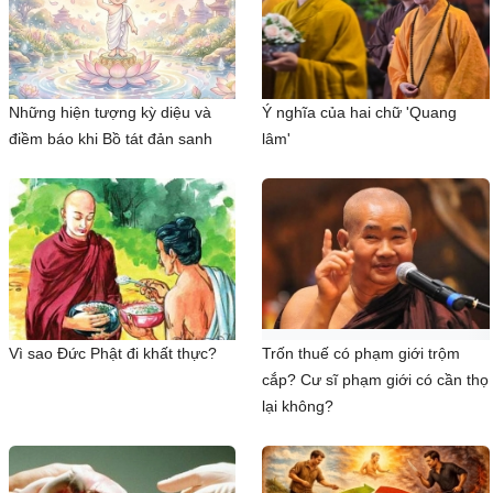
Những hiện tượng kỳ diệu và
Ý nghĩa của hai chữ 'Quang
điềm báo khi Bồ tát đản sanh
lâm'
Vì sao Đức Phật đi khất thực?
Trốn thuế có phạm giới trộm
cắp? Cư sĩ phạm giới có cần thọ
lại không?