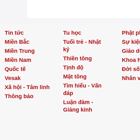
Tin tức
Tu học
Phật p
Miền Bắc
Tuổi trẻ - Nhật
Sự kiệ
ký
Miền Trung
Giáo d
Thiền tông
Miền Nam
Khoa 
Tịnh độ
Quốc tế
Đời s
Mật tông
Vesak
Nhân v
Tìm hiểu - Vấn
Xã hội - Tâm linh
đáp
Thông báo
Luận đàm -
Giảng kinh