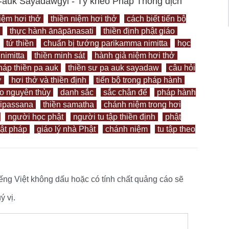
Pa-auk Sayadawgyi - Tỳ kheo Pháp Thông dịch
iệm hơi thở
thiền niệm hơi thở
cách biết tiến bộ
thực hành ānāpānasati
thiền định phật giáo
tứ thiền
chuẩn bị tướng parikamma nimitta
học
nimitta
thiền minh sát
hành giả niệm hơi thở
áp thiền pa auk
thiền sư pa auk sayadaw
câu hỏi
ở
hơi thở và thiền định
tiến bộ trong pháp hành
áo nguyên thủy
danh sắc
sắc chân đế
pháp hành
vipassana
thiền samatha
chánh niệm trong hơi
người học phật
người tu tập thiền định
phật
hật pháp
giáo lý nhà Phật
chánh niệm
tu tập theo
tiếng Việt không dấu hoặc có tính chất quảng cáo sẽ
 vị.