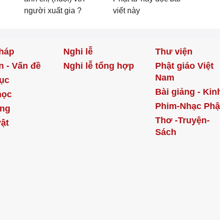
người xuất gia ?
viết này
háp
Nghi lễ
Thư viện
n - Vấn đề
Nghi lễ tổng hợp
Phật giáo Việt
Nam
ục
Bài giảng - Kin
học
Phim-Nhạc Phậ
ống
Thơ -Truyện-
ật
Sách