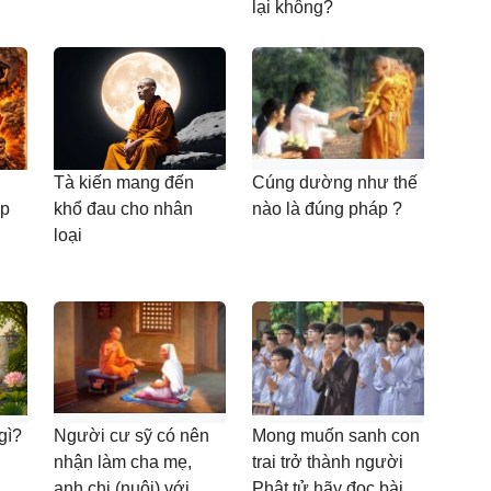
lại không?
Tà kiến mang đến
Cúng dường như thế
ệp
khổ đau cho nhân
nào là đúng pháp ?
loại
 gì?
Người cư sỹ có nên
Mong muốn sanh con
nhận làm cha mẹ,
trai trở thành người
anh chị (nuôi) với
Phật tử hãy đọc bài