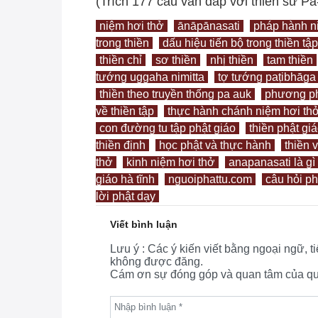
(Trích 177 câu vấn đáp với thiền sư 
niệm hơi thở
ānāpānasati
pháp hành n
trong thiền
dấu hiệu tiến bộ trong thiền tập
thiền chỉ
sơ thiền
nhị thiền
tam thiền
tướng uggaha nimitta
tợ tướng paṭibhāga 
thiền theo truyền thống pa auk
phương ph
về thiền tập
thực hành chánh niệm hơi th
con đường tu tập phật giáo
thiền phật gi
thiền định
học phật và thực hành
thiền 
thở
kinh niệm hơi thở
anapanasati là gì
giáo hà tĩnh
nguoiphattu.com
câu hỏi p
lời phật dạy
Viết bình luận
Lưu ý : Các ý kiến viết bằng ngoại ngữ, 
không được đăng.
Cám ơn sự đóng góp và quan tâm của quý