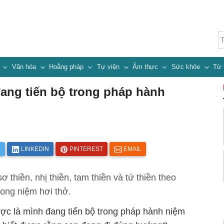
n
Văn hóa
Hoằng pháp
Tự viện
Ẩm thực
Sức khỏe
Từ 
đang tiến bộ trong pháp hành
R
LINKEDIN
PINTEREST
EMAIL
 thiền, nhị thiền, tam thiền và tứ thiền theo
rong niệm hơi thở.
ược là mình đang tiến bộ trong pháp hành niệm