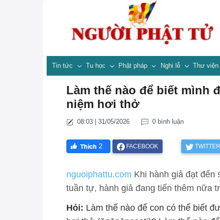
Tin tức
Tu học
Phật pháp
Nghi lễ
Thư việ
Làm thế nào để biết mình 
niệm hơi thở
08:03 | 31/05/2026
0 bình luận
2
FACEBOOK
TWITTE
nguoiphattu.com
Khi hành giả đạt đến sơ
tuần tự, hành giả đang tiến thêm nữa t
Hỏi:
Làm thế nào để con có thể biết đ