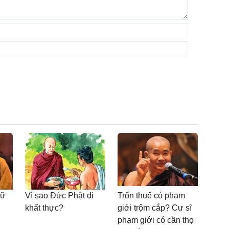
hữ
Vì sao Đức Phật đi
Trốn thuế có phạm
khất thực?
giới trộm cắp? Cư sĩ
phạm giới có cần thọ