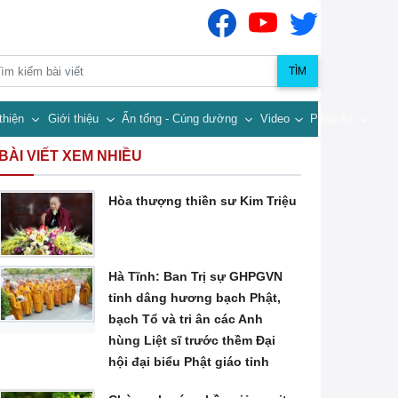
TÌM
thiện
Giới thiệu
Ấn tống - Cúng dường
Video
Pháp âm
BÀI VIẾT XEM NHIỀU
Hòa thượng thiền sư Kim Triệu
Hà Tĩnh: Ban Trị sự GHPGVN
tỉnh dâng hương bạch Phật,
bạch Tổ và tri ân các Anh
hùng Liệt sĩ trước thềm Đại
hội đại biểu Phật giáo tỉnh