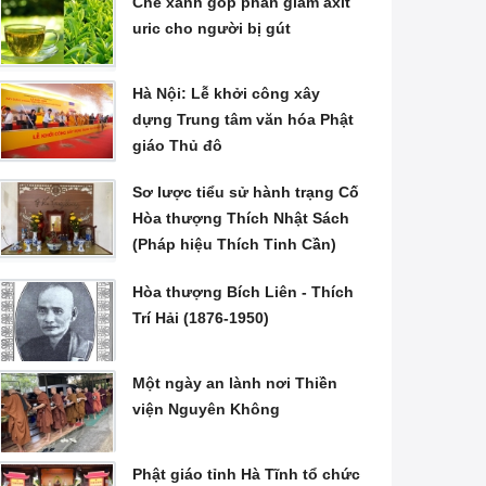
Chè xanh góp phần giảm axit
uric cho người bị gút
Hà Nội: Lễ khởi công xây
dựng Trung tâm văn hóa Phật
giáo Thủ đô
Sơ lược tiểu sử hành trạng Cố
Hòa thượng Thích Nhật Sách
(Pháp hiệu Thích Tinh Cần)
Hòa thượng Bích Liên - Thích
Trí Hải (1876-1950)
Một ngày an lành nơi Thiền
viện Nguyên Không
Phật giáo tỉnh Hà Tĩnh tổ chức