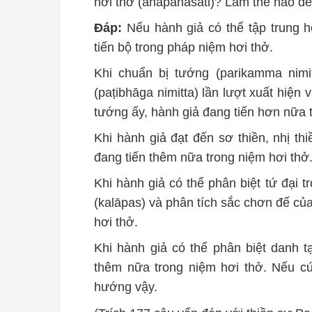
hơi thở (ānāpānasati)? Làm thế nào đ
Đáp:
Nếu hành giả có thể tập trung 
tiến bộ trong pháp niệm hơi thở.
Khi chuẩn bị tướng (parikamma nimit
(paṭibhāga nimitta) lần lượt xuất hiện
tướng ấy, hành giả đang tiến hơn nữa 
Khi hành giả đạt đến sơ thiền, nhị thi
đang tiến thêm nữa trong niệm hơi thở
Khi hành giả có thể phân biệt tứ đại 
(kalāpas) và phân tích sắc chơn đế củ
hơi thở.
Khi hành giả có thể phân biệt danh t
thêm nữa trong niệm hơi thở. Nếu cứ
hướng vậy.