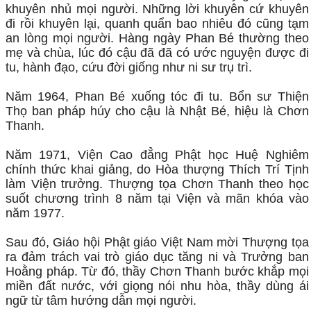
khuyên nhủ mọi người. Những lời khuyên cứ khuyên
đi rồi khuyên lại, quanh quẩn bao nhiêu đó cũng tạm
an lòng mọi người. Hàng ngày Phan Bé thường theo
mẹ và chùa, lúc đó cậu đã đã có ước nguyện được đi
tu, hành đạo, cứu đời giống như ni sư trụ trì.
Năm 1964, Phan Bé xuống tóc đi tu. Bổn sư Thiện
Thọ ban pháp húy cho cậu là Nhật Bé, hiệu là Chơn
Thanh.
Năm 1971, Viện Cao đẳng Phật học Huệ Nghiêm
chính thức khai giảng, do Hòa thượng Thích Trí Tịnh
làm Viện trưởng. Thượng tọa Chơn Thanh theo học
suốt chương trình 8 năm tại Viện và mãn khóa vào
năm 1977.
Sau đó, Giáo hội Phật giáo Việt Nam mời Thượng tọa
ra đảm trách vai trò giáo dục tăng ni và Trưởng ban
Hoằng pháp. Từ đó, thầy Chơn Thanh bước khắp mọi
miền đất nước, với giọng nói nhu hòa, thầy dùng ái
ngữ từ tâm hướng dẫn mọi người.