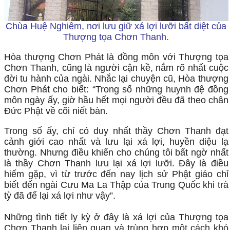
Chùa Huệ Nghiêm, nơi lưu giữ xá lợi lưỡi bất diệt của
Thượng tọa Chơn Thanh.
Hòa thượng Chơn Phát là đồng môn với Thượng tọa
Chơn Thanh, cũng là người cận kề, nắm rõ nhất cuộc
đời tu hành của ngài. Nhắc lại chuyện cũ, Hòa thượng
Chơn Phát cho biết: “Trong số những huynh đệ đồng
môn ngày ấy, giờ hầu hết mọi người đều đã theo chân
Đức Phật về cõi niết bàn.
Trong số ấy, chỉ có duy nhất thầy Chơn Thanh đạt
cảnh giới cao nhất và lưu lại xá lợi, huyền diệu lạ
thường. Nhưng điều khiến cho chúng tôi bất ngờ nhất
là thầy Chơn Thanh lưu lại xá lợi lưỡi. Đây là điều
hiếm gặp, vì từ trước đến nay lịch sử Phật giáo chỉ
biết đến ngài Cưu Ma La Thập của Trung Quốc khi trà
tỳ đã để lại xá lợi như vậy”.
Những tình tiết ly kỳ ở đây là xá lợi của Thượng tọa
Chơn Thanh lại liên quan và trùng hợp một cách khó