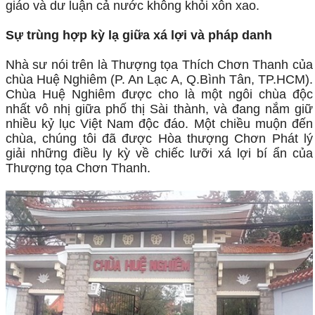
giáo và dư luận cả nước không khỏi xôn xao.
Sự trùng hợp kỳ lạ giữa xá lợi và pháp danh
Nhà sư nói trên là Thượng tọa Thích Chơn Thanh của
chùa Huệ Nghiêm (P. An Lạc A, Q.Bình Tân, TP.HCM).
Chùa Huệ Nghiêm được cho là một ngôi chùa độc
nhất vô nhị giữa phố thị Sài thành, và đang nắm giữ
nhiều kỷ lục Việt Nam độc đáo. Một chiều muộn đến
chùa, chúng tôi đã được Hòa thượng Chơn Phát lý
giải những điều ly kỳ về chiếc lưỡi xá lợi bí ẩn của
Thượng tọa Chơn Thanh.