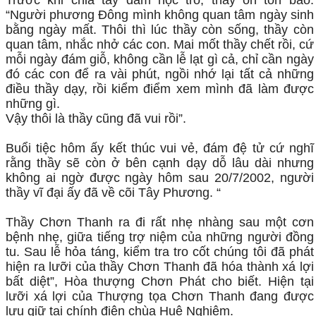
“Người phương Đông mình không quan tâm ngày sinh
bằng ngày mất. Thôi thì lúc thầy còn sống, thầy còn
quan tâm, nhắc nhở các con. Mai mốt thầy chết rồi, cứ
mỗi ngày đám giỗ, không cần lễ lạt gì cả, chỉ cần ngày
đó các con để ra vài phút, ngồi nhớ lại tất cả những
điều thầy dạy, rồi kiểm điểm xem mình đã làm được
những gì.
Vậy thôi là thầy cũng đã vui rồi”.
Buổi tiệc hôm ấy kết thúc vui vẻ, đám đệ tử cứ nghĩ
rằng thầy sẽ còn ở bên cạnh dạy dỗ lâu dài nhưng
không ai ngờ được ngày hôm sau 20/7/2002, người
thầy vĩ đại ấy đã về cõi Tây Phương. “
Thầy Chơn Thanh ra đi rất nhẹ nhàng sau một cơn
bệnh nhẹ, giữa tiếng trợ niệm của những người đồng
tu. Sau lễ hỏa táng, kiểm tra tro cốt chúng tôi đã phát
hiện ra lưỡi của thầy Chơn Thanh đã hóa thành xá lợi
bất diệt”, Hòa thượng Chơn Phát cho biết. Hiện tại
lưỡi xá lợi của Thượng tọa Chơn Thanh đang được
lưu giữ tại chính điện chùa Huệ Nghiêm.