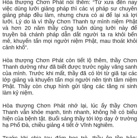
Hòa thượng Chơn Phát nói thêm: “Từ xưa đến nay
việc dùng lưỡi giảng pháp thì các vị pháp sư chuyên
giảng pháp đều làm, nhưng chưa có ai để lại xá lợi
lưỡi. Lý do là vì thầy Chơn Thanh tự mình niệm Phật
và hơn 20 năm thầy cũng luôn dùng lưỡi này để
truyền bá chánh pháp dẫn dắt người ta ra khỏi bến
mê, khuyến tấn mọi người niệm Phật, mau thoát khỏi
cảnh khổ”.
Hòa thượng Chơn Phát còn tiết lộ thêm, thầy Chơn
Thanh dường như đã biết được trước ngày vãng sanh
của mình. Trước khi mất, thầy đã có lời từ giã tại các
lớp giảng và khuyến tấn mọi người nên tịnh tâm niệm
Phật. Thầy còn chụp hình gửi tặng các tăng ni sinh
làm kỷ niệm.
Hòa thượng Chơn Phát nhớ lại, lúc ấy thầy Chơn
Thanh vẫn khỏe mạnh, tinh nhanh, không hề có biểu
hiện của bệnh tật. Buổi sáng thầy tới lớp dạy ở trường
hạ Phổ Đà, chiều giảng 4 tiết ở Vĩnh Nghiêm.
Trước khi chia tay đám học trò, thầy ôn tồn bảo: