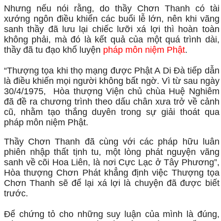
Nhưng nếu nói rằng, do thầy Chơn Thanh có tài
xướng ngôn điều khiển các buổi lễ lớn, nên khi vãng
sanh thầy đã lưu lại chiếc lưỡi xá lợi thì hoàn toàn
không phải, mà đó là kết quả của một quá trình dài,
thầy đã tu đạo khổ luyện
pháp môn niệm Phật
.
“Thượng tọa khi thọ mạng được Phật A Di Đà tiếp dẫn
là điều khiến mọi người không bất ngờ. Vì từ sau ngày
30/4/1975, Hòa thượng Viện chủ chùa Huệ Nghiêm
đã đề ra chương trình theo dấu chân xưa trở về cảnh
cũ, nhằm tạo thắng duyên trong sự giải thoát qua
pháp môn niệm Phật.
Thầy Chơn Thanh đã cùng với các pháp hữu luân
phiên nhập thất tịnh tu, một lòng phát nguyện vãng
sanh về cõi Hoa Liên, là nơi Cực Lạc ở Tây Phương”,
Hòa thượng Chơn Phát khẳng định việc Thượng tọa
Chơn Thanh sẽ để lại xá lợi là chuyện đã được biết
trước.
Để chứng tỏ cho những suy luận của mình là đúng,