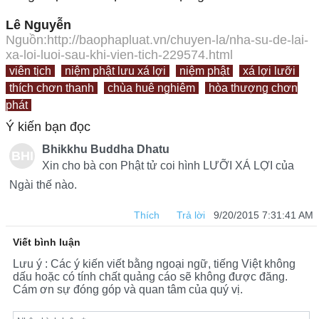
Lê Nguyễn
Nguồn:http://baophapluat.vn/chuyen-la/nha-su-de-lai-
xa-loi-luoi-sau-khi-vien-tich-229574.html
viên tịch
niệm phật lưu xá lợi
niệm phật
xá lợi lưỡi
thích chơn thanh
chùa huê nghiêm
hòa thượng chơn
phát
Ý kiến bạn đọc
Bhikkhu Buddha Dhatu
BHI
Xin cho bà con Phật tử coi hình LƯỠI XÁ LỢI của
KK
Ngài thế nào.
HU
Thích
Trả lời
9/20/2015 7:31:41 AM
BU
Viết bình luận
DD
Lưu ý : Các ý kiến viết bằng ngoại ngữ, tiếng Việt không
dấu hoặc có tính chất quảng cáo sẽ không được đăng.
HA
Cám ơn sự đóng góp và quan tâm của quý vị.
DH