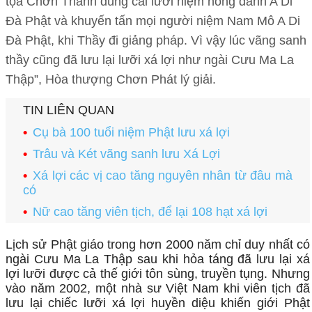
tọa Chơn Thanh dùng cái lưỡi niệm hồng danh A Di
Đà Phật và khuyến tấn mọi người niệm Nam Mô A Di
Đà Phật, khi Thầy đi giảng pháp. Vì vậy lúc vãng sanh
thầy cũng đã lưu lại lưỡi xá lợi như ngài Cưu Ma La
Thập”, Hòa thượng Chơn Phát lý giải.
TIN LIÊN QUAN
Cụ bà 100 tuổi niệm Phật lưu xá lợi
Trâu và Két vãng sanh lưu Xá Lợi
Xá lợi các vị cao tăng nguyên nhân từ đâu mà
có
Nữ cao tăng viên tịch, để lại 108 hạt xá lợi
Lịch sử Phật giáo trong hơn 2000 năm chỉ duy nhất có
ngài Cưu Ma La Thập sau khi hỏa táng đã lưu lại xá
lợi lưỡi được cả thế giới tôn sùng, truyền tụng. Nhưng
vào năm 2002, một nhà sư Việt Nam khi viên tịch đã
lưu lại chiếc lưỡi xá lợi huyền diệu khiến giới Phật