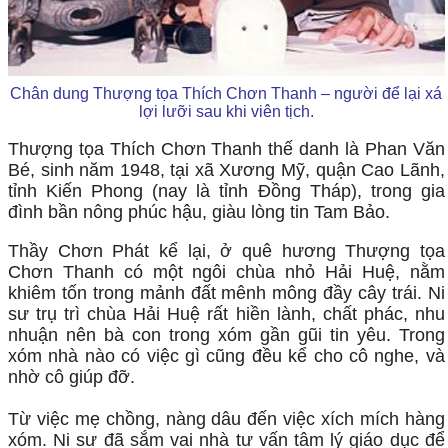
Chân dung Thượng tọa Thích Chơn Thanh – người để lại xá
lợi lưỡi sau khi viên tịch.
Thượng tọa Thích Chơn Thanh thế danh là Phan Văn
Bé, sinh năm 1948, tại xã Xương Mỹ, quận Cao Lãnh,
tỉnh Kiến Phong (nay là tỉnh Đồng Tháp), trong gia
đình bần nông phúc hậu, giàu lòng tin Tam Bảo.
Thầy Chơn Phát kể lại, ở quê hương Thượng tọa
Chơn Thanh có một ngôi chùa nhỏ Hải Huệ, nằm
khiêm tốn trong mảnh đất mênh mông đầy cây trái. Ni
sư trụ trì chùa Hải Huệ rất hiền lành, chất phác, nhu
nhuận nên bà con trong xóm gần gũi tin yêu. Trong
xóm nhà nào có việc gì cũng đều kể cho cô nghe, và
nhờ cô giúp đỡ.
Từ việc mẹ chồng, nàng dâu đến việc xích mích hàng
xóm. Ni sư đã sắm vai nhà tư vấn tâm lý giáo dục để