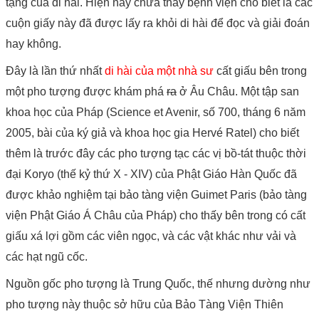
tạng của di hài. Hiện nay chưa thấy bệnh viện cho biết là các
cuộn giấy này đã được lấy ra khỏi di hài để đọc và giải đoán
hay không.
Đây là lần thứ nhất
di hài của một nhà sư
cất giấu bên trong
một pho tượng được khám phá
ra
ở Âu Châu. Một tập san
khoa học của Pháp (Science et Avenir, số 700, tháng 6 năm
2005, bài của ký giả và khoa học gia Hervé Ratel) cho biết
thêm là trước đây các pho tượng tạc các vị bồ-tát thuộc thời
đại Koryo (thế kỷ thứ X - XIV) của Phật Giáo Hàn Quốc đã
được khảo nghiệm tại bảo tàng viện Guimet Paris (bảo tàng
viện Phật Giáo Á Châu của Pháp) cho thấy bên trong có cất
giấu xá lợi gồm các viên ngọc, và các vật khác như vải và
các hạt ngũ cốc.
Nguồn gốc pho tượng là Trung Quốc, thế nhưng dường như
pho tượng này thuộc sở hữu của Bảo Tàng Viện Thiên