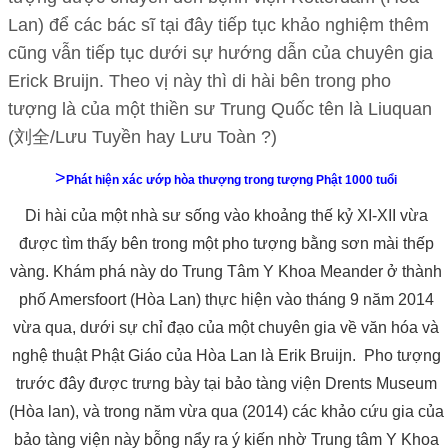
Lan) để các bác sĩ tại đây tiếp tục khảo nghiệm thêm
cũng vẫn tiếp tục dưới sự hướng dẫn của chuyên gia
Erick Bruijn. Theo vị này thì di hài bên trong pho
tượng là của một thiền sư Trung Quốc tên là Liuquan
(刘全/Lưu Tuyền hay Lưu Toàn ?)
>
Phát hiện xác ướp hòa thượng trong tượng Phật 1000 tuổi
Di hài của một nhà sư sống vào khoảng thế kỷ XI-XII vừa
được tìm thấy bên trong một pho tượng bằng sơn mài thếp
vàng. Khám phá này do Trung Tâm Y Khoa Meander ở thành
phố Amersfoort (Hòa Lan) thực hiện vào tháng 9 năm 2014
vừa qua, dưới sự chỉ đạo của một chuyên gia về văn hóa và
nghệ thuật Phật Giáo của Hòa Lan là Erik Bruijn. Pho tượng
trước đây được trưng bày tại bảo tàng viện Drents Museum
(Hòa lan), và trong năm vừa qua (2014) các khảo cứu gia của
bảo tàng viện này bỗng nẩy ra ý kiến nhờ Trung tâm Y Khoa