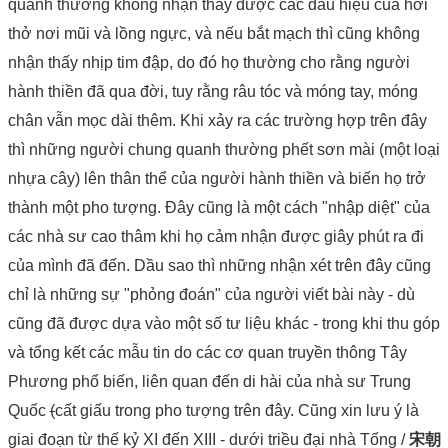
quanh thường không nhận thấy được các dấu hiệu của hơi
thở nơi mũi và lồng ngực, và nếu bắt mạch thì cũng không
nhận thấy nhịp tim đập, do đó họ thường cho rằng người
hành thiền đã qua đời, tuy rằng râu tóc và móng tay, móng
chân vẫn mọc dài thêm. Khi xảy ra các trường hợp trên đây
thì những người chung quanh thường phết sơn mài (một loại
nhựa cây) lên thân thể của người hành thiền và biến họ trở
thành một pho tượng. Đây cũng là một cách "nhập diệt" của
các nhà sư cao thâm khi họ cảm nhận được giây phút ra đi
của mình đã đến. Dầu sao thì những nhận xét trên đây cũng
chỉ là những sự "phỏng đoán" của người viết bài này - dù
cũng đã được dựa vào một số tư liệu khác - trong khi thu góp
và tổng kết các mẫu tin do các cơ quan truyền thông Tây
Phương phổ biến, liên quan đến di hài của nhà sư Trung
Quốc
(
cất giấu trong pho tượng trên đây. Cũng xin lưu ý là
giai đoạn từ thế kỷ XI đến XIII - dưới triều đại nhà Tống /
宋朝