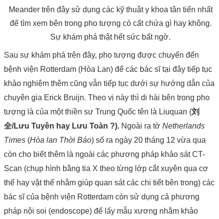
Meander trên đây sử dụng các kỹ thuật y khoa tân tiến nhất
để tìm xem bên trong pho tượng có cất chứa gì hay không.
Sự khám phá thật hết sức bất ngờ.
Sau sự khám phá trên đây, pho tượng được chuyển đến
bệnh viện Rotterdam (Hòa Lan) để các bác sĩ tại đây tiếp tục
khảo nghiệm thêm cũng vẫn tiếp tục dưới sự hướng dẫn của
chuyên gia Erick Bruijn. Theo vị này thì di hài bên trong pho
tượng là của một thiền sư Trung Quốc tên là Liuquan (
刘
全
/
Lưu Tuyền hay Lưu Toàn ?
).
Ngoài ra tờ
Netherlands
Times
(
Hòa lan Thời Báo
) số ra ngày 20 tháng 12 vừa qua
còn cho biết thêm là ngoài các phương pháp khảo sát CT-
Scan (chụp hình bằng tia X theo từng lớp cắt xuyên qua cơ
thể hay vật thể nhằm giúp quan sát các chi tiết bên trong) các
bác sĩ của bệnh viện Rotterdam còn sử dụng cả phương
pháp nội soi (endoscope) để lấy mẫu xương nhằm khảo