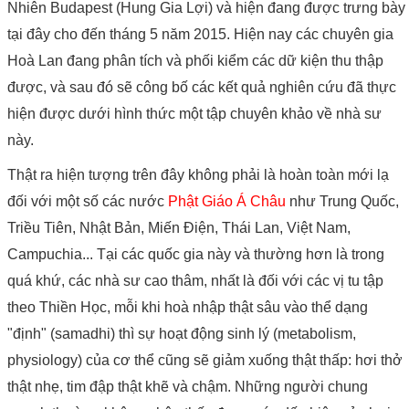
Nhiên Budapest (Hung Gia Lợi) và hiện đang được trưng bày
tại đây cho đến tháng 5 năm 2015. Hiện nay các chuyên gia
Hoà Lan đang phân tích và phối kiểm các dữ kiện thu thập
được, và sau đó sẽ công bố các kết quả nghiên cứu đã thực
hiện được dưới hình thức một tập chuyên khảo về nhà sư
này.
Thật ra hiện tượng trên đây không phải là hoàn toàn mới lạ
đối với một số các nước
Phật Giáo Á Châu
như Trung Quốc,
Triều Tiên, Nhật Bản, Miến Điện, Thái Lan, Việt Nam,
Campuchia... Tại các quốc gia này và thường hơn là trong
quá khứ, các nhà sư cao thâm, nhất là đối với các vị tu tập
theo Thiền Học, mỗi khi hoà nhập thật sâu vào thể dạng
"định" (samadhi) thì sự hoạt động sinh lý (metabolism,
physiology) của cơ thể cũng sẽ giảm xuống thật thấp: hơi thở
thật nhẹ, tim đập thật khẽ và chậm. Những người chung