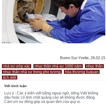
Bures-Sur-Yvette, 26.02.15
nhà sư ướp xác
nhục thân nhà sư 1000 năm
nhục thân
nhục thân nhà sư trong pho tượng
hòa thượng liuquan
tịch diệt
Viết bình luận
Lưu ý : Các ý kiến viết bằng ngoại ngữ, tiếng Việt không
dấu hoặc có tính chất quảng cáo sẽ không được đăng.
Cám ơn sự đóng góp và quan tâm của quý vị.