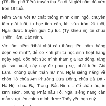
(Tổ dân phố Tiêu) truyền thụ Sa di Ni giới năm đó vừa
tròn 18 tuổi.
Năm 1948 với tư chất thông minh đĩnh ngộ, chuyên
tâm giới luật, tu học tinh cần, khi vừa tròn 20 tuổi,
Ngài được truyền giới Cụ túc (Tỷ khiêu ni) tại chùa
Thiên Tâm, Bắc Ninh.
Với tâm niệm “Nhất nhật cầu thăng tiến, năm tháng
đoạn vô minh”, để có kinh phí tu học sinh hoạt hàng
ngày Ngài dốc hết sức mình tham gia lao động, tăng
gia sản xuất, cày cấy để phụng sự, phát triển Già
Lam. Không quản thân nữ nhi, Ngài siêng năng về
chốn Tổ chùa Am Phường Cửa Đông, chùa Bà Đá -
Hà Nội, chùa Đại Tráng- Bắc Ninh…. để chấp tác, in
kinh sách, phụng Phật hầu Tổ. Ngài siêng năng cần
mẫn vượt lên chính mình được Thầy yêu bạn quý.