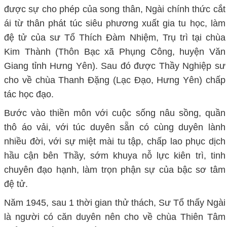
được sự cho phép của song thân, Ngài chính thức cắt
ái từ thân phát túc siêu phương xuất gia tu học, làm
đệ tử của sư Tổ Thích Đàm Nhiệm, Trụ trì tại chùa
Kim Thành (Thôn Bạc xã Phụng Công, huyện Văn
Giang tỉnh Hưng Yên). Sau đó được Thầy Nghiệp sư
cho về chùa Thanh Đặng (Lạc Đạo, Hưng Yên) chấp
tác học đạo.
Bước vào thiền môn với cuộc sống nâu sồng, quần
thô áo vải, với túc duyên sẵn có cùng duyên lành
nhiều đời, với sự miệt mài tu tập, chấp lao phục dịch
hầu cận bên Thầy, sớm khuya nỗ lực kiên trì, tinh
chuyên đạo hạnh, làm trọn phận sự của bậc sơ tâm
đệ tử.
Năm 1945, sau 1 thời gian thử thách, Sư Tổ thấy Ngài
là người có căn duyên nên cho về chùa Thiên Tâm