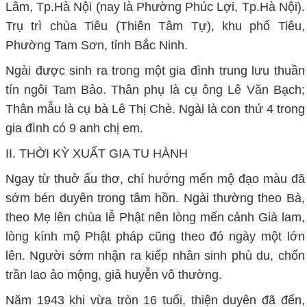
Lâm, Tp.Hà Nội (nay là Phường Phúc Lợi, Tp.Hà Nội).
Trụ trì chùa Tiêu (Thiên Tâm Tự), khu phố Tiêu,
Phường Tam Sơn, tỉnh Bắc Ninh.
Ngài được sinh ra trong một gia đình trung lưu thuần
tín ngôi Tam Bảo. Thân phụ là cụ ông Lê Văn Bạch;
Thân mẫu là cụ bà Lê Thị Chè. Ngài là con thứ 4 trong
gia đình có 9 anh chị em.
II. THỜI KỲ XUẤT GIA TU HÀNH
Ngay từ thuở ấu thơ, chí hướng mến mộ đạo màu đã
sớm bén duyên trong tâm hồn. Ngài thường theo Bà,
theo Mẹ lên chùa lễ Phật nên lòng mến cảnh Già lam,
lòng kính mộ Phật pháp cũng theo đó ngày một lớn
lên. Người sớm nhận ra kiếp nhân sinh phù du, chốn
trần lao ảo mộng, giả huyễn vô thường.
Năm 1943 khi vừa tròn 16 tuổi, thiện duyên đã đến,