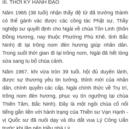
III. THỜI KỲ HÀNH ĐẠO
Năm 1965 (38 tuổi) nhận thấy đệ tử đã trưởng thành
có thể gánh vác được các công tác Phật sự, Thầy
nghiệp sư quyết định cho Ngài về chùa Tôn Linh (thôn
Đồng Hương, nay thuộc Phường Phù Khê, tỉnh Bắc
Ninh) đi lại trông nom đèn hương giúp nhân dân.
Trong suốt thời gian đi lại trông nom, Ngài đã hết lòng
sửa sang tu bổ chùa cảnh.
Năm 1967, khi vừa tròn 39 tuổi, hội đủ duyên lành,
được sự thương yêu tin tưởng, thỉnh mời của nhân
dân, chính quyền các cấp, Ngài chính thức về Trụ trì,
trông nom đèn hương, phục vụ tín ngưỡng tại chùa
Thiên Tâm, Bắc Ninh). Đây là một ngôi chùa cổ nổi
tiếng gắn liền với hành trạng của Thiền sư Vạn Hạnh -
vị Quốc sư đã nuôi dạy và dìu dắt vua Lý Công Uẩn
trước khi lập nên triều nhà Lý.