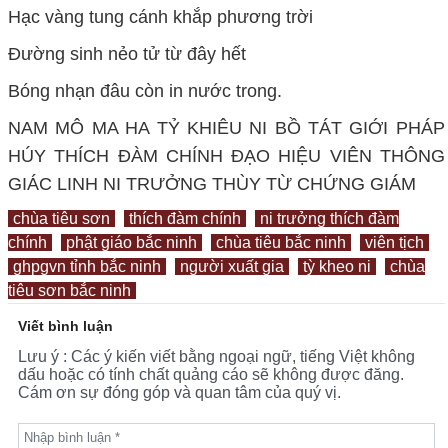
Hạc vàng tung cánh khắp phương trời
Đường sinh nẻo tử từ đây hết
Bóng nhạn đâu còn in nước trong.
NAM MÔ MA HA TỶ KHIÊU NI BỒ TÁT GIỚI PHÁP
HÚY THÍCH ĐÀM CHÍNH ĐẠO HIỆU VIÊN THÔNG
GIÁC LINH NI TRƯỞNG THÙY TỪ CHỨNG GIÁM
chùa tiêu sơn
thích đàm chính
ni trưởng thích đàm
chính
phật giáo bắc ninh
chùa tiêu bắc ninh
viên tịch
ghpgvn tỉnh bắc ninh
người xuất gia
tỳ kheo ni
chùa
tiêu sơn bắc ninh
Viết bình luận
Lưu ý : Các ý kiến viết bằng ngoại ngữ, tiếng Việt không
dấu hoặc có tính chất quảng cáo sẽ không được đăng.
Cám ơn sự đóng góp và quan tâm của quý vị.