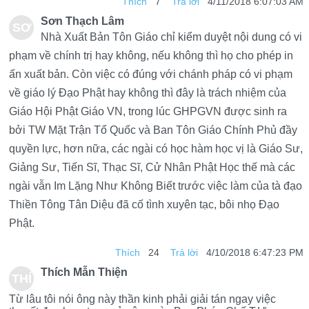
Thích
7
Trả lời
4/11/2018 6:07:03 AM
Sơn Thạch Lâm
SƠ
Nhà Xuất Bản Tôn Giáo chỉ kiểm duyệt nội dung có vi
N
phạm về chính trị hay không, nếu không thì họ cho phép in
ấn xuất bản. Còn việc có đúng với chánh pháp có vi phạm
TH
về giáo lý Đạo Phật hay không thì đây là trách nhiệm của
ẠC
Giáo Hội Phật Giáo VN, trong lúc GHPGVN được sinh ra
H
bởi TW Mặt Trận Tổ Quốc và Ban Tôn Giáo Chính Phủ đầy
quyền lực, hơn nữa, các ngài có học hàm học vị là Giáo Sư,
LÂ
Giảng Sư, Tiến Sĩ, Thạc Sĩ, Cử Nhân Phật Học thế mà các
M
ngài vẫn Im Lặng Như Không Biết trước việc làm của tà đạo
Thiền Tông Tân Diệu đã cố tình xuyên tạc, bôi nhọ Đạo
Phật.
Thích
24
Trả lời
4/10/2018 6:47:23 PM
Thích Mẫn Thiện
THÍ
Từ lâu tôi nói ông này thần kinh phải giải tán ngay việc
CH