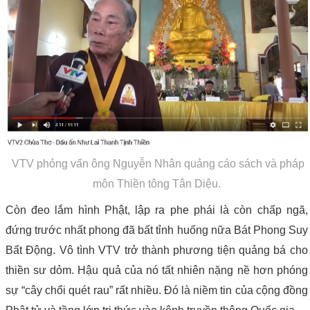
VTV phỏng vấn ông
Nguyễn Nhân quảng cáo sách và pháp
môn Thiền tông Tân Diệu.
Còn đeo lắm hình Phật, lập ra phe phái là còn chấp ngã,
đứng trước nhất phong đã bất tỉnh huống nữa Bát Phong Suy
Bất Động. Vô tình VTV trở thành phương tiện quảng bá cho
thiền sư dỏm. Hậu quả của nó tất nhiên nặng nề hơn phóng
sự “cây chổi quét rau”
rất nhiều
. Đó là niềm tin của cộng đồng