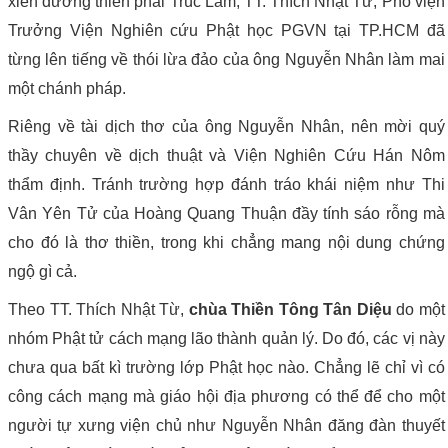
xiển dương thiền phái Trúc Lâm; TT. Thích Nhật Từ, Phó viện
Trưởng Viện Nghiên cứu Phật học PGVN tại TP.HCM đã
từng lên tiếng về thói lừa đảo của ông Nguyễn Nhân làm mai
một chánh pháp.
Riêng về tài dịch thơ của ông Nguyễn Nhân, nên mời quý
thầy chuyên về dịch thuật và Viện Nghiên Cứu Hán Nôm
thẩm định. Tránh trường hợp đánh tráo khái niệm như Thi
Vân Yên Tử của Hoàng Quang Thuận đầy tính sáo rỗng mà
cho đó là thơ thiền, trong khi chẳng mang nội dung chứng
ngộ gì cả.
Theo TT. Thích Nhật Từ,
chùa Thiền Tông Tân Diệu
do một
nhóm Phật tử cách mạng lão thành quản lý. Do đó, các vị này
chưa qua bất kì trường lớp Phật học nào. Chẳng lẽ chỉ vì có
công cách mạng mà giáo hội địa phương có thể để cho một
người tự xưng viện chủ như Nguyễn Nhân đăng đàn thuyết