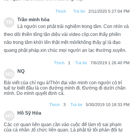
BÉ
Thích
Trả lời
2/11/2020 5:27:04 PM
Trần minh hòa
TR
Là người con phật trải nghiệm trong tâm. Con nhìn và
ẦN
theo dõi thiền tông tân diệu vài video clip.con thấy phiền
não trong tâm khởi lên thật mệt mỏi!không thấy gì là đạo
MIN
quang phật pháp.xin chúc mọi người an lạc thường xuyên.
H
Thích
1
Trả lời
7/6/2019 1:26:40 PM
HÒ
NQ
NQ
A
Bài viết cùa chí ngu à!Thời đại văn minh con người có trí
tuệ tự biết đâu là con đường mình đi. Đường đi dưới chân
mình. Do mình quyết định cả.
Thích
3
Trả lời
5/30/2019 10:18:33 PM
Hồ Sỹ Hòa
HỒ
Các cơ quan liên quan cần vào cuộc để làm rõ sai phạm
SỸ
của cá nhân ,tổ chức liên quan. Là phật tử tôi phản đối tự