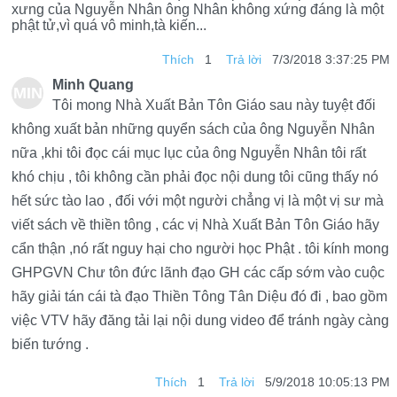
xưng của Nguyễn Nhân ông Nhân không xứng đáng là một
HÒ
phật tử,vì quá vô minh,tà kiến...
A
Thích
1
Trả lời
7/3/2018 3:37:25 PM
Minh Quang
MIN
Tôi mong Nhà Xuất Bản Tôn Giáo sau này tuyệt đối
H
không xuất bản những quyển sách của ông Nguyễn Nhân
nữa ,khi tôi đọc cái mục lục của ông Nguyễn Nhân tôi rất
QU
khó chịu , tôi không cần phải đọc nội dung tôi cũng thấy nó
AN
hết sức tào lao , đối với một người chẳng vị là một vị sư mà
G
viết sách về thiền tông , các vị Nhà Xuất Bản Tôn Giáo hãy
cẩn thận ,nó rất nguy hại cho người học Phật . tôi kính mong
GHPGVN Chư tôn đức lãnh đạo GH các cấp sớm vào cuộc
hãy giải tán cái tà đạo Thiền Tông Tân Diệu đó đi , bao gồm
việc VTV hãy đăng tải lại nội dung video để tránh ngày càng
biến tướng .
Thích
1
Trả lời
5/9/2018 10:05:13 PM