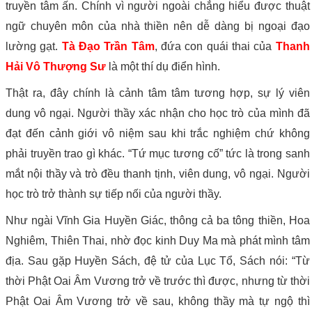
truyền tâm ấn. Chính vì người ngoài chẳng hiểu được thuật
ngữ chuyên môn của nhà thiền nên dễ dàng bị ngoại đạo
lường gạt.
Tà Đạo Trần Tâm
, đứa con quái thai của
Thanh
Hải Vô Thượng Sư
là một thí dụ điển hình.
Thật ra, đây chính là cảnh tâm tâm tương hợp, sự lý viên
dung vô ngại. Người thầy xác nhận cho học trò của mình đã
đạt đến cảnh giới vô niệm sau khi trắc nghiệm chứ không
phải truyền trao gì khác. “Tứ mục tương cố” tức là trong sanh
mắt nội thầy và trò đều thanh tịnh, viên dung, vô ngại. Người
học trò trở thành sự tiếp nối của người thầy.
Như ngài Vĩnh Gia Huyền Giác, thông cả ba tông thiền, Hoa
Nghiêm, Thiên Thai, nhờ đọc kinh Duy Ma mà phát mình tâm
địa. Sau gặp Huyền Sách, đệ tử của Lục Tổ, Sách nói: “Từ
thời Phật Oai Âm Vương trở về trước thì được, nhưng từ thời
Phật Oai Âm Vương trở về sau, không thầy mà tự ngộ thì