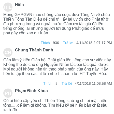
Hiền
HIỀ
Mong GHPGVN mau chóng vào cuộc đưa Tăng Ni về chùa
N
Thiền Tông Tân Diệu để chủ trì lấy lại uy tín cho Phật tử ở
địa phương trong và ngoài nước Cám ơn tác giả đã lên
tiếng chống lại những người lợi dụng Phật giáo để mưu
phá gây xôn xao dư luận.
Thích
936
Trả lời
4/11/2018 2:07:17 PM
Chung Thành Danh
CH
Cần lắm ý kiến Giáo hội Phật giáo lên tiếng cho sự việc này.
UN
Không thể để cho ông Nguyễn Nhân tác oai tác quái được.
Mọi người không nên tin theo pháp môn của ông này. Hãy
G
hên tu tập theo các ht lớn như ht thanh từ, HT Tuyên Hóa.
TH
Thích
8
Trả lời
4/11/2018 11:08:58 AM
ÀN
Phạm Đình Khoa
PH
H
Có ai hiểu cấp yếu chỉ Thiền Tông, chứng chỉ bí mật thiền
ẠM
tông,... .để làm gì không. Tìm hiểu kỹ sẽ hiểu bản chất sâu
DA
xa ở đó.
ĐÌN