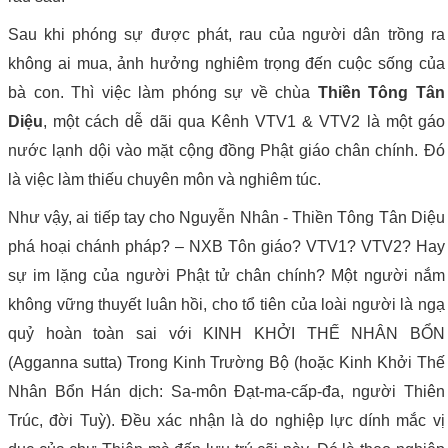
Sau khi phóng sự được phát, rau của người dân trồng ra
không ai mua, ảnh hưởng nghiêm trọng đến cuộc sống của
bà con. Thì việc làm phóng sự về chùa
Thiền Tông Tân
Diệu
, một cách dễ dãi qua Kênh VTV1 & VTV2 là một gáo
nước lạnh dội vào mặt cộng đồng Phật giáo chân chính. Đó
là việc làm thiếu chuyên môn và nghiêm túc.
Như vậy, ai tiếp tay cho Nguyễn Nhân - Thiền Tông Tân Diệu
phá hoại chánh pháp? – NXB Tôn giáo? VTV1? VTV2? Hay
sự im lặng của người Phật tử chân chính? Một người nắm
không vững thuyết luân hồi, cho tổ tiên của loài người là ngạ
quỷ hoàn toàn sai với KINH KHỞI THẾ NHÂN BỔN
(Agganna sutta) Trong Kinh Trường Bộ (hoặc Kinh Khởi Thế
Nhân Bổn Hán dịch: Sa-môn Đạt-ma-cấp-đa, người Thiên
Trúc, đời Tuỳ). Đều xác nhận là do nghiệp lực dính mắc vị