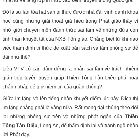
Phật tử và tầng lớp tri thức vào kênh truyền thông Quốc gia.
Đó là sự lan tỏa hạt sạn tri thức được nhà đài vinh danh khoa
học cũng nhưng giải thoát giả hiệu trong Phật giáo thầy vì
nhờ giới chuyên môn đánh thức sai lầm về những đứa con
tinh thần khuyết tật của NXB Tôn giáo. Chẳng biết từ khi nào
việc thẩm định tri thức để xuất bản sách và làm phóng sự dễ
dãi như thế?
Liệu VTV có can đảm đứng ra nhận sai lầm về trách nhiệm
gián tiếp tuyên truyền giúp Thiền Tông Tân Diệu phá hoại
chánh pháp để giữ niềm tin của quần chúng?
Giữa im lặng và lên tiếng nhận khuyết điểm lúc này. Đích thị
im lặng chẳng phải là vàng nữa. Rất mong đại chúng theo dõi
lại những phóng sự trên và những phát ngôn của
Thiền
Tông Tân Diệu
, Long An, để thẩm định lại và tránh ngộ nhận
lời Phật dạy.