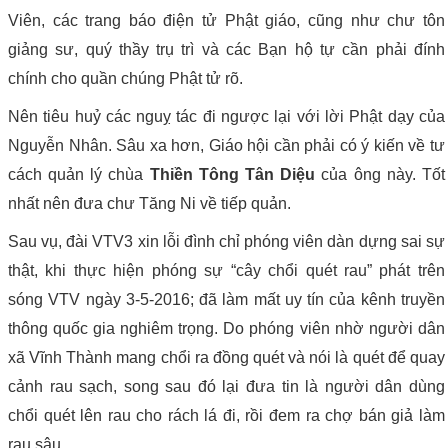
Viên, các trang báo điện tử Phật giáo, cũng như chư tôn
giảng sư, quý thầy trụ trì và các Bạn hộ tự cần phải đính
chính cho quần chúng Phật tử rõ.
Nên tiêu huỷ các nguỵ tác đi ngược lại với lời Phật dạy của
Nguyễn Nhân. Sâu xa hơn, Giáo hội cần phải có ý kiến về tư
cách quản lý chùa
Thiền Tông Tân Diệu
của ông này. Tốt
nhất nên đưa chư Tăng Ni về tiếp quản.
Sau vụ, đài VTV3 xin lỗi đình chỉ phóng viên dàn dựng sai sự
thật, khi thực hiện phóng sự “cây chổi quét rau” phát trên
sóng VTV ngày 3-5-2016; đã làm mất uy tín của kênh truyền
thông quốc gia nghiêm trọng. Do phóng viên nhờ người dân
xã Vĩnh Thành mang chổi ra đồng quét và nói là quét để quay
cảnh rau sạch, song sau đó lại đưa tin là người dân dùng
chổi quét lên rau cho rách lá đi, rồi đem ra chợ bán giả làm
rau sâu.