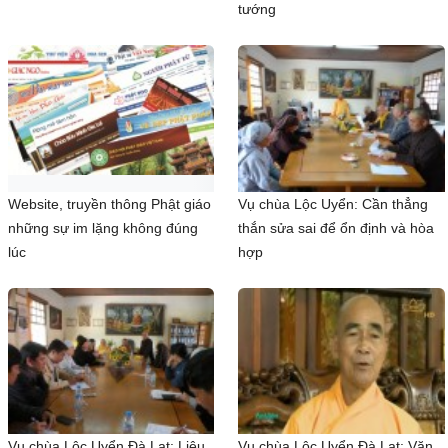
tướng
Website, truyền thông Phật giáo
Vụ chùa Lộc Uyển: Cần thẳng
những sự im lặng không đúng
thắn sửa sai để ổn định và hòa
lúc
hợp
Vụ chùa Lộc Uyển Đà Lạt: Liệu
Vụ chùa Lộc Uyển Đà Lạt: Văn