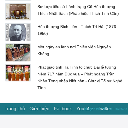
Sơ lược tiểu sử hành trạng Cố Hòa thượng
Thích Nhật Sách (Pháp hiệu Thích Tinh Cần)
Hòa thượng Bích Liên - Thích Trí Hải (1876-
1950)
Một ngày an lành nơi Thiền viện Nguyên
Không
Phật giáo tỉnh Hà Tĩnh tổ chức Đại lễ tưởng
niệm 717 năm Đức vua – Phật hoàng Trần
Nhân Tông nhập Niết bàn - Chư vị Tổ sư Nghệ
Tĩnh
Trang chủ
Giới thiệu
Facbook
Youtube
Twitter
Thời gian truy vấn : 0.2187552 s