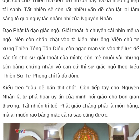
dục của chư Thiên mà đến lưu trú cõi này. Đó là theo nghiệp
tái sanh. Tất nhiên sẽ còn rất nhiều vấn đề cần lật lại làm
sáng tỏ qua nguỵ tác nhảm nhí của Nguyễn Nhân.
Đạo Phật là đạo giác ngộ. Giải thoát là chuyển cái nhìn mê ra
ngộ. Nên còn chấp chặt vào tà kiến như ông Viện chủ tự
xưng Thiền Tông Tân Diệu, còn ngạo mạn vịn vào thế lực để
xác tín cho sự giải thoát của mình; còn mê muội vài những
tấm bằng chứng nhận vô căn cứ thì sự giác ngộ theo kiểu
Thiền Sư Tự Phong chỉ là đồ dỏm.
Kiểu treo "đầu dê bán thịt chó". Còn tiếp tay cho Nguyễn
Nhân là tự phá hoại uy tín của mình nối giáo cho bọn gian
thương. Tất nhiên trí tuệ Phật giáo chẳng phải là món hàng,
mà ai muốn rao báng mặc cả ra sao cũng được.