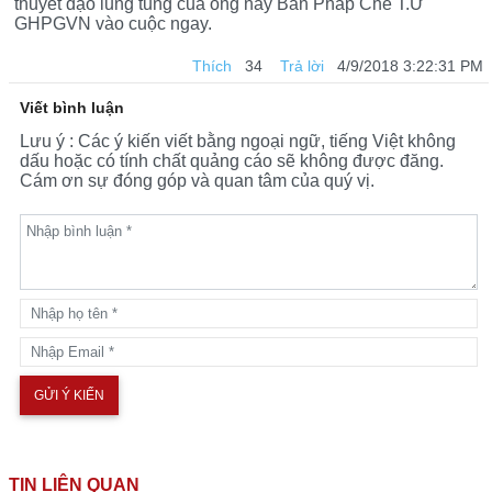
thuyết đạo lung tung của ông này Ban Pháp Chế T.Ư
GHPGVN vào cuộc ngay.
MẪ
Thích
34
Trả lời
4/9/2018 3:22:31 PM
N
THI
Viết bình luận
Lưu ý : Các ý kiến viết bằng ngoại ngữ, tiếng Việt không
ỆN
dấu hoặc có tính chất quảng cáo sẽ không được đăng.
Cám ơn sự đóng góp và quan tâm của quý vị.
TIN LIÊN QUAN