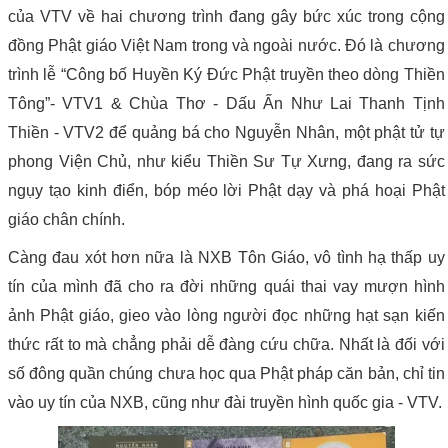
của VTV về hai chương trình đang gây bức xúc trong cộng
đồng Phật giáo Việt Nam trong và ngoài nước. Đó là chương
trình lễ “Công bố Huyền Ký Đức Phật truyền theo dòng Thiền
Tông”- VTV1 & Chùa Thơ - Dấu Ấn Như Lai Thanh Tịnh
Thiền - VTV2 để quảng bá cho Nguyễn Nhân, một phật tử tự
phong Viện Chủ, như kiểu Thiền Sư Tự Xưng, đang ra sức
ngụy tạo kinh điển, bóp méo lời Phật dạy và phá hoại Phật
giáo chân chính.
Càng đau xót hơn nữa là NXB Tôn Giáo, vô tình hạ thấp uy
tín của mình đã cho ra đời những quái thai vay mượn hình
ảnh Phật giáo, gieo vào lòng người đọc những hạt sạn kiến
thức rất to mà chẳng phải dễ đàng cứu chữa. Nhất là đối với
số đông quần chúng chưa học qua Phật pháp căn bản, chỉ tin
vào uy tín của NXB, cũng như đài truyền hình quốc gia - VTV.