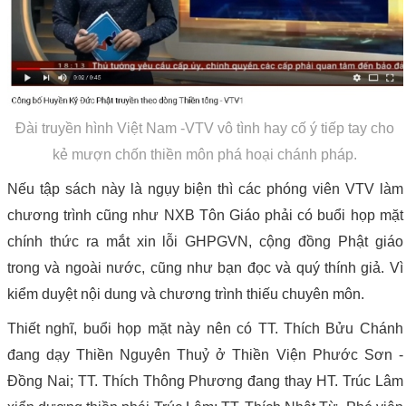
Đài truyền hình Việt Nam -VTV vô tình hay cố ý tiếp tay cho
kẻ mượn chốn thiền môn phá hoại chánh pháp.
Nếu tập sách này là ngụy biện thì các phóng viên VTV làm
chương trình cũng như NXB Tôn Giáo phải có buổi họp mặt
chính thức ra mắt xin lỗi GHPGVN, cộng đồng Phật giáo
trong và ngoài nước, cũng như bạn đọc và quý thính giả. Vì
kiểm duyệt nội dung và chương trình thiếu chuyên môn.
Thiết nghĩ, buổi họp mặt này nên có TT. Thích Bửu Chánh
đang dạy Thiền Nguyên Thuỷ ở Thiền Viện Phước Sơn -
Đồng Nai; TT. Thích Thông Phương đang thay HT. Trúc Lâm