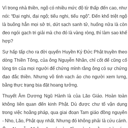
Vì trong nhà thiền, ngộ có nhiều mức độ từ thấp đến cao, như
nói: “Đại nghi, đại ngộ; tiểu nghi, tiểu ngộ”. Đến khổ triệt ngộ
là buông hẳn mọi sở tri, dứt sạch sanh tử, huống nữa là còn
đeo ngói gạch tri giải mà cho đó là vàng ròng, thì làm sao khế
hợp?
Sự hấp tấp cho ra đời quyển Huyền Ký Đức Phật truyền theo
dòng Thiền Tông, của ông Nguyễn Nhân, chỉ cốt để cũng cố
lòng tin của mọi người để chứng mình rằng ông có sự chứng
đạo đắc thiền. Nhưng vô tình vạch áo cho người xem lưng,
bằng thực trạng bịa đặt hoang tưởng.
Thuyết Âm Dương Ngũ Hành là của Lão Giáo. Hoàn toàn
không liên quan đến kinh Phật. Dù được chư tổ vận dụng
trong việc hoằng pháp, qua giai đoạn Tam giáo đồng nguyên
- Nho, Lão, Phật quy nhất. Nhưng đó không phải là cứu cánh.