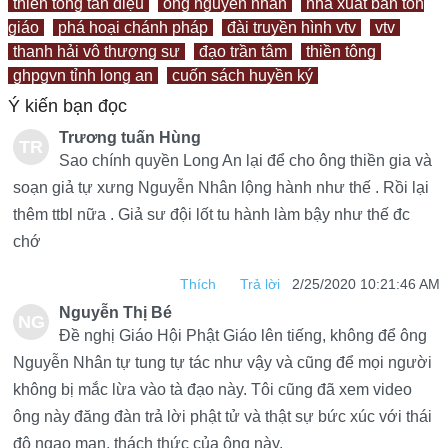
thiền tông tân diệu
ông nguyễn nhân
nhà xuất bản tôn
giáo
phá hoại chánh pháp
đài truyền hình vtv
vtv
thanh hải vô thượng sư
đạo trần tâm
thiền tông
ghpgvn tỉnh long an
cuốn sách huyền ký
Ý kiến bạn đọc
Trương tuấn Hùng
TR
Sao chính quyền Long An lại để cho ông thiền gia và
ƯƠ
soạn giả tự xưng Nguyễn Nhân lộng hành như thế . Rồi lại
thêm ttbl nữa . Giả sư đội lốt tu hành làm bậy như thế đc
NG
chớ
TU
Thích
Trả lời
2/25/2020 10:21:46 AM
ẤN
Nguyễn Thị Bé
NG
HÙ
Đề nghị Giáo Hội Phật Giáo lên tiếng, không để ông
UY
NG
Nguyễn Nhân tự tung tự tác như vậy và cũng để mọi người
không bị mắc lừa vào tà đạo này. Tôi cũng đã xem video
ỄN
ông này đăng đàn trả lời phật tử và thật sự bức xúc với thái
THỊ
độ ngạo mạn, thách thức của ông này.