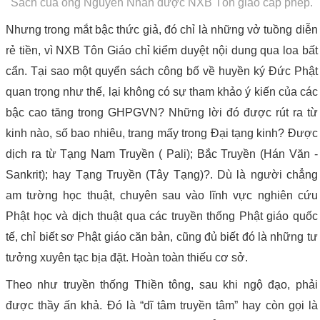
Sách của ông Nguyễn Nhân được NXB Tôn giáo cấp phép.
Nhưng trong mắt bậc thức giả, đó chỉ là những vở tuồng diễn
rẻ tiền, vì NXB Tôn Giáo chỉ kiểm duyệt nội dung qua loa bất
cẩn. Tại sao một quyển sách công bố về huyền ký Đức Phật
quan trọng như thế, lại không có sự tham khảo ý kiến của các
bậc cao tăng trong GHPGVN? Những lời đó được rút ra từ
kinh nào, số bao nhiêu, trang mấy trong Đại tạng kinh? Được
dịch ra từ Tạng Nam Truyền ( Pali); Bắc Truyền (Hán Văn -
Sankrit); hay Tạng Truyền (Tây Tạng)?. Dù là người chẳng
am tường học thuật, chuyên sau vào lĩnh vực nghiên cứu
Phật học và dịch thuật qua các truyền thống Phật giáo quốc
tế, chỉ biết sơ Phật giáo căn bản, cũng đủ biết đó là những tư
tưởng xuyên tạc bịa đặt. Hoàn toàn thiếu cơ sở.
Theo như truyền thống Thiền tông, sau khi ngộ đạo, phải
được thầy ấn khả. Đó là “dĩ tâm truyền tâm” hay còn gọi là