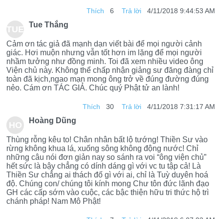
NH
Thích
6
Trả lời
4/11/2018 9:44:53 AM
H
Tue Thắng
TUE
KH
Cảm ơn tác giả đã mạnh dạn viết bài để mọi người cảnh
TH
OA
giác. Hơi muộn nhưng vẫn tốt hơn im lặng để mọi người
nhầm tưởng như đồng minh. Toi đã xem nhiều video ông
ẮN
Viện chủ này. Không thể chấp nhận giảng sư đăng đàng chỉ
toàn đã kịch,ngao mạn mong ông trở về đúng đường đúng
G
nẻo. Cám ơn TÁC GIẢ. Chúc quý Phật tử an lành!
Thích
30
Trả lời
4/11/2018 7:31:17 AM
Hoàng Dũng
HO
Thùng rỗng kêu to! Chân nhân bất lộ tướng! Thiền Sư vào
ÀN
rừng không khua lá, xuống sông không động nước! Chỉ
những câu nói đơn giản nay so sánh ra voi “ông viện chủ”
G
hết sức là bậy chẳng có dính dáng gì với vc tu tập cả! Là
Thiền Sư chẳng ai thách đố gì với ai, chỉ là Tuỳ duyên hoá
DŨ
độ. Chúng con/ chúng tôi kính mong Chư tôn đức lãnh đạo
GH các cấp sớm vào cuộc, các bậc thiện hữu tri thức hộ trì
NG
chánh pháp! Nam Mô Phật!