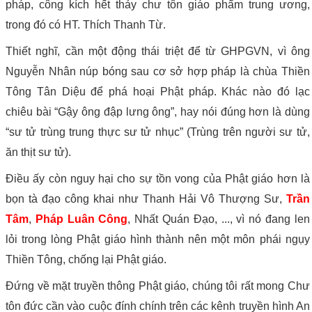
pháp, công kích hết thảy chư tôn giáo phẩm trung ương,
trong đó có HT. Thích Thanh Từ.
Thiết nghĩ, cần một động thái triệt để từ GHPGVN, vì ông
Nguyễn Nhân núp bóng sau cơ sở hợp pháp là chùa Thiền
Tông Tân Diệu để phá hoại Phật pháp. Khác nào đó lạc
chiêu bài “Gậy ông đập lưng ông”, hay nói đúng hơn là dùng
“sư tử trùng trung thực sư tử nhục” (Trùng trên người sư tử,
ăn thịt sư tử).
Điều ấy còn nguy hại cho sự tồn vong của Phật giáo hơn là
bọn tà đạo công khai như Thanh Hải Vô Thượng Sư,
Trần
Tâm
,
Pháp Luân Công
, Nhất Quán Đạo, ..., vì nó đang len
lỏi trong lòng Phật giáo hình thành nên một môn phái ngụy
Thiền Tông, chống lại Phật giáo.
Đứng về mặt truyền thông Phật giáo, chúng tôi rất mong Chư
tôn đức cần vào cuộc đính chính trên các kênh truyền hình An