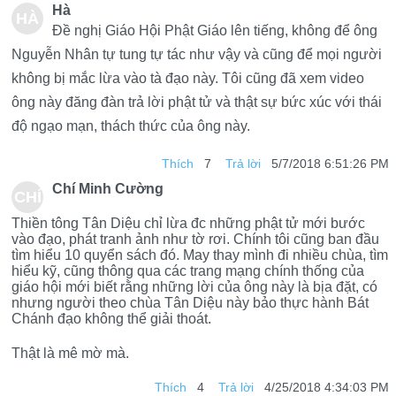
Hà
HÀ
Đề nghị Giáo Hội Phật Giáo lên tiếng, không để ông
Nguyễn Nhân tự tung tự tác như vậy và cũng để mọi người
không bị mắc lừa vào tà đạo này. Tôi cũng đã xem video
ông này đăng đàn trả lời phật tử và thật sự bức xúc với thái
độ ngạo mạn, thách thức của ông này.
Thích
7
Trả lời
5/7/2018 6:51:26 PM
Chí Minh Cường
CHÍ
Thiền tông Tân Diệu chỉ lừa đc những phật tử mới bước
MIN
vào đạo, phát tranh ảnh như tờ rơi. Chính tôi cũng ban đầu
tìm hiểu 10 quyển sách đó. May thay mình đi nhiều chùa, tìm
H
hiểu kỹ, cũng thông qua các trang mạng chính thống của
giáo hội mới biết rằng những lời của ông này là bịa đặt, có
CƯ
nhưng người theo chùa Tân Diệu này bảo thực hành Bát
Chánh đạo không thể giải thoát.
ỜN
Thật là mê mờ mà.
G
Thích
4
Trả lời
4/25/2018 4:34:03 PM