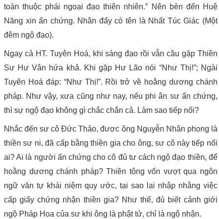
toàn thuộc phái ngoại đạo thiên nhiên.” Nên bèn đến Huệ
Năng xin ấn chứng. Nhân đấy có tên là Nhất Túc Giác (Một
đêm ngộ đạo).
Ngay cả HT. Tuyên Hoá, khi sáng đạo rồi vẫn cầu gặp Thiền
Sư Hư Vân hứa khả. Khi gặp Hư Lão nói “Như Thị!”; Ngài
Tuyên Hoá đáp: “Như Thị!”. Rồi trở về hoằng dương chánh
pháp. Như vậy, xưa cũng như nay, nếu phi ân sư ấn chứng,
thì sự ngộ đạo không gì chắc chắn cả. Làm sao tiếp nối?
Nhắc đến sư cô Đức Thảo, được ông Nguyễn Nhân phong là
thiền sư ni, đã cấp bằng thiền gia cho ông, sư cô này tiếp nối
ai? Ai là người ấn chứng cho cô đủ tư cách ngộ đạo thiền, để
hoằng dương chánh pháp? Thiền tông vốn vượt qua ngôn
ngữ văn tự khái niệm quy ước, tại sao lại nhập nhằng việc
cấp giấy chứng nhận thiền gia? Như thế, đủ biết cảnh giới
ngộ Pháp Hoa của sư khi ông là phật tử, chỉ là ngộ nhận.