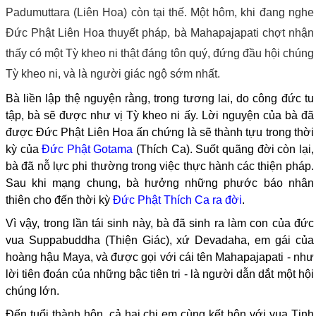
Padumuttara (Liên Hoa) còn tại thế. Một hôm, khi đang nghe
Đức Phật Liên Hoa thuyết pháp, bà Mahapajapati chợt nhận
thấy có một Tỳ kheo ni thật đáng tôn quý, đứng đầu hội chúng
Tỳ kheo ni, và là người giác ngộ sớm nhất.
Bà liền lập thệ nguyện rằng, trong tương lai, do công đức tu
tập, bà sẽ được như vị Tỳ kheo ni ấy. Lời nguyện của bà đã
được Đức Phật Liên Hoa ấn chứng là sẽ thành tựu trong thời
kỳ của
Đức Phật Gotama
(Thích Ca). Suốt quãng đời còn lại,
bà đã nỗ lực phi thường trong việc thực hành các thiện pháp.
Sau khi mạng chung, bà hưởng những phước báo nhân
thiên cho đến thời kỳ
Đức Phật Thích Ca ra đời
.
Vì vậy, trong lần tái sinh này, bà đã sinh ra làm con của đức
vua Suppabuddha (Thiện Giác), xứ Devadaha, em gái của
hoàng hậu Maya, và được gọi với cái tên Mahapajapati - như
lời tiên đoán của những bậc tiên tri - là người dẫn dắt một hội
chúng lớn.
Đến tuổi thành hôn, cả hai chị em cùng kết hôn với vua Tịnh