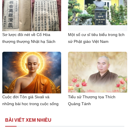
Sơ lược đôi nét về Cố Hòa
Một số cư sĩ tiêu biểu trong lịch
thượng thượng Nhật hạ Sách
sử Phật giáo Việt Nam
Cuộc đời Tôn giả Sivali và
Tiểu sử Thượng tọa Thích
những bài học trong cuộc sống
Quảng Tánh
BÀI VIẾT XEM NHIỀU