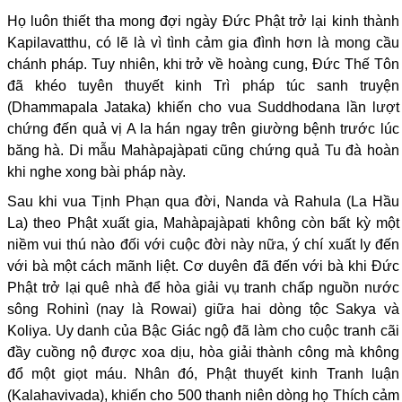
Họ luôn thiết tha mong đợi ngày Đức Phật trở lại kinh thành
Kapilavatthu, có lẽ là vì tình cảm gia đình hơn là mong cầu
chánh pháp. Tuy nhiên, khi trở về hoàng cung, Đức Thế Tôn
đã khéo tuyên thuyết kinh Trì pháp túc sanh truyện
(Dhammapala Jataka) khiến cho vua Suddhodana lần lượt
chứng đến quả vị A la hán ngay trên giường bệnh trước lúc
băng hà. Di mẫu Mahàpajàpati cũng chứng quả Tu đà hoàn
khi nghe xong bài pháp này.
nguoiphattu.com
Sau khi vua Tịnh Phạn qua đời, Nanda và Rahula (La Hầu
La) theo Phật xuất gia, Mahàpajàpati không còn bất kỳ một
niềm vui thú nào đối với cuộc đời này nữa, ý chí xuất ly đến
với bà một cách mãnh liệt. Cơ duyên đã đến với bà khi Đức
Phật trở lại quê nhà để hòa giải vụ tranh chấp nguồn nước
sông Rohinì (nay là Rowai) giữa hai dòng tộc Sakya và
Koliya. Uy danh của Bậc Giác ngộ đã làm cho cuộc tranh cãi
đầy cuồng nộ được xoa dịu, hòa giải thành công mà không
đổ một giọt máu. Nhân đó, Phật thuyết kinh Tranh luận
(Kalahavivada), khiến cho 500 thanh niên dòng họ Thích cảm