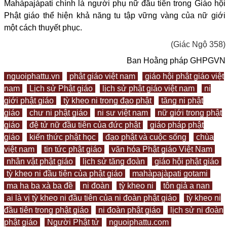
Mahàpajàpati chính là người phụ nữ đầu tiên trong Giáo hội
Phật giáo thể hiện khả năng tu tập vững vàng của nữ giới
một cách thuyết phục.
(Giác Ngộ 358)
Ban Hoằng pháp GHPGVN
nguoiphattu.vn
phật giáo việt nam
giáo hội phật giáo việt
nam
Lịch sử Phật giáo
lịch sử phật giáo việt nam
ni
giới phật giáo
tỳ kheo ni trong đạo phật
tăng ni phật
giáo
chư ni phật giáo
ni sư việt nam
nữ giới trong phật
giáo
đệ tử nữ đầu tiên của đức phật
giáo pháp phật
giáo
kiến thức phật học
đạo phật và cuộc sống
chùa
việt nam
tin tức phật giáo
văn hóa Phật giáo Việt Nam
nhân vật phật giáo
lịch sử tăng đoàn
giáo hội phật giáo
tỳ kheo ni đầu tiên của phật giáo
mahàpajàpati gotami
ma ha ba xà ba đề
ni đoàn
tỳ kheo ni
tôn giả a nan
ai là vị tỳ kheo ni đầu tiên của ni đoàn phật giáo
tỳ kheo ni
đầu tiên trong phật giáo
ni đoàn phật giáo
lịch sử ni đoàn
phật giáo
Người Phật tử
nguoiphattu.com