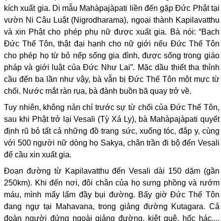
kích xuất gia. Di mẫu Mahàpajàpati liền đến gặp Đức Phật tại
vườn Ni Câu Luật (Nigrodharama), ngoại thành Kapilavatthu
và xin Phật cho phép phụ nữ được xuất gia. Bà nói: “Bạch
Đức Thế Tôn, thật đại hạnh cho nữ giới nếu Đức Thế Tôn
cho phép họ từ bỏ nếp sống gia đình, được sống trong giáo
pháp và giới luật của Đức Như Lai”. Mặc dầu thiết tha thỉnh
cầu đến ba lần như vậy, bà vẫn bị Đức Thế Tôn một mực từ
chối. Nước mắt ràn rụa, bà đành buồn bã quay trở về.
Tuy nhiên, không nản chí trước sự từ chối của Đức Thế Tôn,
sau khi Phật trở lại Vesali (Tỳ Xá Ly), bà Mahàpajàpati quyết
định rũ bỏ tất cả những đồ trang sức, xuống tóc, đắp y, cùng
với 500 người nữ dòng họ Sakya, chân trần đi bộ đến Vesali
để cầu xin xuất gia.
Đoạn đường từ Kapilavatthu đến Vesali dài 150 dặm (gần
250km). Khi đến nơi, đôi chân của họ sưng phồng và rướm
máu, mình mẩy lấm đầy bụi đường. Bấy giờ Đức Thế Tôn
đang ngự tại Mahavana, trong giảng đường Kutagara. Cả
đoàn người đứng ngoài giảng đường, kiệt quệ, hốc hác,...