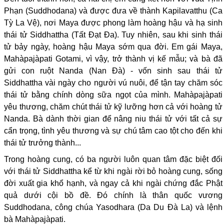
Phạn (Suddhodana) và được đưa về thành Kapilavatthu (Ca
Tỳ La Vệ), nơi Maya được phong làm hoàng hậu và hạ sinh
thái tử Siddhattha (Tất Đạt Đa). Tuy nhiên, sau khi sinh thái
tử bảy ngày, hoàng hậu Maya sớm qua đời. Em gái Maya,
Mahàpajàpati Gotami, vì vậy, trở thành vị kế mẫu; và bà đã
gửi con ruột Nanda (Nan Đà) - vốn sinh sau thái tử
Siddhattha vài ngày cho người vú nuôi, để tận tay chăm sóc
thái tử bằng chính dòng sữa ngọt của mình. Mahàpajàpati
yêu thương, chăm chút thái tử kỹ lưỡng hơn cả với hoàng tử
Nanda. Bà dành thời gian để nâng niu thái tử với tất cả sự
cẩn trọng, tình yêu thương và sự chú tâm cao tột cho đến khi
thái tử trưởng thành...
Trong hoàng cung, có ba người luôn quan tâm đặc biệt đối
với thái tử Siddhattha kể từ khi ngài rời bỏ hoàng cung, sống
đời xuất gia khổ hạnh, và ngay cả khi ngài chứng đắc Phật
quả dưới cội bồ đề. Đó chính là thân quốc vương
Suddhodana, công chúa Yasodhara (Da Du Đà La) và lệnh
bà Mahàpajàpati.