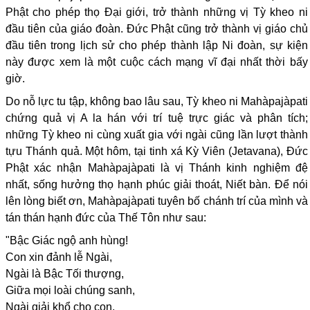
Phật cho phép thọ Đại giới, trở thành những vị Tỳ kheo ni
đầu tiên của giáo đoàn. Đức Phật cũng trở thành vị giáo chủ
đầu tiên trong lịch sử cho phép thành lập Ni đoàn, sự kiện
này được xem là một cuộc cách mạng vĩ đại nhất thời bấy
giờ.
Do nỗ lực tu tập, không bao lâu sau, Tỳ kheo ni Mahàpajàpati
chứng quả vị A la hán với trí tuệ trực giác và phân tích;
những Tỳ kheo ni cùng xuất gia với ngài cũng lần lượt thành
tựu Thánh quả. Một hôm, tại tinh xá Kỳ Viên (Jetavana), Đức
Phật xác nhận Mahàpajàpati là vị Thánh kinh nghiệm đệ
nhất, sống hưởng thọ hạnh phúc giải thoát, Niết bàn. Để nói
lên lòng biết ơn, Mahàpajàpati tuyên bố chánh trí của mình và
tán thán hạnh đức của Thế Tôn như sau:
"Bậc Giác ngộ anh hùng!
Con xin đảnh lễ Ngài,
Ngài là Bậc Tối thượng,
Giữa mọi loài chúng sanh,
Ngài giải khổ cho con,