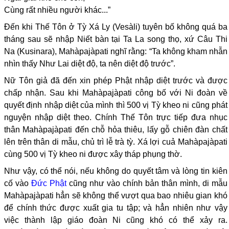
Cùng rất nhiều người khác...”
Đến khi Thế Tôn ở Tỳ Xá Ly (Vesàli) tuyên bố không quá ba
tháng sau sẽ nhập Niết bàn tại Ta La song thọ, xứ Câu Thi
Na (Kusinara), Mahàpajàpati nghĩ rằng: “Ta không kham nhẫn
nhìn thấy Như Lai diệt độ, ta nên diệt độ trước”.
Nữ Tôn giả đã đến xin phép Phật nhập diệt trước và được
chấp nhận. Sau khi Mahàpajàpati công bố với Ni đoàn về
quyết định nhập diệt của mình thì 500 vị Tỳ kheo ni cũng phát
nguyện nhập diệt theo. Chính Thế Tôn trực tiếp đưa nhục
thân Mahàpajàpati đến chỗ hỏa thiêu, lấy gỗ chiên đàn chất
lên trên thân di mẫu, chủ trì lễ trà tỳ. Xá lợi cuả Mahàpajàpati
cùng 500 vị Tỳ kheo ni được xây tháp phụng thờ.
Như vậy, có thể nói, nếu không do quyết tâm và lòng tin kiên
cố vào
Đức Phật
cũng như vào chính bản thân mình, di mẫu
Mahàpajàpati hẳn sẽ không thể vượt qua bao nhiêu gian khó
để chính thức được xuất gia tu tập; và hẳn nhiên như vậy
việc thành lập giáo đoàn Ni cũng khó có thể xảy ra.