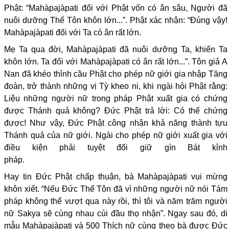
Phật: “Mahàpajàpati đối với Phật vốn có ân sâu, Người đã
nuôi dưỡng Thế Tôn khôn lớn...”. Phật xác nhận: “Đúng vậy!
Mahàpajàpati đối với Ta có ân rất lớn.
Mẹ Ta qua đời, Mahàpajàpati đã nuôi dưỡng Ta, khiến Ta
khôn lớn. Ta đối với Mahàpajàpati có ân rất lớn...”. Tôn giả A
Nan đã khéo thỉnh cầu Phật cho phép nữ giới gia nhập Tăng
đoàn, trở thành những vị Tỳ kheo ni, khi ngài hỏi Phật rằng:
Liệu những người nữ trong pháp Phật xuất gia có chứng
được Thánh quả không? Đức Phật trả lời: Có thể chứng
được! Như vậy, Đức Phật công nhận khả năng thành tựu
Thánh quả của nữ giới. Ngài cho phép nữ giới xuất gia với
điều kiện phải tuyệt đối giữ gìn Bát kỉnh
pháp.
nguoiphattu.com
Hay tin Đức Phật chấp thuận, bà Mahàpajàpati vui mừng
khôn xiết. “Nếu Đức Thế Tôn đã vì những người nữ nói Tám
pháp không thể vượt qua này rồi, thì tôi và năm trăm người
nữ Sakya sẽ cùng nhau cúi đầu thọ nhận”. Ngay sau đó, di
mẫu Mahàpajàpati và 500 Thích nữ cùng theo bà được Đức